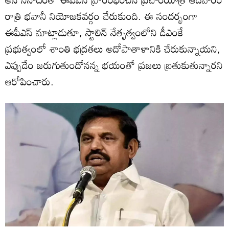
రాత్రి భవానీ నియోజకవర్గం చేరుకుంది. ఈ సందర్భంగా
ఈపీఎస్‌ మాట్లాడుతూ, స్టాలిన్‌ నేతృత్వంలోని డీఎంకే
ప్రభుత్వంలో శాంతి భద్రతలు అదోపాతాళానికి చేరుకున్నాయని,
ఎప్పుడేం జరుగుతుందోనన్న భయంతో ప్రజలు బ్రతుకుతున్నారని
ఆరోపించారు.