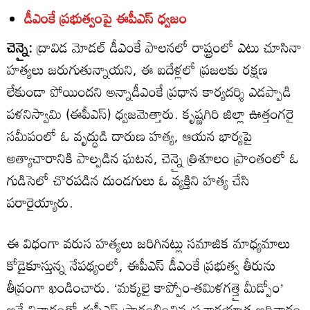
డీఎంకే ప్రభుత్వంపై ఈపీఎస్‌ ధ్వజం
చెన్నై:
ద్రావిడ మోడల్‌ డీఎంకే పాలనలో రాష్ట్రంలో ఎటు చూసినా
హత్యలు జరుగుతున్నాయని, ఈ ఐదేళ్లలో ప్రజలకు రక్షణ
లేకుండా పోయిందని అన్నాడీఎంకే ప్రధాన కార్యదర్శి ఎడప్పాడి
పళనిస్వామి (ఈపీఎస్‌) ధ్వజమెత్తారు. కృష్ణగిరి జిల్లా ఊత్తంగరై
సమీపంలో ఓ వృద్ధుడి దారుణ హత్య, ఆయన భార్యపై
అత్యాచారానికి పాల్పడిన ఘటన, చెన్నై త్రిశూలం ప్రాంతంలో ఓ
గుడిసెలో చొరపడిన దుండగులు ఓ వ్యక్తిని హత్య చేసి
పరారైయ్యారు.
ఈ విధంగా వరుస హత్యలు జరిగినట్లు సమాజిక మాధ్యమాలు
కోడైకూస్తున్న నేపథ్యంలో, ఈపీఎస్‌ డీఎంకే ప్రభుత్వ తీరును
తీవ్రంగా ఖండించారు. ‘మక్కలై కాప్పోం-తమిళగత్తై మీడ్పోం’
అనే నినాదంతో ఈపీఎస్‌ ప్రారంభించిన ప్రచారయాత్ర ఆదివారం