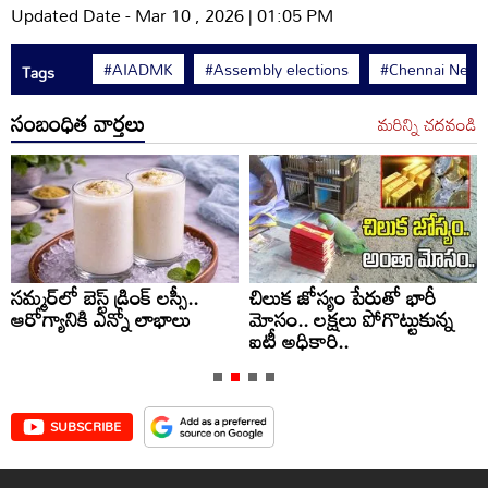
Updated Date - Mar 10 , 2026 | 01:05 PM
#AIADMK
#Assembly elections
#Chennai New
Tags
సంబంధిత వార్తలు
మరిన్ని చదవండి
సమ్మర్‌లో బెస్ట్ డ్రింక్ లస్సీ..
చిలుక జోస్యం పేరుతో భారీ
ఆరోగ్యానికి ఎన్నో లాభాలు
మోసం.. లక్షలు పోగొట్టుకున్న
ఐటీ అధికారి..
SUBSCRIBE