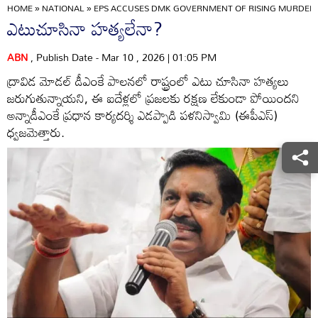
HOME
»
NATIONAL
»
EPS ACCUSES DMK GOVERNMENT OF RISING MURDERS
ఎటుచూసినా హత్యలేనా?
ABN
, Publish Date - Mar 10 , 2026 | 01:05 PM
ద్రావిడ మోడల్‌ డీఎంకే పాలనలో రాష్ట్రంలో ఎటు చూసినా హత్యలు
జరుగుతున్నాయని, ఈ ఐదేళ్లలో ప్రజలకు రక్షణ లేకుండా పోయిందని
అన్నాడీఎంకే ప్రధాన కార్యదర్శి ఎడప్పాడి పళనిస్వామి (ఈపీఎస్‌)
ధ్వజమెత్తారు.