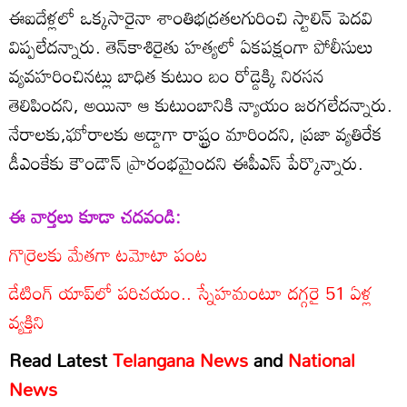
ఈఐదేళ్లలో ఒక్కసారైనా శాంతిభద్రతలగురించి స్టాలిన్‌ పెదవి
విప్పలేదన్నారు. తెన్‌కాశిరైతు హత్యలో ఏకపక్షంగా పోలీసులు
వ్యవహరించినట్లు బాధిత కుటుం బం రోడ్డెక్కి నిరసన
తెలిపిందని, అయినా ఆ కుటుంబానికి న్యాయం జరగలేదన్నారు.
నేరాలకు,ఘోరాలకు అడ్డాగా రాష్ట్రం మారిందని, ప్రజా వ్యతిరేక
డీఎంకేకు కౌండౌన్‌ ప్రారంభమైందని ఈపీఎస్‌ పేర్కొన్నారు.
ఈ వార్తలు కూడా చదవండి:
గొర్రెలకు మేతగా టమోటా పంట
డేటింగ్ యాప్‌లో పరిచయం.. స్నేహమంటూ దగ్గరై 51 ఏళ్ల
వ్యక్తిని
Read Latest
Telangana News
and
National
News