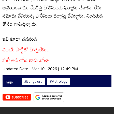
ఆశ్రయించాడు. శేఖర్‌పై పోలీసులకు ఫిర్యాదు చేశాడు. కేసు
నమోదు చేసుకున్న పోలీసులు దర్యాప్తు చేపట్టారు. నిందితుడి
కోసం గాలిస్తున్నారు.
ఇవి కూడా చదవండి
విజయ్‌ పార్టీతో పొత్తులేదు..
మళ్లీ అదే చోట కారు బోల్తా
Updated Date - Mar 10 , 2026 | 12:49 PM
#Bengaluru
#Astrology
Tags
SUBSCRIBE