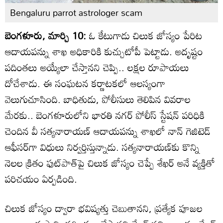
Bengaluru parrot astrologer scam
బెంగళూరు, మార్చి 10:
ఓ కేటుగాడు చిలుక జోస్యం పేరిట
ఆదాయపన్ను శాఖ అధికారికి కుచ్చుటోపీ పెట్టాడు. అదృష్టం
పదింతలు అయ్యేలా చేస్తానని చెప్పి.. లక్షల రూపాయలు
దోచేశాడు. ఈ సంఘటన కర్ణాటకలో ఆలస్యంగా
వెలుగుచూసింది. బాధితుడు, పోలీసులు తెలిపిన వివరాల
మేరకు.. బెంగళూరులోని భారతి నగర్ పోలీస్ స్టేషన్ పరిధికి
చెందిన వీ సత్యనారాయణ్ ఆదాయపన్ను శాఖలో నాన్ గెజిటెడ్
ఆఫీసర్‌గా విధులు నిర్వర్తిస్తున్నాడు. సత్యనారాయణ్‌కు కొన్ని
నెలల క్రితం ఫుట్‌పాత్‌పై చిలుక జోస్యం చెప్పే శేఖర్ అనే వ్యక్తితో
పరిచయం ఏర్పడింది.
చిలుక జోస్యం ద్వారా భవిష్యత్తు చెబుతానని, ప్రత్యేక పూజల