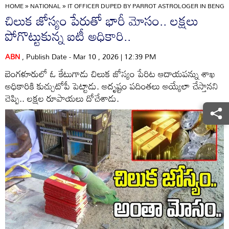
HOME
»
NATIONAL
»
IT OFFICER DUPED BY PARROT ASTROLOGER IN BENG
చిలుక జోస్యం పేరుతో భారీ మోసం.. లక్షలు
పోగొట్టుకున్న ఐటీ అధికారి..
ABN
, Publish Date - Mar 10 , 2026 | 12:39 PM
బెంగళూరులో ఓ కేటుగాడు చిలుక జోస్యం పేరిట ఆదాయపన్ను శాఖ
అధికారికి కుచ్చుటోపీ పెట్టాడు. అదృష్టం పదింతలు అయ్యేలా చేస్తానని
చెప్పి.. లక్షల రూపాయలు దోచేశాడు.