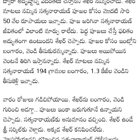
ద్వారా అదృష్టాన్ని పదింతలు చేస్తానని శేఖర్ నమ్మించాడు. శేఖర్
మాటలు నమ్మిన సత్యనారాయణ్ పూజల కోసం మొదటి సారి
50 వేల రూపాయలు ఇచ్చాడు. పూజ జరిగినా సత్యనారాయణ్
జీవితంలో ఎలాంటి మార్పు రాలేదు. పెద్ద పూజలు చేస్తే ఫలితం
అద్భుతంగా ఉంటుందని శేఖర్ చెప్పాడు. పూజల కోసం ఇంట్లోని
బంగారం, వెండి తీసుకురమ్మన్నాడు. పూజలు అయిపోయిన
వెంటనే తిరిగి ఇస్తానన్నాడు. శేఖర్ మాటలు నమ్మిన
సత్యనారాయణ్ 194 గ్రాముల బంగారం, 1.3 కేజీల వెండిని
తీసుకెళ్లి ఇచ్చాడు.
వారం రోజులు గడిచిపోయాయి. శేఖర్‌ను బంగారం, వెండి
గురించి అడగ్గా.. పూజలు ఇంకా జరుగుతూనే ఉన్నాయని
చెప్పాడు. సత్యనారాయణ్‌కు అనుమానం వచ్చింది. శేఖర్ ఉండే
శ్రీ సర్కిల్‌కు వెళ్లాడు. అక్కడ శేఖర్ కనిపించలేదు.
మోసపోయానని గ్రహించిన సత్యనారాయణ్ పోలీసులను