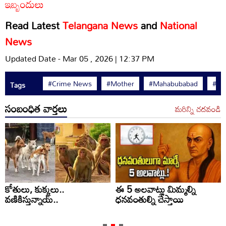
ఇబ్బందులు
Read Latest
Telangana News
and
National
News
Updated Date - Mar 05 , 2026 | 12:37 PM
#Crime News
#Mother
#Mahabubabad
#TG
Tags
సంబంధిత వార్తలు
మరిన్ని చదవండి
కోతులు, కుక్కలు..
ఈ 5 అలవాట్లు మిమ్మల్ని
వణికిస్తున్నాయ్‌..
ధనవంతుల్ని చేస్తాయి