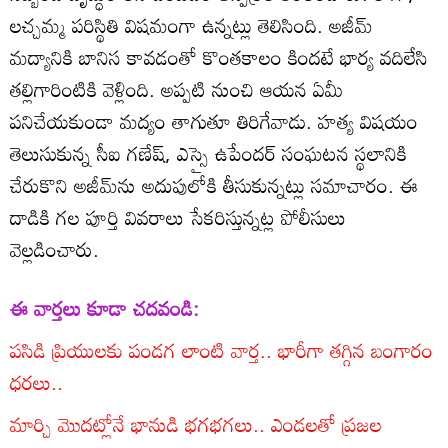
లచ్చమ్మ పరిస్థితి విషమంగా ఉన్నట్లు తెలిసింది. అజీమ్‌
మద్యానికి బానిస కావడంతో కొంతకాలం కిందటే భార్య వదిలేసి
తల్లిగారింటికి వెళ్లింది. అప్పటి నుంచి ఆయన ఏమీ
పనిచేయకుండా మద్యం తాగుతూ తిరిగేవాడు. హత్య విషయం
తెలుసుకున్న సీఐ గణేష్‌, ఎస్సై ఉపేందర్‌ సంఘటన స్థలానికి
చేరుకొని అజీమ్‌ను అదుపులోకి తీసుకున్నట్లు సమాచారం. ఈ
దాడికి గల పూర్తి వివరాలు సేకరిస్తున్నట్ల పోలీసులు
వెల్లడించారు.
ఈ వార్తలు కూడా చదవండి:
పసిడి ప్రియులకు పండగ లాంటి వార్త.. భారీగా తగ్గిన బంగారం
ధరలు..
మార్చి మొదట్లోనే భానుడి భగభగలు.. ఎండలతో ప్రజల