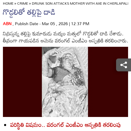
HOME
»
CRIME
»
DRUNK SON ATTACKS MOTHER WITH AXE IN CHERLAPALEM
గొడ్డలితో తల్లిపై దాడి
ABN
, Publish Date - Mar 05 , 2026 | 12:37 PM
నిద్రిస్తున్న తల్లిపై కుమారుడు మద్యం మత్తులో గొడ్డలితో దాడి చేశాడు.
తీవ్రంగా గాయపడిన ఆమెను వరంగల్‌ ఎంజీఎం ఆస్పత్రికి తరలించారు.
పరిస్థితి విషమం.. వరంగల్‌ ఎంజీఎం ఆస్పత్రికి తరలింపు