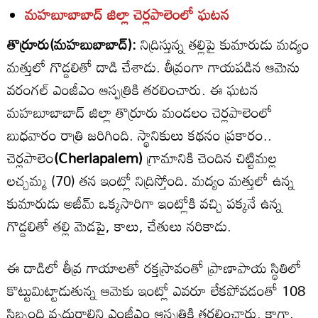
మహబూబాబాద్‌ జిల్లా చెర్లపాలెంలో ఘటన
తొర్రూరు(మహబుబాబాద్):
నిద్రిస్తున్న తల్లిపై కుమారుడు మద్యం
మత్తులో గొడ్డలితో దాడి చేశాడు. తీవ్రంగా గాయపడిన ఆమెను
వరంగల్‌ ఎంజీఎం ఆస్పత్రికి తరలించారు. ఈ ఘటన
మహబూబాబాద్‌ జిల్లా తొర్రూరు మండలం చెర్లపాలెంలో
బుధవారం రాత్రి జరిగింది. స్థానికులు కథనం ప్రకారం..
చెర్లపాలెం
(Cherlapalem)
గ్రామానికి చెందిన చిట్టిమల్ల
లచ్చమ్మ (70) తన ఇంట్లో నిద్రిస్తోంది. మద్యం మత్తులో ఉన్న
కుమారుడు అజీమ్‌ ఒక్కసారిగా ఇంట్లోకి వచ్చి పక్కనే ఉన్న
గొడ్డలితో తల్లి మెడపై, కాలు, చేతులు నరికాడు.
ఈ దాడిలో తీవ్ర గాయాలతో రక్తస్రావంతో ప్రాణాపాయ స్థితిలో
కొట్టుమిట్టాడుతున్న ఆమెకు ఇంట్లో ఎవరూ లేకపోవడంతో 108
సిబ్బంది వృద్ధురాలిని ఎంజీఎం ఆస్పత్రికి తరలించారు. కాగా,