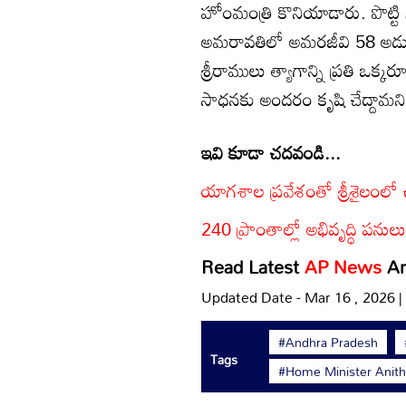
హోంమంత్రి కొనియాడారు. పొట్టి శ్
అమరావతిలో అమరజీవి 58 అడుగుల వి
శ్రీరాములు త్యాగాన్ని ప్రతి ఒ
సాధనకు అందరం కృషి చేద్దామని 
ఇవి కూడా చదవండి...
యాగశాల ప్రవేశంతో శ్రీశైలంలో 
240 ప్రాంతాల్లో అభివృద్ధి పనులు..
Read Latest
AP News
A
Updated Date - Mar 16 , 2026 
#Andhra Pradesh
Tags
#Home Minister Anith