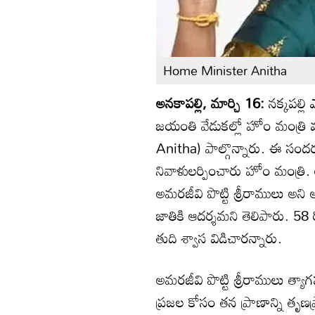
Home Minister Anitha
అనకాపల్లి, మార్చి 16:
నక్కపల్ల
జయంతి వేడుకల్లో హోం మంత్
Anitha) పాల్గొన్నారు. ఈ సంద
నివాళులర్పించారు హోం మంత్రి
అమరజీవి పొట్టి శ్రీరాములు అని అ
జాతికి ఆదర్శమని తెలిపారు. 58
తుది శ్వాస విడిచారన్నారు.
అమరజీవి పొట్టి శ్రీరాములు త్యా
ప్రజల కోసం తన ప్రాణాన్ని తృణ