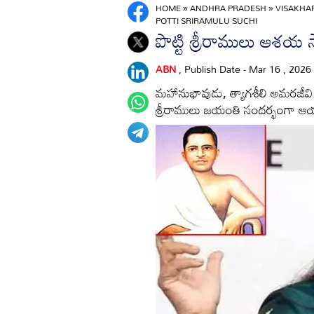
HOME
»
ANDHRA PRADESH
»
VISAKH
POTTI SRIRAMULU SUCHI
పొట్టి శ్రీరాములు ఆశయ 
ABN
, Publish Date - Mar 16 , 2026
మహానుభావుడు, త్యాగశీలి అమరజీవి పొ
శ్రీరాములు జయంతి సందర్భంగా ఆయన 