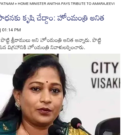
APATNAM
»
HOME MINISTER ANITHA PAYS TRIBUTE TO AMARAJEEVI
సాధనకు కృషి చేద్దాం: హోంమంత్రి అనిత
 | 01:14 PM
ట్టి శ్రీరాములు అని హోంమంత్రి అనిత అన్నారు. పొట్టి
విగ్రహానికి హోంమంత్రి నివాళులర్పించారు.