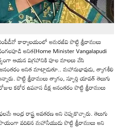
ి ఎంపీడీవో కార్యాలయంలో అమరజీవి పొట్టి శ్రీరాములు
రి వంగలపూడి అనిత(Home Minister Vangalapudi
ర్భంగా ఆయన విగ్రహానికి పూల మాలలు వేసి
. అనంతరం అనిత మాట్లాడుతూ.. మహానుభావుడు, త్యాగశీలి
న్నారు. పొట్టి శ్రీరాములు త్యాగం, స్ఫూర్తి యావత్ తెలుగు
 రోజుల కఠోర ఉపవాస దీక్ష అనంతరం పొట్టి శ్రీరాములు
గఫలమే ఆంధ్ర రాష్ట్ర అవతరణ అని చెప్పుకొచ్చారు. తెలుగు
ప్రాయంగా వదిలిన మహానీయుడు పొట్టి శ్రీరాములు అని