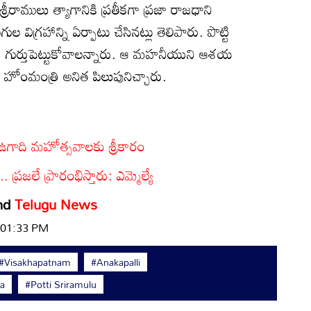
రీరాములు త్యాగానికి ప్రతీకగా ప్రజా రాజధాని
గ్రహాన్ని ఏర్పాటు చేసినట్లు తెలిపారు. పొట్టి
క్కరూ గుర్తుపెట్టుకోవాలన్నారు. ఆ మహనీయుని ఆశయ
హోంమంత్రి అనిత పిలుపునిచ్చారు.
ఉగాది మహోత్సవాలకు శ్రీకారం
 ప్రజలే ప్రారంభిస్తారు: ఎమ్మెల్యే
nd
Telugu News
| 01:33 PM
#Visakhapatnam
#Anakapalli
a
#Potti Sriramulu