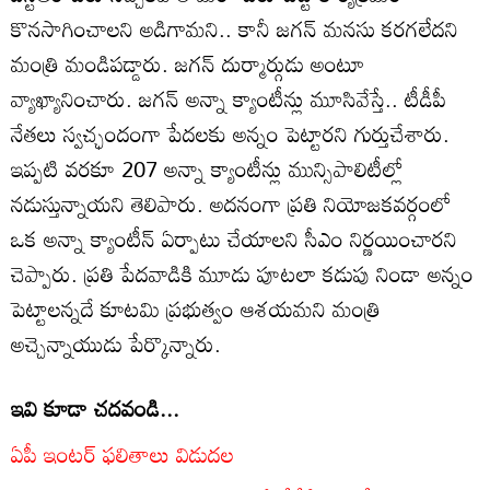
కొనసాగించాలని అడిగామని.. కానీ జగన్ మనసు కరగలేదని
మంత్రి మండిపడ్డారు. జగన్ దుర్మార్గుడు అంటూ
వ్యాఖ్యానించారు. జగన్ అన్నా క్యాంటీన్లు మూసివేస్తే.. టీడీపీ
నేతలు స్వచ్ఛందంగా పేదలకు అన్నం పెట్టారని గుర్తుచేశారు.
ఇప్పటి వరకూ 207 అన్నా క్యాంటీన్లు మున్సిపాలిటీల్లో
నడుస్తున్నాయని తెలిపారు. అదనంగా ప్రతి నియోజకవర్గంలో
ఒక అన్నా క్యాంటీన్ ఏర్పాటు చేయాలని సీఎం నిర్ణయించారని
చెప్పారు. ప్రతి పేదవాడికి మూడు పూటలా కడుపు నిండా అన్నం
పెట్టాలన్నదే కూటమి ప్రభుత్వం ఆశయమని మంత్రి
అచ్చెన్నాయుడు పేర్కొన్నారు.
ఇవి కూడా చదవండి...
ఏపీ ఇంటర్ ఫలితాలు విడుదల