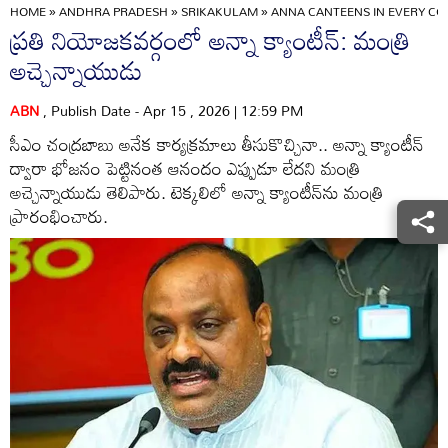
HOME
»
ANDHRA PRADESH
»
SRIKAKULAM
»
ANNA CANTEENS IN EVERY CO
ప్రతి నియోజకవర్గంలో అన్నా క్యాంటీన్: మంత్రి
అచ్చెన్నాయుడు
ABN
, Publish Date - Apr 15 , 2026 | 12:59 PM
సీఎం చంద్రబాబు అనేక కార్యక్రమాలు తీసుకొచ్చినా.. అన్నా క్యాంటీన్
ద్వారా భోజనం పెట్టినంత ఆనందం ఎప్పుడూ లేదని మంత్రి
అచ్చెన్నాయుడు తెలిపారు. టెక్కలిలో అన్నా క్యాంటీన్‌ను మంత్రి
ప్రారంభించారు.