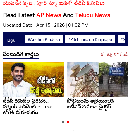
యువనేత కృషి.. పూర్తి న్యూ లుక్‌తో టీడీపీ కమిటీలు
Read Latest
AP News
And
Telugu News
Updated Date - Apr 15 , 2026 | 01:32 PM
#Andhra Pradesh
#Atchannaidu Kinjarapu
#Srik
Tags
సంబంధిత వార్తలు
మరిన్ని చదవండి
టీడీపీ కమిటీల ప్రకటన..
పోలీసులను ఆశ్రయించిన
వర్కింగ్ ప్రెసిడెంట్‌గా నారా
ఐటీఎస్ మహిళా డైరెక్టర్
లోకేశ్ నియామకం