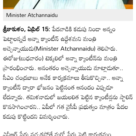
Minister Atchannaidu
శ్రీకాకుళం, ఏప్రిల్ 15:
పేదవాడికి కడుపు నిండా అన్నం
పెట్టాలన్నదే అన్నా క్యాంటీన్ ఉద్దేశమని మంత్రి
అచ్చెన్నాయుడు(Minister Atchannaidu) తెలిపారు.
ఈరోజు(బుధవారం) టెక్కలిలో అన్నా క్యాంటీన్‌ను మంత్రి
ప్రారంభించారు. అనంతరం అచ్చెన్నాయుడు మాట్లాడుతూ..
సీఎం చంద్రబాబు అనేక కార్యక్రమాలు తీసుకొచ్చినా.. అన్నా
క్యాంటీన్ ద్వారా భోజనం పెట్టినంత ఆనందం ఎప్పుడూ
లేదన్నారు. తమిళనాడులో జయలలిత పెట్టిన క్యాంటీన్లను స్టాలిన్
కొనసాగించారని.. ఏపీలో గత వైసీపీ ప్రభుత్వం మాత్రం పేదల
కడుపు కొట్టిందని విమర్శించారు.
ఎన్టీఆర్ పేరు నచ్చకపోతే మరో పేరు పెట్టి కార్యక్రమం