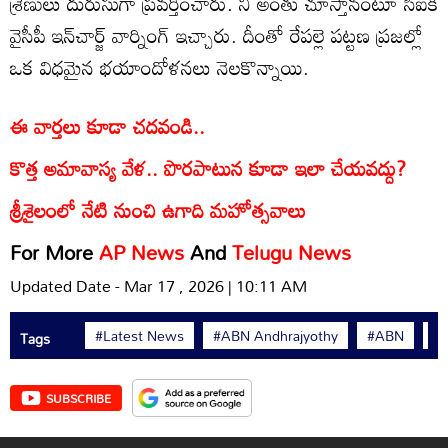
శ్రేణులు దురుసుగా ప్రవర్తించారు. నీ అంతు చూస్తానంటూ సీఐకి
వైసీపీ ఇన్‌చార్జ్ వార్నింగ్ ఇచ్చారు. దీంతో రేపల్లె పట్టణ ప్రజల్లో
ఒక విధమైన భయాందోళనలు నెలకొన్నాయి.
ఈ వార్తలు కూడా చదవండి..
కొత్త అమావాస్య వేళ.. పొరపాటున కూడా ఇలా చేయవద్దు?
శ్రీశైలంలో నేటి నుంచి ఉగాది మహోత్సవాలు
For More
AP News
And
Telugu News
Updated Date - Mar 17 , 2026 | 10:11 AM
#Latest News
#ABN Andhrajyothy
#ABN
#L
Tags
SUBSCRIBE