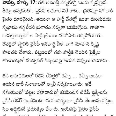
బాపట్ల, మార్చి 17:
గత అసెంబ్లీ ఎన్నికల్లో ఓటరు స్పష్టమైన
తీర్పు ఇవ్వడంతో.. వైసీపీ అధికారానికే కాదు.. ప్రతిపక్షా హోదాకి
సైతం దూరమైంది. అయినా ఆ పార్టీ నేతల్లో ఇంకా దుందుడుకు
స్వభావం తగ్గలేదనే ప్రచారం సర్వత్రా వినిపిస్తోంది. తాజాగా
బాపట్ల జిల్లాలో ఆ పార్టీ శ్రేణులు మరోసారి రెచ్చిపోయారు.
రేపల్లెలో స్థానిక వైసీపీ ఇన్‌చార్జ్ పీఠా నాగ మోహన్ కృష్ణ
హల్‌చల్ చేశారు. పట్టణంలో తమ పార్టీకి చెందిన ఫ్లెక్సీల
తొలగింపుతో మున్సిపల్ సిబ్బందిపై ఆయన నిప్పులు చెరిగారు.
తన అనుచరులతో కలిసి రేపల్లెలో రప్పా ... రప్పా అంటూ
ఆయన భారీ నినాదాలతో ర్యాలీ నిర్వహించారు. అదే
సమయంలో పట్టణ రహదారుల్లో కనిపించిన టీడీపీ ఫ్లెక్సీలను
వైసీపీ కేడర్ చించేసింది. ఈ సందర్భంగా వైసీపీ శ్రేణులను పట్టణ
సీఐ అడ్డుకునే ప్రయత్నం చేశారు. ఆయనపై సైతం వైసీపీ