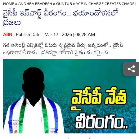
HOME
»
ANDHRA PRADESH
»
GUNTUR
»
YCP IN CHARGE CREATES CHAOS I
వైసీపీ ఇన్‌చార్జ్ వీరంగం.. భయాందోళనలో
ప్రజలు
ABN
, Publish Date - Mar 17 , 2026 | 08:28 AM
గత అసెంబ్లీ ఎన్నికల్లో ఓటరు స్పష్టమైన తీర్పు ఇవ్వడంతో.. వైసీపీ
అధికారానికే కాదు.. ప్రతిపక్షా హోదాకి సైతం దూరమైంది.