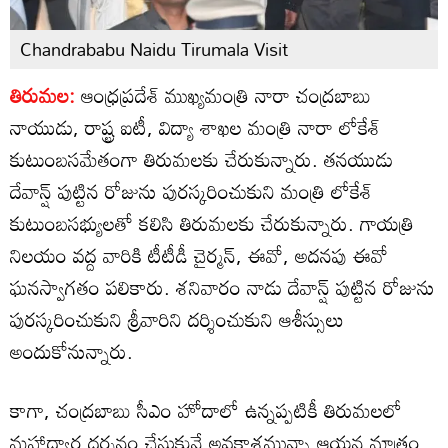
Chandrababu Naidu Tirumala Visit
తిరుమల:
ఆంధ్రప్రదేశ్ ముఖ్యమంత్రి నారా చంద్రబాబు
నాయుడు, రాష్ట్ర ఐటీ, విద్యా శాఖల మంత్రి నారా లోకేశ్
కుటుంబసమేతంగా తిరుమలకు చేరుకున్నారు. తనయుడు
దేవాన్ష్‌ పుట్టిన రోజును పురస్కరించుకుని మంత్రి లోకేశ్‌
కుటుంబసభ్యులతో కలిసి తిరుమలకు చేరుకున్నారు. గాయత్రి
నిలయం వద్ద వారికి టీటీడీ చైర్మన్, ఈవో, అదనపు ఈవో
ఘనస్వాగతం పలికారు. శనివారం నాడు దేవాన్ష్‌ పుట్టిన రోజును
పురస్కరించుకుని శ్రీవారిని దర్శించుకుని ఆశీస్సులు
అందుకోనున్నారు.
కాగా, చంద్రబాబు సీఎం హోదాలో ఉన్నప్పటికీ తిరుమలలో
మహాద్వార దర్శనం చేసుకునే అవకాశమున్నా ఆయన మాత్రం