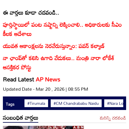
ఈ వార్తలు కూడా చదవండి..
పూర్తిస్థాయిలో పంట నష్టాన్ని లెక్కించాలి.. అధికారులకు సీఎం
కీలక ఆదేశాలు
యువత ఆకాంక్షలను నెరవేరుస్తున్నాం: పవన్ కల్యాణ్
నా ఛాంప్‌తో కలిసి ఉగాది వేడుకలు.. మంత్రి నారా లోకేశ్
ఆసక్తికర పోస్టు
Read Latest
AP News
Updated Date - Mar 20 , 2026 | 08:55 PM
#Tirumala
#CM Chandrababu Naidu
#Nara Loke
Tags
సంబంధిత వార్తలు
మరిన్ని చదవండి