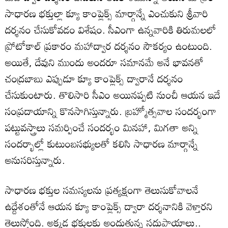
సాధారణ భక్తుల్లా క్యూ కాంప్లెక్స్ మార్గాన్నే ఎంచుకుని శ్రీవారి
దర్శనం చేసుకోవడం విశేషం. సీఎంగా ఉన్నవారికి తిరుమలలో
ప్రోటోకాల్ ప్రకారం మహాద్వార దర్శనం సౌకర్యం ఉంటుంది.
అయితే, దేవుని ముందు అందరూ సమానమే అనే భావనతో
చంద్రబాబు ఎప్పుడూ క్యూ కాంప్లెక్స్ ద్వారానే దర్శనం
చేసుకుంటారు. తొలిసారి సీఎం అయినప్పటి నుంచీ ఆయన ఇదే
సంప్రదాయాన్ని కొనసాగిస్తున్నారు. బ్రహ్మోత్సవాల సందర్భంగా
పట్టువస్త్రాలు సమర్పించే సందర్భం మినహా, మిగతా అన్ని
సందర్భాల్లో కుటుంబసభ్యులతో కలిసి సాధారణ మార్గాన్నే
అనుసరిస్తున్నారు.
సాధారణ భక్తుల సమస్యలను ప్రత్యక్షంగా తెలుసుకోవాలనే
ఉద్దేశంతోనే ఆయన క్యూ కాంప్లెక్స్ ద్వారా దర్శనానికి వెళ్తారని
తెలుస్తోంది. అక్కడ భక్తులకు అందుతున్న సదుపాయాలు..