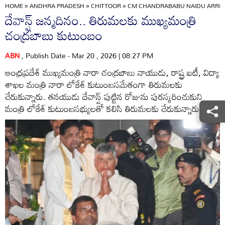
HOME
»
ANDHRA PRADESH
»
CHITTOOR
»
CM CHANDRABABU NAIDU ARRIVE
దేవాన్ష్ జన్మదినం.. తిరుమలకు ముఖ్యమంత్రి
చంద్రబాబు కుటుంబం
ABN
, Publish Date - Mar 20 , 2026 | 08:27 PM
ఆంధ్రప్రదేశ్ ముఖ్యమంత్రి నారా చంద్రబాబు నాయుడు, రాష్ట్ర ఐటీ, విద్యా
శాఖల మంత్రి నారా లోకేశ్ కుటుంబసమేతంగా తిరుమలకు
చేరుకున్నారు. తనయుడు దేవాన్ష్‌ పుట్టిన రోజును పురస్కరించుకుని
మంత్రి లోకేశ్‌ కుటుంబసభ్యులతో కలిసి తిరుమలకు చేరుకున్నారు.