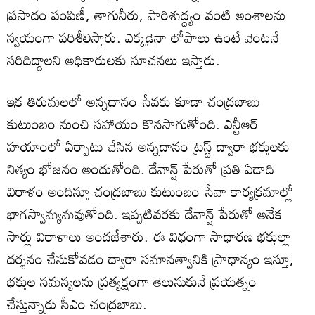
ప్రసాదం పంపిణీ, తాగునీరు, పారిశుద్ధ్యం వంటి అంశాలను
స్వయంగా పరిశీలిస్తారు. ఎక్కడైనా లోపాలు ఉంటే వెంటనే
సరిదిద్దాలని అధికారులకు సూచనలు ఇస్తారు.
ఇక తిరుమలలో అన్నదానం సేవకు కూడా చంద్రబాబు
కుటుంబం నుంచి సహాయం కొనసాగుతోంది. ఎన్టీఆర్
హయాంలో ఏర్పాటు చేసిన అన్నదానం ట్రస్ట్ ద్వారా భక్తులకు
నిత్యం భోజనం అందుతోంది. దేవాన్ష్‌ పేరుతో ప్రతి ఏడాది
విరాళం అందిస్తూ చంద్రబాబు కుటుంబం సేవా కార్యక్రమాల్లో
భాగస్వామ్యమవుతోంది. ఇప్పటివరకు దేవాన్ష్ పేరుతో అనేక
సార్లు విరాళాలు అందజేశారు. ఈ విధంగా సాధారణ భక్తుల్లా
దర్శనం చేసుకోవడం ద్వారా సమానత్వానికి ప్రాధాన్యం ఇస్తూ,
భక్తుల సమస్యలను ప్రత్యక్షంగా తెలుసుకునే ప్రయత్నం
చేస్తున్నారు సీఎం చంద్రబాబు.