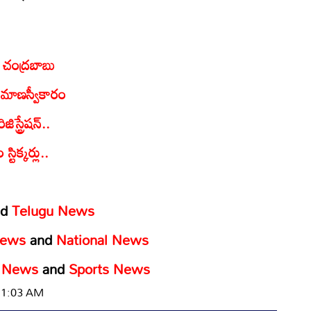
ం చంద్రబాబు
ప్రమాణస్వీకారం
ిస్ట్రేషన్‌..
టిక్కర్లు..
nd
Telugu News
News
and
National News
y News
and
Sports News
 11:03 AM