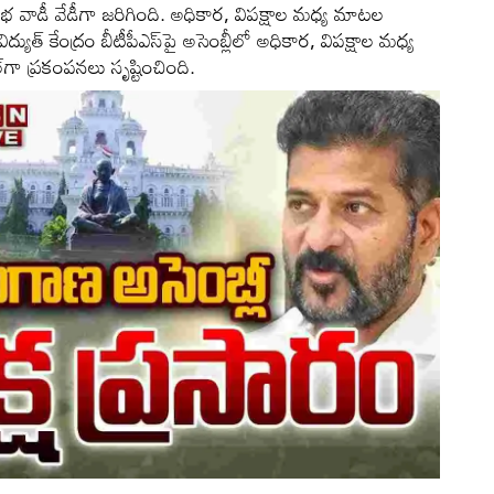
ాడీ వేడీగా జరిగింది. అధికార, విపక్షాల మధ్య మాటల
యుత్ కేంద్రం బీటీపీఎస్‌పై అసెంబ్లీలో అధికార, విపక్షాల మధ్య
‌గా ప్రకంపనలు సృష్టించింది.