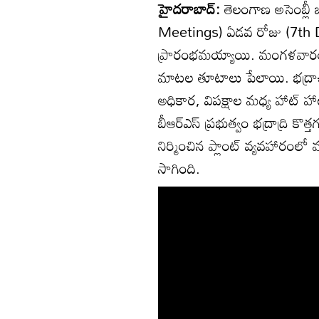
హైదరాబాద్:
తెలంగాణ అసెంబ్ల
Meetings) ఏడవ రోజు (7th
ప్రారంభమయ్యాయి. మంగళవారం సభ
మాటల తూటాలు పేలాయి. భద్రాచల థర
అధికార, విపక్షాల మధ్య హాట్ హాట
బీఆర్ఎస్ ప్రభుత్వం భద్రాద్రి కొ
నిర్మించిన ప్లాంట్ వ్యవహారంల
సాగింది.