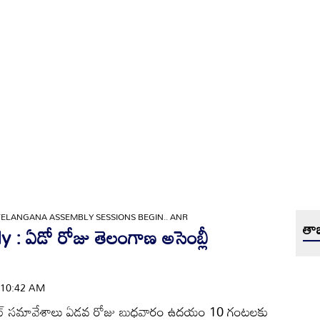
TELANGANA ASSEMBLY SESSIONS BEGIN.. ANR
తాజ
 ఏడో రోజు తెలంగాణ అసెంబ్లీ
 | 10:42 AM
బడ్జెట్ సమావేశాలు ఏడవ రోజు బుధవారం ఉదయం 10 గంటలకు