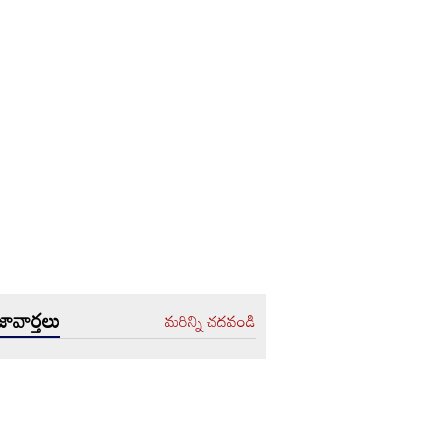
ావార్తలు
మరిన్ని చదవండి