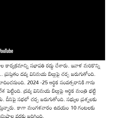
ల కార్యక్రమాన్ని సభాపతి రద్దు చేశారు. ఇవాళ మరికొన్ని
ంది.. ప్రస్తుతం దవ్య వినిమయ బిల్లుపై చర్చ జరుగుతోంది.
దించనుంది. 2024 -25 ఆర్థిక సంవత్సరానికి గాను
 పెట్టింది. ద్రవ్య వినిమయ బిల్లుపై ఆర్థిక మంత్రి భట్టి
రు. దీనిపై సభలో చర్చ జరుగుతోంది. సభ్యుల ప్రశ్నలకు
రణ ఇస్తున్నారు. కాగా మంగళవారం ఉదయం 10 గంటలకు
ిమిషాల వరకు జరిగింది.