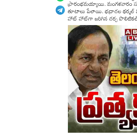
ప్రారంభమయ్యాయి. మంగళవారం సభ వ
తూటాలు పేలాయి. భద్రాచల థర్మల్ విద్
హాట్ హాట్‌గా జరిగిన చర్చ పొలిటికల్