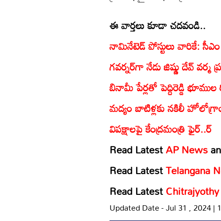
ఈ వార్తలు కూడా చదవండి..
నామినేటెడ్ పోస్టులు వారికే: సీఎ
గవర్నర్‌గా నేడు జిష్ణు దేవ్ వర్మ 
బినామీ పేర్లతో పెద్దిరెడ్డి భూముల రిజ
మద్యం బాటిళ్లకు నకిలీ హోలోగ్రాం స్
విపక్షాలపై కేంద్రమంత్రి ఫైర్..
ర్‌
Read Latest
AP News
a
Read Latest
Telangana 
Read Latest
Chitrajyoth
Updated Date - Jul 31 , 2024 |