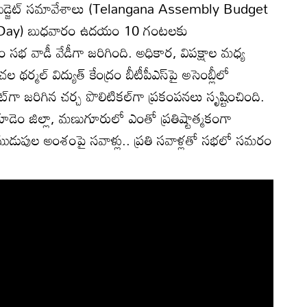
ీ బడ్జెట్ సమావేశాలు (Telangana Assembly Budget
 Day) బుధవారం ఉదయం 10 గంటలకు
 వాడీ వేడీగా జరిగింది. అధికార, విపక్షాల మధ్య
్మల్ విద్యుత్ కేంద్రం బీటీపీఎస్‌పై అసెంబ్లీలో
్‌గా జరిగిన చర్చ పొలిటికల్‌గా ప్రకంపనలు సృష్టించింది.
త్తగూడెం జిల్లా, మణుగూరులో ఎంతో ప్రతిష్టాత్మకంగా
ో ముడుపుల అంశంపై సవాళ్లు.. ప్రతి సవాళ్లతో సభలో సమరం