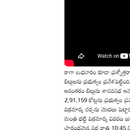
కాగా బుధవారం కూడా ప్రశ్నోత్తరా
బిల్లులను ప్రభుత్వం ప్రవేశపెట్టి
అనంతరం బిల్లును శాసనసభ ఆమో
2,91,159 కోట్లను ప్రభుత్వం ప్రవేశ
విక్రమార్క చర్చను మొదలు పెట్టా
మంత్రి భట్టి విక్రమార్క వివ
ప్రారంభమైన సభ రాత్రి 10:45 న