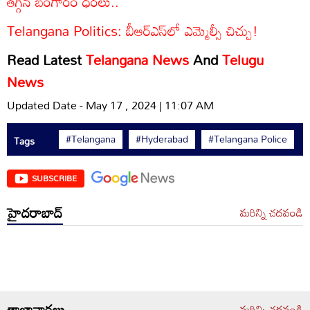
తగ్గిన బంగారం ధరలు..
Telangana Politics: బీఆర్‌ఎస్‌లో ఎమ్మెల్సీ చిచ్చు!
Read Latest
Telangana News
And
Telugu
News
Updated Date - May 17 , 2024 | 11:07 AM
#Telangana
#Hyderabad
#Telangana Police
Tags
SUBSCRIBE
హైదరాబాద్
మరిన్ని చదవండి
తాజావార్తలు
మరిన్ని చదవండి