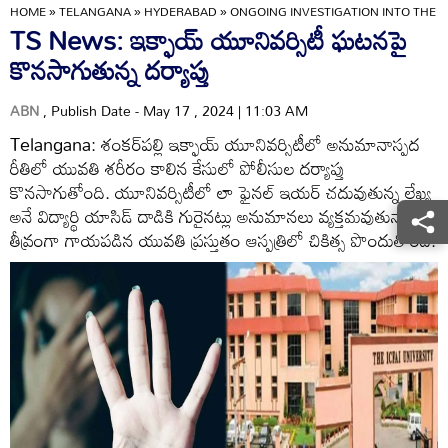
HOME
»
TELANGANA
»
HYDERABAD
»
ONGOING INVESTIGATION INTO THE I
TS News: ఇక్ఫాయ్ యూనివర్సిటీ ఘటనపై
కొనసాగుతున్న దర్యాప్తు
ABN
, Publish Date - May 17 , 2024 | 11:03 AM
Telangana: శంకర్‌పల్లి ఇక్ఫాయ్ యూనివర్సిటీలో అనుమానాస్పద
రీతిలో యువతి శరీరం కాలిన కేసులో పోలీసుల దర్యాప్తు
కొనసాగుతోంది. యూనివర్సిటీలో లా ఫైనల్‌ ఇయర్ చదువుతున్న లేఖ్య
అనే విద్యార్థి యాసిడ్ దాడికి గురైనట్లు అనుమానలు వ్యక్తమవుతున్నాయి.
తీవ్రంగా గాయపడిన యువతి ప్రస్తుతం ఆస్పత్రిలో చికిత్స పొందుతోంది.