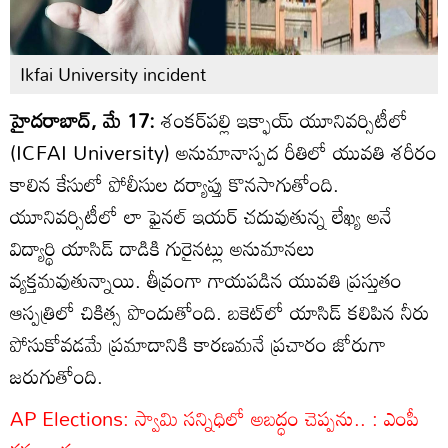
Ikfai University incident
హైదరాబాద్, మే 17:
శంకర్‌పల్లి ఇక్ఫాయ్ యూనివర్సిటీలో
(ICFAI University) అనుమానాస్పద రీతిలో యువతి శరీరం
కాలిన కేసులో పోలీసుల దర్యాప్తు కొనసాగుతోంది.
యూనివర్సిటీలో లా ఫైనల్‌ ఇయర్ చదువుతున్న లేఖ్య అనే
విద్యార్థి యాసిడ్ దాడికి గురైనట్లు అనుమానలు
వ్యక్తమవుతున్నాయి. తీవ్రంగా గాయపడిన యువతి ప్రస్తుతం
ఆస్పత్రిలో చికిత్స పొందుతోంది. బకెట్‌‌లో యాసిడ్‌ కలిపిన నీరు
పోసుకోవడమే ప్రమాదానికి కారణమనే ప్రచారం జోరుగా
జరుగుతోంది.
AP Elections: స్వామి సన్నిధిలో అబద్ధం చెప్పను.. : ఎంపీ