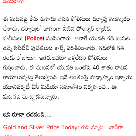
రఘురామ
ఈ ఘటనపై కేసు నమోదు చేసిన పోలీసులు దర్యాప్తు ముమ్మరం
చేశారు. దర్యాప్తులో భాగంగా నీటిని ఫోరెన్సిక్‌ ల్యాబ్‌కు
పోలీసులు (
Police
) పంపించారు. అలాగే యువతి గది బయట
ఉన్న సీసీటీవీ ఫుటేజీలను కాప్స్ పరిశీలించారు. గదిలోకి గత
రెండు రోజులుగా ఇతరులెవరూ వెళ్లలేదని పోలీసులు
గుర్తించారు. ఈ ఘటనలో యువతి ఒంటిపై 40 శాతం కాలిన
గాయాలున్నట్లు తెలుస్తోంది. ఇదే అంశంపై మధ్యాహ్నం ఇక్ఫాయ్
యూనివర్సిటీ వీసీ మీడియా సమావేశం నిర్వహించి.. ఈ
ఘటనపై మాట్లాడనున్నారు.
ఇవి కూడా చదవండి....
Gold and Silver Price Today: గుడ్ న్యూస్.. భారీగా