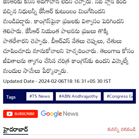
కేసీఆర్‌‌కు కనీస అవగాహన లేదని చెప్పారు. సబ్ ప్లాన్ కింద
వచ్చిన నిధులన్నీ కేసీఆర్ కుటుంబం మింగేసిందని
మండిపడ్డారు. కాంగ్రెస్‌పైనా ప్రజలకు విశ్వాసం పెరిగిందని
తెలిపారు. కేసీఆర్ నియంత పాలనను ప్రజలు తొక్కి
పాతరేశారని చెప్పారు. బీఆర్ఎస్ నేతలు చెప్పులు, చేతులు
చూపించూడు మానుకోవాలని హెచ్చరించారు. తెలంగాణ కోసం
జీవితాలను త్యాగం చేసిన చరిత్ర కాంగ్రెస్‌కు ఉందని ఎమ్మెల్యే
మందుల సామేలు పేర్కొన్నారు.
Updated Date - 2024-02-06T18:16:31+05:30 IST
#TS News
#ABN Andhrajyothy
#Congress Govt
Tags
SUBSCRIBE
హైదరాబాద్
మరిన్ని చదవండి