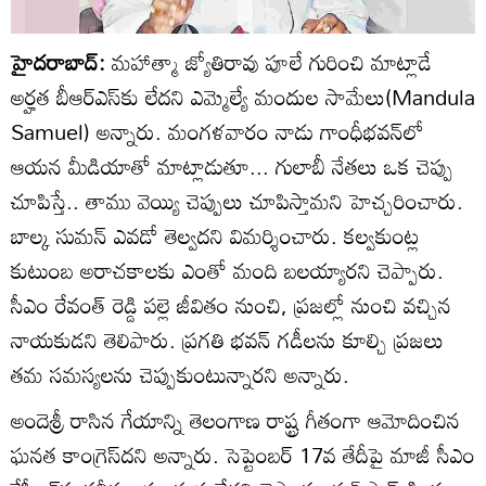
హైదరాబాద్:
మహాత్మా జ్యోతిరావు పూలే గురించి మాట్లాడే
అర్హత బీఆర్ఎస్‌కు లేదని ఎమ్మెల్యే మందుల సామేలు(Mandula
Samuel) అన్నారు. మంగళవారం నాడు గాంధీభవన్‌లో
ఆయన మీడియాతో మాట్లాడుతూ... గులాబీ నేతలు ఒక చెప్పు
చూపిస్తే.. తాము వెయ్యి చెప్పులు చూపిస్తామని హెచ్చరించారు.
బాల్క సుమన్ ఎవడో తెల్వదని విమర్శించారు. కల్వకుంట్ల
కుటుంబ అరాచకాలకు ఎంతో మంది బలయ్యారని చెప్పారు.
సీఎం రేవంత్ రెడ్డి పల్లె జీవితం నుంచి, ప్రజల్లో నుంచి వచ్చిన
నాయకుడని తెలిపారు. ప్రగతి భవన్ గడీలను కూల్చి ప్రజలు
తమ సమస్యలను చెప్పుకుంటున్నారని అన్నారు.
అందెశ్రీ రాసిన గేయాన్ని తెలంగాణ రాష్ట్ర గీతంగా ఆమోదించిన
ఘనత కాంగ్రెస్‌దని అన్నారు. సెప్టెంబర్ 17వ తేదీపై మాజీ సీఎం