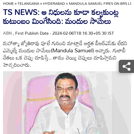
HOME
»
TELANGANA
»
HYDERABAD
»
MANDULA SAMUEL FIRES ON BRS LE
TS NEWS: ఆ నిధులను కూడా కల్వకుంట్ల
కుటుంబం మింగేసింది: మందుల సామేలు
ABN
, First Publish Date - 2024-02-06T18:16:30+05:30 IST
మహాత్మా జ్యోతిరావు పూలే గురించి మాట్లాడే అర్హత బీఆర్ఎస్‌కు లేదని
ఎమ్మెల్యే మందుల సామేలు(Mandula Samuel) అన్నారు. గులాబీ
నేతలు ఒక చెప్పు చూపిస్తే.. తాము వెయ్యి చెప్పులు చూపిస్తామని
హెచ్చరించారు.