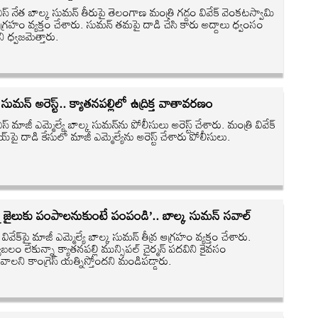
స్ నేత బాల్క సుమన్ తీరుపై తెలంగాణ మంత్రి గడ్డం వివేక్ వెంకటస్వామి
ఆగ్రహం వ్యక్తం చేశారు. సుమన్ తమపై దాడి చేసి కారు అద్దాలు ధ్వంసం
ి ధ్వజమెత్తారు.
 సుమన్ అరెస్ట్.. క్యాతనపల్లిలో ఉద్రిక్త వాతావరణం
ఎస్ మాజీ ఎమ్మెల్యే బాల్క సుమన్‌ను పోలీసులు అరెస్ట్ చేశారు. మంత్రి వివేక్
య్‌పై దాడి కేసులో మాజీ ఎమ్మెల్యేను అరెస్ట్ చేశారు పోలీసులు.
ను జైలుకు పంపాలనుకుంటే పంపండి’.. బాల్క సుమన్ సవాల్
 వివేక్‌పై మాజీ ఎమ్మెల్యే బాల్క సుమన్ తీవ్ర ఆగ్రహం వ్యక్తం చేశారు.
బలం లేకున్నా క్యాతనపల్లి మున్సిపల్‌ చైర్మన్‌ పదవిని కైవసం
వాలని కాంగ్రెస్‌ యత్నిస్తోందని మండిపడ్డారు.