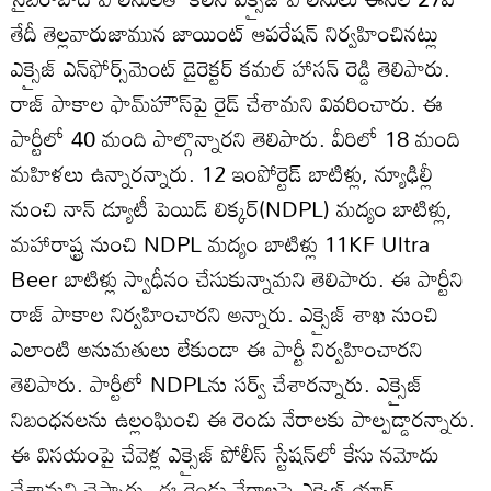
తేదీ తెల్లవారుజామున జాయింట్ ఆపరేషన్ నిర్వహించినట్లు
ఎక్సైజ్ ఎన్‌ఫోర్స్‌మెంట్ డైరెక్టర్ కమల్ హాసన్ రెడ్డి తెలిపారు.
రాజ్ పాకాల ఫామ్‌హౌస్‌పై రైడ్ చేశామని వివరించారు. ఈ
పార్టీలో 40 మంది పాల్గొన్నారని తెలిపారు. వీరిలో 18 మంది
మహిళలు ఉన్నారన్నారు. 12 ఇంపోర్టెడ్ బాటిళ్లు, న్యూఢిల్లీ
నుంచి నాన్ డ్యూటీ పెయిడ్ లిక్కర్(NDPL) మద్యం బాటిళ్లు,
మహారాష్ట్ర నుంచి NDPL మద్యం బాటిళ్లు 11KF Ultra
Beer బాటిళ్లు స్వాధీనం చేసుకున్నామని తెలిపారు. ఈ పార్టీని
రాజ్ పాకాల నిర్వహించారని అన్నారు. ఎక్సైజ్ శాఖ నుంచి
ఎలాంటి అనుమతులు లేకుండా ఈ పార్టీ నిర్వహించారని
తెలిపారు. పార్టీలో NDPLను సర్వ్ చేశారన్నారు. ఎక్సైజ్
నిబంధనలను ఉల్లంఘించి ఈ రెండు నేరాలకు పాల్పడ్డారన్నారు.
ఈ విసయంపై చేవెళ్ల ఎక్సైజ్ పోలీస్ స్టేష‌న్‌లో కేసు నమోదు
చేశామని చెప్పారు. ఈ రెండు నేరాలపై ఎక్సైజ్ యాక్ట్