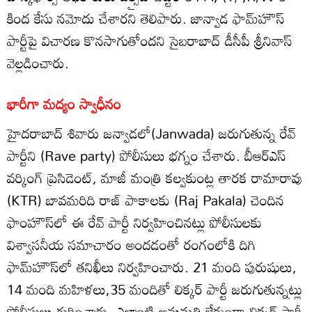
కింద కేసు నమోదు చేశారని తెలిపారు. జాన్వాడ ఫామ్‌హౌస్
పార్టీపై విచారణ కొనసాగుతోందని సైబరాబాద్ డీసీపీ శ్రీనివాస్
వెల్లడించారు.
భారీగా మద్యం స్వాధీనం
హైదరాబాద్ శివారు జన్వాడలో(Janwada) జరుగుతున్న రేవ్
పార్టీని (Rave party) పోలీసులు భగ్నం చేశారు. బీఆర్ఎస్
వర్కింగ్ ప్రెసిడెంట్, మాజీ మంత్రి కల్వకుంట్ల తారక రామారావు
(KTR) బావమరిది రాజ్ పాకాలకు (Raj Pakala) చెందిన
ఫాంహౌస్‌లో ఈ రేవ్ పార్టీ నిర్వహించినట్లు పోలీసులకు
విశ్వాసనీయ సమాచారం అందడంతో రంగంలోకి దిగి
ఫామ్‌హౌస్‌లో తనిఖీలు నిర్వహించారు. 21 మంది పురుషులు,
14 మంది మహిళలు,35 మందితో లిక్కర్ పార్టీ జరుగుతున్నట్లు
పోలీసులు గుర్తించారు. ఎలాంటి అనుమతి లేకుండా లిక్కర్ పార్టీ