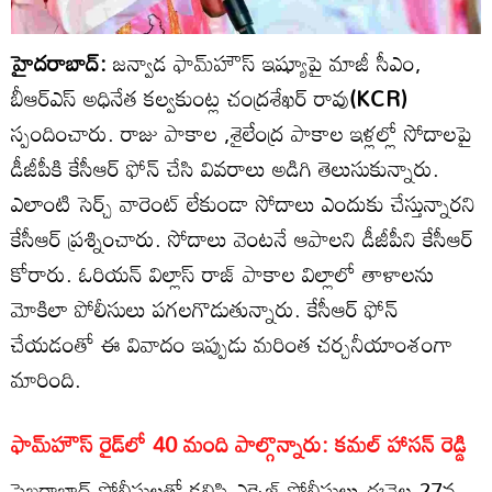
హైదరాబాద్:
జన్వాడ ఫామ్‌హౌస్ ఇష్యూ‌పై మాజీ సీఎం,
బీఆర్ఎస్ అధినేత కల్వకుంట్ల చంద్రశేఖర్ రావు
(KCR)
స్పందించారు. రాజు పాకాల ,శైలేంద్ర పాకాల ఇళ్లల్లో సోదాలపై
డీజీపీకి కేసీఆర్ ఫోన్ చేసి వివరాలు అడిగి తెలుసుకున్నారు.
ఎలాంటి సెర్చ్ వారెంట్ లేకుండా సోదాలు ఎందుకు చేస్తున్నారని
కేసీఆర్ ప్రశ్నించారు. సోదాలు వెంటనే ఆపాలని డీజీపీని కేసీఆర్
కోరారు. ఓరియన్ విల్లాస్ రాజ్ పాకాల విల్లాలో తాళాలను
మోకిలా పోలీసులు పగలగొడుతున్నారు. కేసీఆర్ ఫోన్
చేయడంతో ఈ వివాదం ఇప్పుడు మరింత చర్చనీయాంశంగా
మారింది.
ఫామ్‌హౌస్‌ రైడ్‌లో 40 మంది పాల్గొన్నారు: కమల్ హాసన్ రెడ్డి
సైబరాబాద్ పోలీసులతో కలిసి ఎక్సైజ్ పోలీసులు ఈనెల 27వ