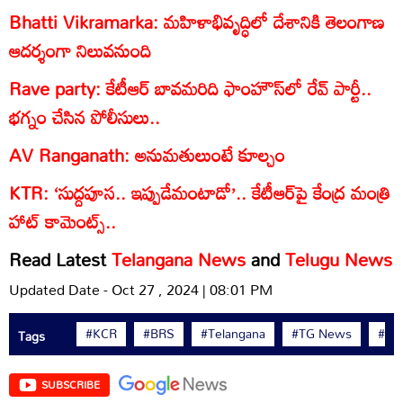
Bhatti Vikramarka: మహిళాభివృద్ధిలో దేశానికి తెలంగాణ
ఆదర్శంగా నిలువనుంది
Rave party: కేటీఆర్ బావమరిది ఫాంహౌస్‌లో రేవ్ పార్టీ..
భగ్నం చేసిన పోలీసులు..
AV Ranganath: అనుమతులుంటే కూల్చం
KTR: ‘సుద్దపూస.. ఇప్పుడేమంటాడో’.. కేటీఆర్‌పై కేంద్ర మంత్రి
హాట్ కామెంట్స్..
Read Latest
Telangana News
and
Telugu News
Updated Date - Oct 27 , 2024 | 08:01 PM
#KCR
#BRS
#Telangana
#TG News
#KT
Tags
SUBSCRIBE