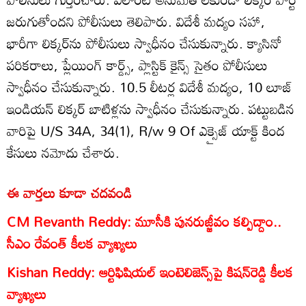
జరుగుతోందని పోలీసులు తెలిపారు. విదేశీ మద్యం సహా,
భారీగా లిక్కర్‌ను పోలీసులు స్వాధీనం చేసుకున్నారు. క్యాసినో
పరికరాలు, ప్లేయింగ్ కార్డ్స్, ప్లాస్టిక్ కైన్స్ సైతం పోలీసులు
స్వాధీనం చేసుకున్నారు. 10.5 లీటర్ల విదేశీ మద్యం, 10 లూజ్
ఇండియన్ లిక్కర్ బాటిళ్లను స్వాధీనం చేసుకున్నారు. పట్టుబడిన
వారిపై U/S 34A, 34(1), R/w 9 Of ఎక్సైజ్ యాక్ట్ కింద
కేసులు నమోదు చేశారు.
ఈ వార్తలు కూడా చదవండి
CM Revanth Reddy: మూసీకి పునరుజ్జీవం కల్పిద్దాం..
సీఎం రేవంత్ కీలక వ్యాఖ్యలు
Kishan Reddy: ఆర్టిఫిషియల్ ఇంటెలిజెన్స్‌పై కిషన్‌రెడ్డి కీలక
వ్యాఖ్యలు