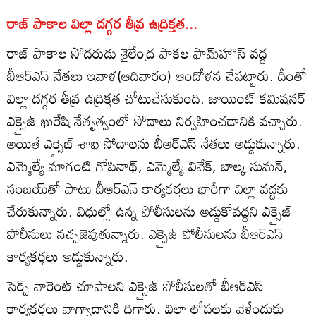
రాజ్ పాకాల విల్లా దగ్గర తీవ్ర ఉద్రిక్తత...
రాజ్ పాకాల సోదరుడు శైలేంద్ర పాకల ఫామ్‌హౌస్‌ వద్ద
బీఆర్ఎస్ నేతలు ఇవాళ(ఆదివారం) ఆందోళన చేపట్టారు. దీంతో
విల్లా దగ్గర తీవ్ర ఉద్రిక్తత చోటుచేసుకుంది. జాయింట్ కమిషనర్
ఎక్సైజ్ ఖురేషి నేతృత్వంలో సోదాలు నిర్వహించడానికి వచ్చారు.
అయితే ఎక్సైజ్ శాఖ సోదాలను బీఆర్ఎస్ నేతలు అడ్డుకున్నారు.
ఎమ్మెల్యే మాగంటి గోపినాథ్, ఎమ్మెల్యే వివేక్, బాల్క సుమన్,
సంజయ్‌తో పాటు బీఆర్‌ఎస్ కార్యకర్తలు భారీగా విల్లా వద్దకు
చేరుకున్నారు. విధుల్లో ఉన్న పోలీసులను అడ్డుకోవద్దని ఎక్సైజ్
పోలీసులు నచ్చజెపుతున్నారు. ఎక్సైజ్ పోలీసులను బీఆర్ఎస్
కార్యకర్తలు అడ్డుకున్నారు.
సెర్చ్ వారెంట్ చూపాలని ఎక్సైజ్ పోలీసులతో బీఆర్ఎస్
కార్యకర్తలు వాగ్వాదానికి దిగారు. విల్లా లోపలకు వెళ్లేందుకు