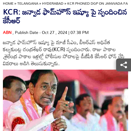
HOME
»
TELANGANA
»
HYDERABAD
»
KCR PHONED DGP ON JANWADA FARM
KCR: జన్వాడ ఫామ్‌హౌస్ ఇష్యూ పై స్పందించిన
కేసీఆర్
ABN
, Publish Date - Oct 27 , 2024 | 07:38 PM
జన్వాడ ఫామ్‌హౌస్ ఇష్యూ పై మాజీ సీఎం, బీఆర్ఎస్ అధినేత
కల్వకుంట్ల చంద్రశేఖర్ రావు(KCR) స్పందించారు. రాజు పాకాల
,శైలేంద్ర పాకాల ఇళ్లల్లో పోలీసుల సోదాలపై డీజీపీకి కేసీఆర్ ఫోన్ చేసి
వివరాలు అడిగి తెలుసుకున్నారు.