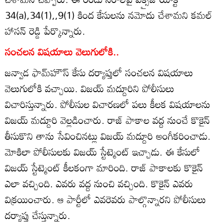
34(a),34(1),,9(1) కింద కేసులను నమోదు చేశామని కమల్
హాసన్ రెడ్డి పేర్కొన్నారు.
సంచలన విషయాలు వెలుగులోకి..
జన్వాడ ఫామ్‌హౌస్ కేసు దర్యాప్తులో సంచలన విషయాలు
వెలుగులోకి వచ్చాయి. విజయ్ మద్దూరిని పోలీసులు
విచారిస్తున్నారు. పోలీసుల విచారణలో పలు కీలక విషయాలను
విజయ్ మద్దూరి వెల్లడించారు. రాజ్ పాకాల వద్ద నుంచే కొకైన్
తీసుకొని తాను సేవించినట్లు విజయ్ మద్దూరి అంగీకరించాడు.
మోకిలా పోలీసులకు విజయ్ స్టేట్మెంట్ ఇచ్చాడు. ఈ కేసులో
విజయ్ స్టేట్మెంట్ కీలకంగా మారింది. రాజ్ పాకాలకు కొకైన్
ఎలా వచ్చింది. ఎవరు వద్ద నుంచి వచ్చింది. కొకైన్ ఎవరు
విక్రయించారు. ఆ పార్టీలో ఎవరెవరు పాల్గొన్నారని పోలీసులు
దర్యాప్తు చేస్తున్నారు.