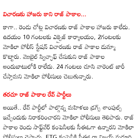
విచారణకు హాజరు కాని రాజ్ పాకాల...
కాగా.. రెండు చోట్ల విచారణకు రాజ్ పాకాల హాజరు కాలేదు.
ఉదయం 10 గంటలకు ఎక్సైజ్ కార్యాలయం, 2గంటలకు
మోకిలా పోలీస్ స్టేషన్ విచారణకు రాజ్ పాకాల డుమ్మా
కొట్టారు. మొబైల్ స్విచ్ఛాఫ్ చేసుకుని రాజ్ పాకాల
అందుబాటులోకి రాలేదు. 24 గంటలు చూసి వారెంట్ జారీ
చేస్తామని మోకిలా పోలీసులు చెబుతున్నారు.
తరచూ రాజ్ పాకాల రేవ్ పార్టీలు
అయితే.. రేవ్ పార్టీలో పాల్గొన్న మహిళలు డ్రగ్స్ శాంపుల్స్
ఇచ్చేందుకు నిరాకరించారని మోకిలా పోలీసులు తెలిపారు. రాజ్
పాకాల రెండు సాఫ్ట్‌వేర్ కంపెనీలకు సీఈఓగా ఉన్నారని మోకిలా
పోలీసులు చెప్పారు. ETG కంపెనీకి సీఈఓగా విజయ్ మద్దూరి