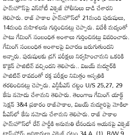
ఫామ్‌హౌస్‌పై ఎస్‌వోటీ ఎక్సైజ్ పోలీసులు దాడి చేశారని
తెలిపారు. రాజ్ పాకాల ఫామ్‌హౌస్‌లో 21మంది పురుషులు,
14మంది మహిళలను గుర్తించినట్లు చెప్పారు. విదేశీ మద్యంతో
పాటు గేమింగ్ సంబంధిత అంశాలు గుర్తించినట్లు వివరించారు.
గేమింగ్ సంబంధిత అంశాలపై విచారణ జరుగుతుందని
అన్నారు. పురుషులకు డ్రగ్ పరీక్షలు నిర్వహించామని ఒకరికి
కొకైన్ పాజిటివ్ వచ్చిందని తెలిపారు.. విజయ్ మద్దూర్‌కి
పాజిటివ్ రావడంతో రక్త పరీక్షల నిమిత్తం ఆస్పత్రికి
తరలించినట్లు చెప్పారు. ఎన్డీపీఎస్ చట్టం U/S 25,27, 29
కేసు నమోదు చేశామని తెలిపారు. తెలంగాణ గేమింగ్ యాక్ట్
సెక్షన్ 3&4 ప్రకారం రాజ్‌పాకాల, విజయ్ మద్దూరిపై మోకిలా
పీఎస్‌లో కేసు నమోదు చేశామని తెలిపారు. రాజ్ పాకాల
ఫామ్‌హౌస్‌లో రేవ్ పార్టీకి అనుమతి లేనందున ఆయనపై ఎక్సైజ్
టాస్క్‌ఫోర్స్ అధికారులు ఎక్సైజ్ చట్టం 34 A, (1) ,R/W 9