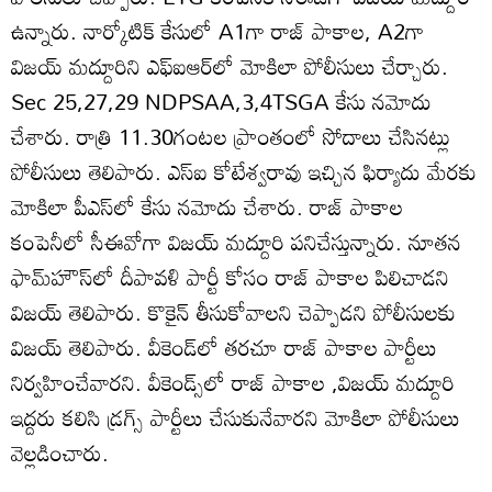
ఉన్నారు. నార్కోటిక్ కేసులో A1గా రాజ్ పాకాల, A2గా
విజయ్ మద్దూరిని ఎఫ్ఐఆర్‌లో మోకిలా పోలీసులు చేర్చారు.
Sec 25,27,29 NDPSAA,3,4TSGA కేసు నమోదు
చేశారు. రాత్రి 11.30గంటల ప్రాంతంలో సోదాలు చేసినట్లు
పోలీసులు తెలిపారు. ఎస్ఐ కోటేశ్వరావు ఇచ్చిన ఫిర్యాదు మేరకు
మోకిలా పీఎస్‌లో కేసు నమోదు చేశారు. రాజ్ పాకాల
కంపెనీలో సీఈవోగా విజయ్ మద్దూరి పనిచేస్తున్నారు. నూతన
ఫామ్‌హౌస్‌లో దీపావళి పార్టీ కోసం రాజ్ పాకాల పిలిచాడని
విజయ్ తెలిపారు. కొకైన్ తీసుకోవాలని చెప్పాడని పోలీసులకు
విజయ్ తెలిపారు. వీకెండ్‌లో తరచూ రాజ్ పాకాల పార్టీలు
నిర్వహించేవారని. వీకెండ్స్‌లో రాజ్ పాకాల ,విజయ్ మద్దూరి
ఇద్దరు కలిసి డ్రగ్స్ పార్టీలు చేసుకునేవారని మోకిలా పోలీసులు
వెల్లడించారు.