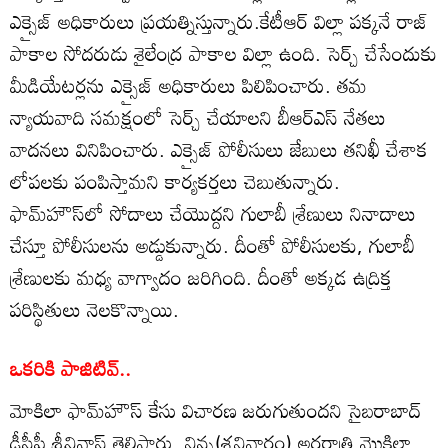
ఎక్సైజ్ అధికారులు ప్రయత్నిస్తున్నారు.కేటీఆర్ విల్లా పక్కనే రాజ్
పాకాల సోదరుడు శైలేంద్ర పాకాల విల్లా ఉంది. సెర్చ్ చేసేందుకు
మీడియేటర్లను ఎక్సైజ్ అధికారులు పిలిపించారు. తమ
న్యాయవాది సమక్షంలో సెర్చ్ చేయాలని బీఆర్ఎస్ నేతలు
వాదనలు వినిపించారు. ఎక్సైజ్ పోలీసులు జేబులు తనిఖీ చేశాక
లోపలకు పంపిస్తామని కార్యకర్తలు చెబుతున్నారు.
ఫామ్‌హౌస్‌‌‌లో సోదాలు చేయొద్దని గులాబీ శ్రేణులు నినాదాలు
చేస్తూ పోలీసులను అడ్డుకున్నారు. దీంతో పోలీసులకు, గులాబీ
శ్రేణులకు మధ్య వాగ్వాదం జరిగింది. దీంతో అక్కడ ఉద్రిక్త
పరిస్థితులు నెలకొన్నాయి.
ఒకరికి పాజిటివ్..
మోకిలా ఫామ్‌హౌస్ కేసు విచారణ జరుగుతుందని సైబరాబాద్
డీసీపీ శ్రీనివాస్ తెలిపారు. నిన్న(శనివారం) అర్థరాత్రి మొకిలా