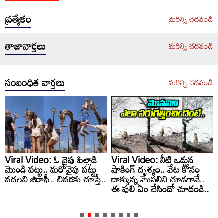
ప్రత్యేకం
మరిన్ని చదవండి
తాజావార్తలు
మరిన్ని చదవండి
సంబంధిత వార్తలు
మరిన్ని చదవండి
Viral Video: ఓ వైపు పిల్లాడి
Viral Video: నీటి ఒడ్డున
మొండి పట్టు.. మరోవైపు పట్టు
షాకింగ్ దృశ్యం.. వేట కోసం
వదలని జిరాఫీ.. చివరకు చూస్తే..
దాక్కున్న మొసలిని చూడగానే..
ఈ పులి ఏం చేసిందో చూడండి..