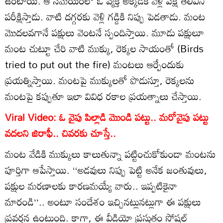
ఉంటాయి. ఆ సమయంలో ఓ వ్యక్తి అక్కడికి వెళ్లి పక్షి తెలివిని
పరీక్షిస్తాడు. వాటి దగ్గరకు వెళ్లి గడ్డికి నిప్పు పెడతాడు. మంట
మొదలవగానే పక్షులు వెంటనే స్పందిస్తాయి. మూడు పక్షులూ
మంట చుట్టూ చేరి వాటి ముక్కు, రెక్కల సాయంతో (Birds
tried to put out the fire) మంటలు ఆర్పేందుకు
ప్రయత్నిస్తాయి. మంటపై ముక్కులతో పొడుస్తూ, రెక్కలను
మంటపై కప్పుతూ ఇలా వివిధ రకాల ప్రయత్నాలు చేస్తాయి.
Viral Video: ఓ వైపు పిల్లాడి మొండి పట్టు.. మరోవైపు పట్టు
వదలని జిరాఫీ.. చివరకు చూస్తే..
మంట వేడికి ముక్కులు కాలుతున్నా పట్టించుకోకుండా మంటను
పూర్తిగా ఆపేస్తాయి. ‘‘అడవులు నిప్పు పెట్టి అనేక జంతువులు,
పక్షుల మరణాలకు కారణమయ్యే వారు.. ఇప్పటికైనా
మారండి’’.. అంటూ సందేశం ఇచ్చినట్లునట్లుగా ఈ పక్షులు
ప్రవర్తన ఉంటుంది. కాగా, ఈ వీడియో ప్రస్తుతం సోషల్