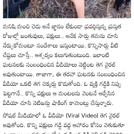
మనిషి మంచి చెడు అనే జ్ఞానం లేకుండా ప్రవర్తిస్తున్న ప్రస్తుత
రోజుల్లో జంతువులు, పక్షులు.. అనేక సార్లు తమను చూసి
నేర్చుకోమంటూ సందేశాలు ఇస్తుంటాయి. కొన్నిసార్లు వీటి
చేష్టలు చూస్తే.. ఆశ్చర్యం కలుగుతుంటుంది. ఇలాంటి
ఘటనలకు సంబంధించిన వీడియోలు నెట్టింట తెగ వైరల్
అవుతుంటాయి. తాజాగా, ఈ తరహా ఘటనకు సంబంధించిన
వీడియో ఒకటి తెగ చెక్కర్లు కొడుతోంది. ఓ వ్యక్తి గడ్డికి నిప్పు
పెట్టగానే.. కొన్ని పక్షులు ఆ మంటలను వెంటనే ఆర్పేసిన
వీడియో చూసి నెటిజన్లు షాకింగ్ కామెంట్లు చేస్తున్నారు.
సోషల్ మీడియాలో ఓ వీడియో (Viral Video) తెగ వైరల్
అవుతోంది. కొన్ని పక్షులు గడ్డి వద్ద ఆహారం కోసం వెతుకుతూ