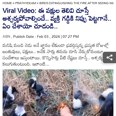
HOME
»
PRATHYEKAM
»
BIRDS EXTINGUISHING THE FIRE AFTER SEEING MAN
Viral Video: ఈ పక్షుల తెలివి చూస్తే
ఆశ్చర్యపోవాల్సిందే.. వ్యక్తి గడ్డికి నిప్పు పెట్టగానే..
ఏం చేశాయో చూడండి..
ABN
, Publish Date - Feb 03 , 2024 | 07:27 PM
మనిషి మంచి చెడు అనే జ్ఞానం లేకుండా ప్రవర్తిస్తున్న ప్రస్తుత రోజుల్లో
జంతువులు, పక్షులు.. అనేక సార్లు తమను చూసి నేర్చుకోమంటూ
సందేశాలు ఇస్తుంటాయి. కొన్నిసార్లు వీటి చేష్టలు చూస్తే.. ఆశ్చర్యం
కలుగుతుంటుంది. ఇలాంటి...