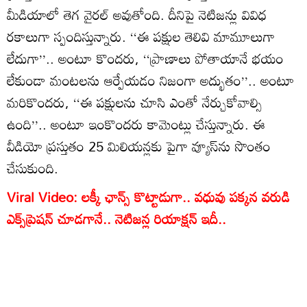
మీడియాలో తెగ వైరల్ అవుతోంది. దీనిపై నెటిజన్లు వివిధ
రకాలుగా స్పందిస్తున్నారు. ‘‘ఈ పక్షుల తెలివి మామూలుగా
లేదుగా’’.. అంటూ కొందరు, ‘‘ప్రాణాలు పోతాయానే భయం
లేకుండా మంటలను ఆర్పేయడం నిజంగా అద్భుతం’’.. అంటూ
మరికొందరు, ‘‘ఈ పక్షులను చూసి ఎంతో నేర్చుకోవాల్సి
ఉంది’’.. అంటూ ఇంకొందరు కామెంట్లు చేస్తున్నారు. ఈ
వీడియో ప్రస్తుతం 25 మిలియన్లకు పైగా వ్యూస్‌ను సొంతం
చేసుకుంది.
Viral Video: లక్కీ ఛాన్స్ కొట్టాడుగా.. వధువు పక్కన వరుడి
ఎక్స్‌ప్రెషన్ చూడగానే.. నెటిజన్ల రియాక్షన్ ఇదీ..