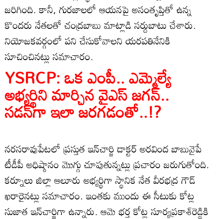
జరిగింది. కానీ, గురజాలలో ఆయనపై అసంతృప్తితో ఉన్న
కొందరు నేతలతో చంద్రబాబు మాట్లాడి సర్దుబాటు చేశారు.
నియోజకవర్గంలో పని చేసుకోవాలని యరపతినేనికి
సూచించినట్లు సమాచారం.
YSRCP: ఒక ఎంపీ.. ఎమ్మెల్యే
అభ్యర్థిని మార్చిన వైఎస్ జగన్..
సడన్‌గా ఇలా జరగడంతో..!?
నరసరావుపేటలో ప్రస్తుత ఇన్‌చార్జి డాక్టర్‌ అరవింద బాబువైపే
టీడీపీ అధిష్ఠానం మొగ్గు చూపుతున్నట్లు ప్రచారం జరుగుతోంది.
కర్నూలు జిల్లా ఆలూరు అభ్యర్థిగా స్థానిక నేత వీరభద్ర గౌడ్‌
ఖరారైనట్లు సమాచారం. ఇంతకు ముందు ఈ సీటుకు కోట్ల
సుజాత ఇన్‌చార్జిగా ఉన్నారు. ఆమె భర్త కోట్ల సూర్యప్రకాశ్‌రెడ్డికి