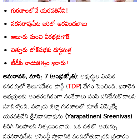
గురజాలలోనే యరపతినేని!
నరసరావుపేట బరిలో అరవిందబాబు
ఆలూరు నుంచి వీరభద్రగౌడ్‌
చిత్తూరు లోక్‌సభకు దగ్గుమళ్ల
టీడీపీ నాయకత్వం ఖరారు!
అమరావతి, మార్చి 7 (ఆంధ్రజ్యోతి)
: అభ్యర్థుల ఎంపిక
కసరత్తులో తెలుగుదేశం పార్టీ (
TDP
) వేగం పెంచింది. ఖరారైన
అభ్యర్థులకు ఆంతరంగికంగా సంకేతాలు పంపి పనిచేసుకోవాలని
సూచిస్తోంది. పల్నాడు జిల్లా గురజాలలో మాజీ ఎమ్మెల్యే
యరపతినేని శ్రీనివాసరావును
(Yarapatineni Sreenivas
)
తిరిగి నిలపాలని నిశ్చయించారు. ఒక దశలో ఆయన్ను
నరసరావుపేట అసెంబ్లీ స్థానానికి పంపబోతున్నారని ప్రచారం