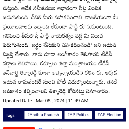
వస్తుంది. అనేక సమీకరణల ఆధారంగా సీట్ల ఎంపిక
జరుగుతుంది. దీనికి మీరు సహకరించాలి. రాజకీయంగా మీ
ప్రయోజనాలకు ఇబ్బంది లేకుండా పార్టీ చూసుకుంటుంది.
గెలిపించి తీసుకొస్తే పార్టీ నాయకత్వం వద్ద మీ విలువ
పెరుగుతుంది. అర్థం చేసుకుని సహకరించండి’ అని ఆయన
విజ్ఞప్తి చేశారు. వారు కూడా అంగీకారం తెలిపారని టీడీపీ
వర్గాలు తెలిపాయి. కర్నూలు జిల్లా మంత్రాలయం టీడీపీ
ఇన్‌చార్జి తిక్కారెడ్డి కూడా అచ్చెన్నాయుడిని కలిశారు. అక్కడ
ఆయన రాఘవేందర్‌ నుంచి పోటీ ఎదుర్కొంటున్నారు. తనకే
అవకాశం కల్పించాలని తిక్కారెడ్డి కోరినట్లు సమాచారం.
Updated Date - Mar 08 , 2024 | 11:49 AM
#Andhra Pradesh
#AP Politics
#AP Election 20
Tags