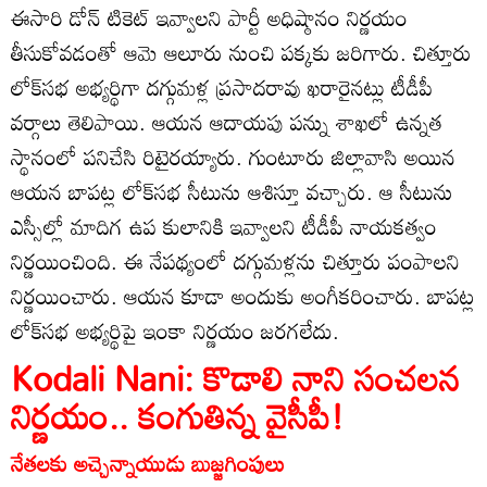
ఈసారి డోన్‌ టికెట్‌ ఇవ్వాలని పార్టీ అధిష్ఠానం నిర్ణయం
తీసుకోవడంతో ఆమె ఆలూరు నుంచి పక్కకు జరిగారు. చిత్తూరు
లోక్‌సభ అభ్యర్థిగా దగ్గుమళ్ల ప్రసాదరావు ఖరారైనట్లు టీడీపీ
వర్గాలు తెలిపాయి. ఆయన ఆదాయపు పన్ను శాఖలో ఉన్నత
స్థానంలో పనిచేసి రిటైరయ్యారు. గుంటూరు జిల్లావాసి అయిన
ఆయన బాపట్ల లోక్‌సభ సీటును ఆశిస్తూ వచ్చారు. ఆ సీటును
ఎస్సీల్లో మాదిగ ఉప కులానికి ఇవ్వాలని టీడీపీ నాయకత్వం
నిర్ణయించింది. ఈ నేపథ్యంలో దగ్గుమళ్లను చిత్తూరు పంపాలని
నిర్ణయించారు. ఆయన కూడా అందుకు అంగీకరించారు. బాపట్ల
లోక్‌సభ అభ్యర్థిపై ఇంకా నిర్ణయం జరగలేదు.
Kodali Nani: కొడాలి నాని సంచలన
నిర్ణయం.. కంగుతిన్న వైసీపీ!
నేతలకు అచ్చెన్నాయుడు బుజ్జగింపులు