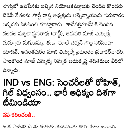
పొత్తులో జనసేనకు ఇచ్చిన నియోజకవర్గాలకు చెందిన కొందరు
టీడీపీ నేతలను పార్టీ రాష్ట్ర అధ్యక్షుడు అచ్చెన్నాయుడు గురువారం
ఇక్కడకు పిలిపించి మాట్లాడారు. తాడేపల్లిగూడేనికి చెందిన
వలవల మల్లికార్జునరావు (బాబ్జీ), తిరుపతి మాజీ ఎమ్మెల్యే
మన్నూరు సుగుణమ్మ, తుడా మాజీ చైర్మన్‌ గొల్ల నరసింహ
యాదవ్‌, అనంతపురం మాజీ ఎమ్మెల్యే వైకుంఠం ప్రభాకర్‌చౌదరి,
పాలకొండ మాజీ ఎమ్మెల్యే నిమ్మక జయకృష్ణ తదితరులు వీరిలో
ఉన్నారు.
IND vs ENG: సెంచరీలతో రోహిత్,
గిల్ విధ్వంసం.. భారీ ఆధిక్యం దిశగా
టీమిండియా
సహకరించండి..
‘ఒక పార్టీతో పొత్తు కుదుర్చుకున్నప్పుడు కొన్ని సీట్లు ఇవ్వాల్సి