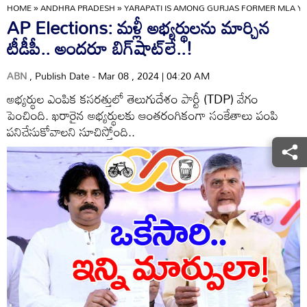
HOME
»
ANDHRA PRADESH
»
YARAPATI IS AMONG GURJAS FORMER MLA YA
AP Elections: మళ్లీ అభ్యర్థులను మార్చిన
టీడీపీ.. అందరూ బిగ్‌షాట్‌లే..!
ABN
, Publish Date - Mar 08 , 2024 | 04:20 AM
అభ్యర్థుల ఎంపిక కసరత్తులో తెలుగుదేశం పార్టీ (TDP) వేగం
పెంచింది. ఖరారైన అభ్యర్థులకు ఆంతరంగికంగా సంకేతాలు పంపి
పనిచేసుకోవాలని సూచిస్తోంది..