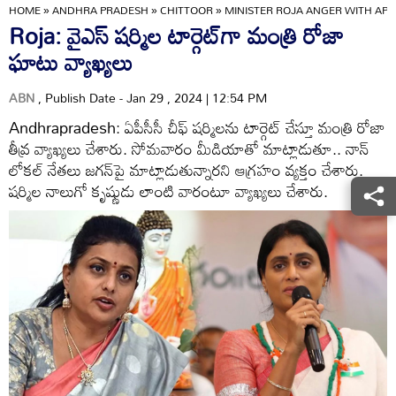
HOME
»
ANDHRA PRADESH
»
CHITTOOR
»
MINISTER ROJA ANGER WITH APC
Roja: వైఎస్ షర్మిల టార్గెట్‌గా మంత్రి రోజా
ఘాటు వ్యాఖ్యలు
ABN
, Publish Date - Jan 29 , 2024 | 12:54 PM
Andhrapradesh: ఏపీసీసీ చీఫ్ షర్మిలను టార్గెట్ చేస్తూ మంత్రి రోజా
తీవ్ర వ్యాఖ్యలు చేశారు. సోమవారం మీడియాతో మాట్లాడుతూ.. నాన్
లోకల్ నేతలు జగన్‌పై మాట్లాడుతున్నారని ఆగ్రహం వ్యక్తం చేశారు.
షర్మిల నాలుగో కృష్ణుడు లాంటి వారంటూ వ్యాఖ్యలు చేశారు.