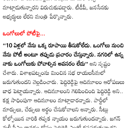
మాట్లాడుతున్నారని విరుచుకుపడ్డారు. టీడీపీ, జనసేనకు
అభ్యర్థులు లేరని మంత్రి పేర్కొన్నారు.
ఒంగోలులో పోటీపై...
‘‘10 ఏళ్లలో నేను ఒక్క రూపాయి తీసుకోలేదు. ఒంగోలు నుంచి
నేను పోటీ అంటూ తప్పుడు ప్రచారం చేస్తున్నారు. నగరిలో ఉన్న
నాకు ఒంగోలుకు పోవాల్సిన అవసరం లేదు’’
అని స్పష్టం
చేశారు. విశాఖపట్నంను మించిన సభ రాయలసీమలో
జరుగుతుందని వెల్లడించారు. పెద్దిరెడ్డిపై ఆదిమూలం ఆరోపణలు
బాధ పెట్టాయన్నారు. ఆదిమూలంని గెలిపించింది పెద్దిరెడ్డి అని..
కక్ష సాధింపుగా ఆదిమూలం మాట్లాడారన్నారు. పార్టీలో
మార్పులు, చేర్పులు అర్థం చేసుకోవాలని అన్నారు. సీట్లు
కోల్పోయిన వారికి తప్పక న్యాయం జరుగుతుందన్నారు. జగన్
మళ్లీ సీఎం కావడం కోసం పెద్దిరెడ్డి ఎంతో కష్టపడుతున్నారని