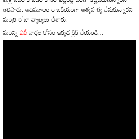
తెలిపారు. ఆదిమూలం రాజకీయంగా ఆత్మహత్య చేసుకున్నారని
మంత్రి రోజా వ్యాఖ్యలు చేశారు.
మరిన్ని
ఏపీ
వార్తల కోసం ఇక్కడ క్లిక్ చేయండి...