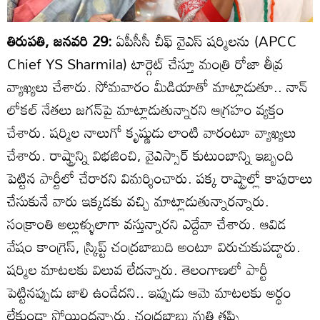
తిరుపతి, జనవరి 29:
ఏపీసీసీ చీఫ్ వైఎస్ షర్మిలను (APCC
Chief YS Sharmila) టార్గెట్ చేస్తూ మంత్రి రోజా తీవ్ర
వ్యాఖ్యలు చేశారు. సోమవారం మీడియాతో మాట్లాడుతూ.. నాన్
లోకల్ నేతలు జగన్‌పై మాట్లాడుతున్నారని ఆగ్రహం వ్యక్తం
చేశారు. షర్మిల నాలుగో కృష్ణుడు లాంటి వారంటూ వ్యాఖ్యలు
చేశారు. రాష్ట్రాన్ని విభజించి, వైఎస్సార్ కుటుంబాన్ని ఇబ్బంది
పెట్టిన పార్టీలో చేరారని విమర్శించారు. పక్క రాష్ట్రాల్లో కాపురాలు
చేసుకునే వారు ఇక్కడకు వచ్చి మాట్లాడుతున్నారన్నారు.
సంక్రాంతి అల్లుళ్ళులాగా వస్తున్నారని ఎద్దేవా చేశారు. ఆవిడ
వేషం కాంగ్రెస్, స్క్రిప్ట్ చంద్రబాబుది అంటూ విరుచుకుపడ్డారు.
షర్మిల మాటలకు విలువ లేదన్నారు. తెలంగాణలో పార్టీ
పెట్టినప్పుడు జాలి ఉండేదని.. ఇప్పుడు ఆమె మాటలకు అర్థం
లేకుండా పోయిందన్నారు. చంద్రబాబు మతి తప్పి