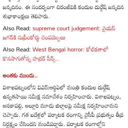
జన్మదినం. ఈ సందర్భంగా చిరంజీవికి కందుల దుర్గేష్ జన్మదిన
శుభాకాంక్షలు తెలిపారు.
Also Read:
supreme court judgement: వైయస్
జగన్‌కి సుప్రీంకోర్టు చెంపదెబ్బలు
Also Read:
West Bengal horror: కోల్‌కతాలో
కొనసాగుతోన్న హర్రర్ సీన్స్..
అంతకు ముందు..
విశాఖపట్నంలోని విఎమ్ఆర్డిఏలో మంత్రి కందుల దుర్గేష్
ఉన్నతసాయి సమీక్ష సమావేశం నిర్వహించారు. విశాఖపట్నం,
అనకాపల్లి, అల్లూరి మూడు జిల్లాలపై సమీక్ష నిర్వహించామని
చెప్పారు. గత ఐదేళ్లలో పర్యాటక రంగాన్ని వైసీపీ ప్రభుత్వం తీవ్ర
నిర్లక్ష్యం చేసిందని మండిపడ్డారు. పర్యాటక రంగాల్లోని