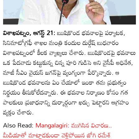
విశాఖపట్నం, ఆగస్ట్ 21:
ఋషికొండ భవనాలపై పర్యాటక,
సినిమాటోగ్రఫీ శాఖల మంత్రి కందుల దుర్గేష్ బుధవారం
విశాఖపట్నంలో కీలక వ్యాఖ్యలు చేశారు. ఋషికొండపై భవనాలు
ఒక పేదవాడు కట్టుకున్న చిన్న పూరి గుడిసె అని వైసీపీ అధినేత,
మాజీ సీఎం వైయస్ జగన్‌పై వ్యంగ్యంగా పేర్కొన్నారు. ఆ
ఋషికొండ భవనాలను ఏం చేయాలో ఇంకా తమ ప్రభుత్వం
నిర్ణయం తీసుకోలేదన్నారు. ఈ భవనాల నిర్మాణం కోసం గత
పాలకులు ప్రజాధనాన్ని దుర్మార్గంగా ఖర్చు పెట్టారని ఆగ్రహం
వ్యక్తం చేశారు.
Also Read:
Mangalagiri: ముగిసిన విచారణ..
మీడియాతో మాట్లాడకుండా వెళ్లిపోయిన జోగి రమేశ్