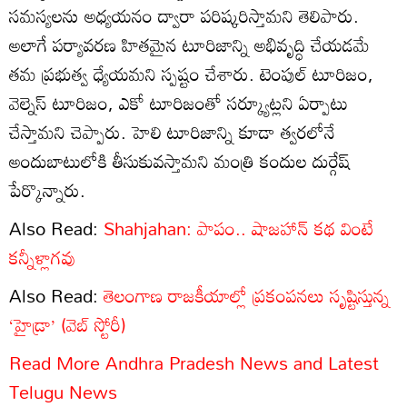
సమస్యలను అధ్యయనం ద్వారా పరిష్కరిస్తామని తెలిపారు.
అలాగే పర్యావరణ హితమైన టూరిజాన్ని అభివృద్ధి చేయడమే
తమ ప్రభుత్వ ధ్యేయమని స్పష్టం చేశారు. టెంపుల్ టూరిజం,
వెల్నెస్ టూరిజం, ఎకో టూరిజంతో సర్క్యూట్లని ఏర్పాటు
చేస్తామని చెప్పారు. హెలి టూరిజాన్ని కూడా త్వరలోనే
అందుబాటులోకి తీసుకువస్తామని మంత్రి కందుల దుర్గేష్
పేర్కొన్నారు.
Also Read:
Shahjahan: పాపం.. షాజహాన్ కథ వింటే
కన్నీళ్లాగవు
Also Read:
తెలంగాణ రాజకీయాల్లో ప్రకంపనలు సృష్టిస్తున్న
‘హైడ్రా’ (వెబ్ స్టోరీ)
Read More Andhra Pradesh News
and Latest
Telugu News