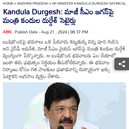
HOME
»
ANDHRA PRADESH
»
AP MINISTER KANDULA DURGESH SATIRICAL 
Kandula Durgesh: మాజీ సీఎం జగన్‌పై
మంత్రి కందుల దుర్గేశ్ సెటైర్లు
ABN
, Publish Date - Aug 21 , 2024 | 08:37 PM
ఋషికొండపై భవనాలు ఒక పేదవాడు కట్టుకున్న చిన్న పూరి గుడిసె
అని వైసీపీ అధినేత, మాజీ సీఎం వైయస్ జగన్‌పై మంత్రి కందుల దుర్గేశ్
వ్యంగ్యంగా పేర్కొన్నారు. ఆ ఋషికొండ భవనాలను ఏం చేయాలో
ఇంకా తమ ప్రభుత్వం నిర్ణయం తీసుకోలేదన్నారు. ఈ భవనాల
నిర్మాణం కోసం గత పాలకులు ప్రజాధనాన్ని దుర్మార్గంగా ఖర్చు
పెట్టారని ఆగ్రహం వ్యక్తం చేశారు.