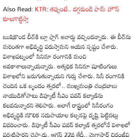
Also Read:
KTR: తప్పుంటే.. దగ్గరుండి ఫామ్ హౌస్
కూలగొట్టిస్తా
ఋషికొండ బీచ్‌కి బ్లూ ఫ్లాగ్ అవార్డు వచ్చిందన్నారు. ఈ బీచ్‌ను
మరింతగా అభివృద్ధి పరుస్తామని ఆయన స్పష్టం చేశారు.
విశాఖపట్నంలో సినిమా రంగానికి మంచి
అవకాశాలున్నాయన్నారు. అత్యధిక సినిమా షూటింగులు
విశాఖలోని జరుగుతున్నాయని గుర్తు చేశారు. సినీ రంగానికి
చెందిన ఒక బృందం త్వరలో.. ముఖ్యమంత్రి చంద్రబాబు
నాయుడితోపాటు డిప్యూటీ సీఎం పవన్ కల్యాణ్‌ను
కలవనున్నారని తెలిపారు. అలాగే రాష్ట్రంలో సినీరంగం
అభివృద్ధికి మౌలిక సదుపాయాల కల్పనపై దృష్టి పెట్టినట్లు
వివరించారు. డిప్యూటీ సీఎం పవన్ కల్యాణ్ త్వరలోనే విశాఖలో
పర్యటిస్తారని చెప్పారు. ఆగస్ట్ 22వ తేదీ.. మెగాస్టార్ చిరంజీవి