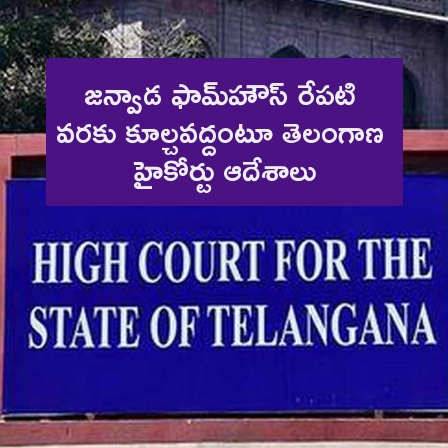
జన్వాడ ఫామ్‌హౌస్ రేపటి 
వరకు కూల్చవద్దంటూ తెలంగాణ 
హైకోర్టు ఆదేశాలు