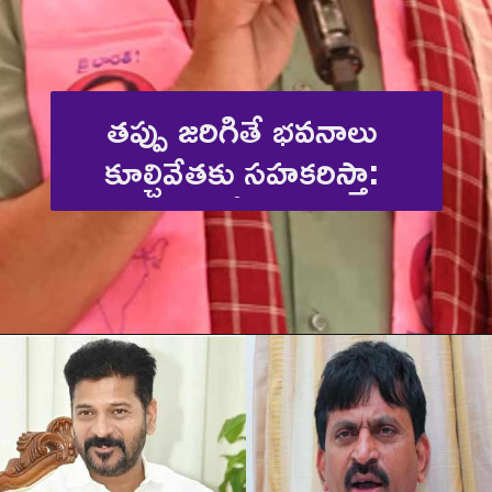
తప్పు జరిగితే భవనాలు 
కూల్చివేతకు సహకరిస్తా: 
కేటీఆర్ 