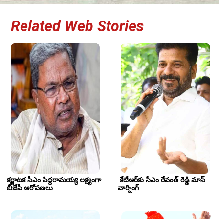
Related Web Stories
కర్ణాటక సీఎం సిద్దరామయ్య లక్ష్యంగా 
 కేటీఆర్‌కు సీఎం రేవంత్ రెడ్డి మాస్ 
బీజేపీ ఆరోపణలు
వార్నింగ్