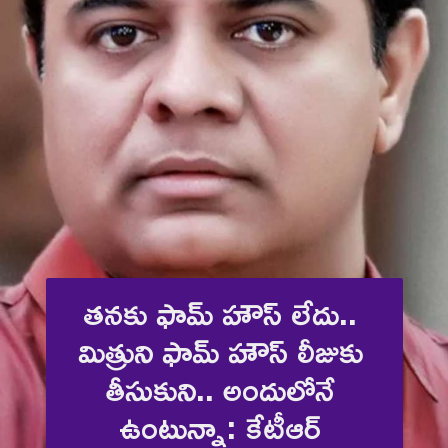
తనకు ఫామ్ హౌస్‌ లేదు.. 
మిత్రుని ఫామ్ హౌస్ లీజుకు 
తీసుకుని.. అందులోనే 
ఉంటున్నా: కేటీఆర్ 