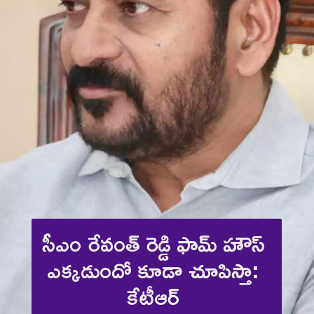
సీఎం రేవంత్ రెడ్డి ఫామ్ హౌస్ 
ఎక్కడుందో కూడా చూపిస్తా: 
కేటీఆర్ 