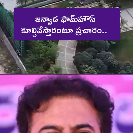
జన్వాడ ఫామ్‌హౌస్‌ 
కూల్చివేస్తారంటూ ప్రచారం..  