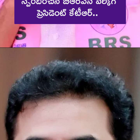
స్పందించిన బీఆర్‌ఎస్ వర్కిగ్ 
ప్రెసిడెంట్ కేటీఆర్..  