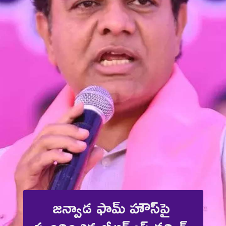
జన్వాడ ఫామ్ హౌస్‌పై 