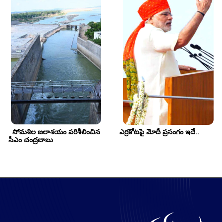
  సోమశిల జలాశయం పరిశీలించిన 
ఎర్రకోటపై మోదీ ప్రసంగం ఇదే..
సీఎం చంద్రబాబు