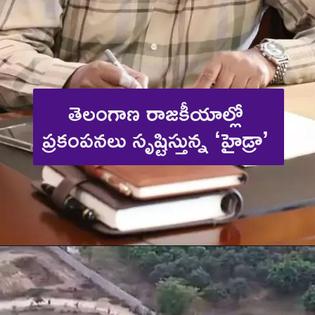
తెలంగాణ రాజకీయాల్లో 
ప్రకంపనలు సృష్టిస్తున్న ‘హైడ్రా’ 