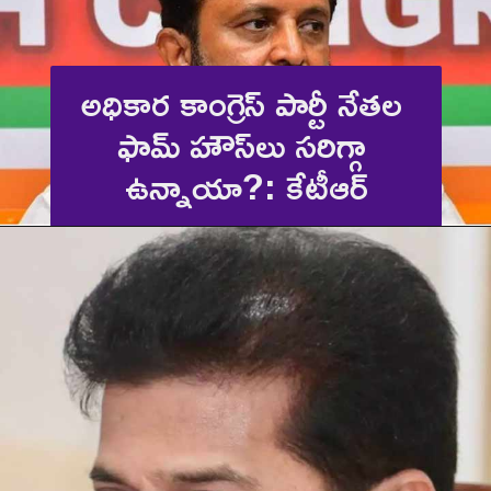
అధికార కాంగ్రెస్ పార్టీ నేతల 
ఫామ్ హౌస్‌లు సరిగ్గా 
ఉన్నాయా?: కేటీఆర్