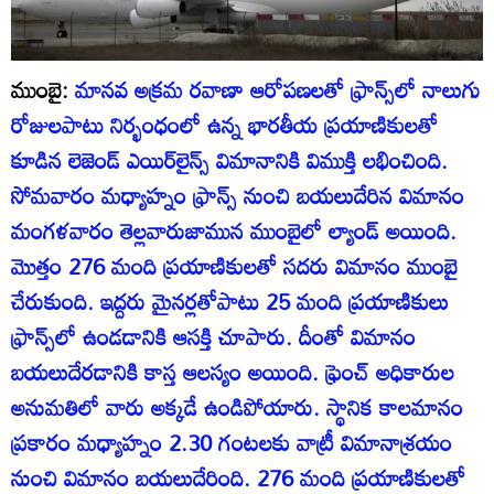
ముంబై:
మానవ అక్రమ రవాణా ఆరోపణలతో ఫ్రాన్స్‌లో నాలుగు
రోజులపాటు నిర్భంధంలో ఉన్న భారతీయ ప్రయాణికులతో
కూడిన లెజెండ్ ఎయిర్‌లైన్స్ విమానానికి విముక్తి లభించింది.
సోమవారం మధ్యాహ్నం ఫ్రాన్స్ నుంచి బయలుదేరిన విమానం
మంగళవారం తెల్లవారుజామున ముంబైలో ల్యాండ్ అయింది.
మొత్తం 276 మంది ప్రయాణికులతో సదరు విమానం ముంబై
చేరుకుంది. ఇద్దరు మైనర్లతోపాటు 25 మంది ప్రయాణికులు
ఫ్రాన్స్‌లో ఉండడానికి ఆసక్తి చూపారు. దీంతో విమానం
బయలుదేరడానికి కాస్త ఆలస్యం అయింది. ఫ్రెంచ్ అధికారుల
అనుమతిలో వారు అక్కడే ఉండిపోయారు. స్థానిక కాలమానం
ప్రకారం మధ్యాహ్నం 2.30 గంటలకు వాట్రీ విమానాశ్రయం
నుంచి విమానం బయలుదేరింది. 276 మంది ప్రయాణికులతో