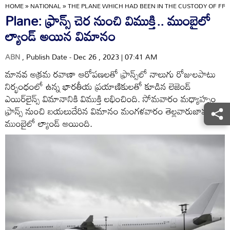
HOME
»
NATIONAL
»
THE PLANE WHICH HAD BEEN IN THE CUSTODY OF FR
Plane: ఫ్రాన్స్ చెర నుంచి విముక్తి.. ముంబైలో
ల్యాండ్ అయిన విమానం
ABN
, Publish Date - Dec 26 , 2023 | 07:41 AM
మానవ అక్రమ రవాణా ఆరోపణలతో ఫ్రాన్స్‌లో నాలుగు రోజులపాటు
నిర్భంధంలో ఉన్న భారతీయ ప్రయాణికులతో కూడిన లెజెండ్
ఎయిర్‌లైన్స్ విమానానికి విముక్తి లభించింది. సోమవారం మధ్యాహ్నం
ఫ్రాన్స్ నుంచి బయలుదేరిన విమానం మంగళవారం తెల్లవారుజామున
ముంబైలో ల్యాండ్ అయింది.