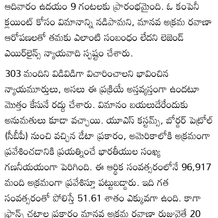
ఆదివారం ఉదయం 9 గంటలకు ప్రారంభమైంది. ఓ కంపెనీ
క్లయింట్ కోసం విమానాన్ని నడిపామని, మానవ అక్రమ రవాణా
ఆరోపణలతో తమకు ఎలాంటి సంబంధం లేదని లెజెండ్
ఎయిర్‌లైన్స్ న్యాయవాది స్పష్టం చేశారు.
303 మందిని విడివిడిగా విచారించాలని భావించిన
న్యాయమూర్తులు, అసలు ఈ ప్రక్రియే అస్తవ్యస్తంగా ఉందటూ
మొత్తం కేసునే రద్దు చేశారు. విమానం బయలుదేరేందుకు
అనుమతులు కూడా వచ్చాయి. యూఎస్ కస్టమ్స్, బోర్డర్ పెట్రోల్
(సీబీపీ) నుంచి వచ్చిన డేటా ప్రకారం, అమెరికాలోకి అక్రమంగా
ప్రవేశించడానికి ప్రయత్నించే భారతీయుల సంఖ్య
గణనీయయంగా పెరిగింది. ఈ ఆర్థిక సంవత్సరంలోనే 96,917
మంది అక్రమంగా ప్రవేశిస్తూ పట్టుబడ్డారు. ఇది గత
సంవత్సరంతో పోలిస్తే 51.61 శాతం ఎక్కువగా ఉంది. కాగా
ఫ్రాన్స్ చట్టాల ప్రకారం మానవ అక్రమ రవాణా రుజువైతే 20