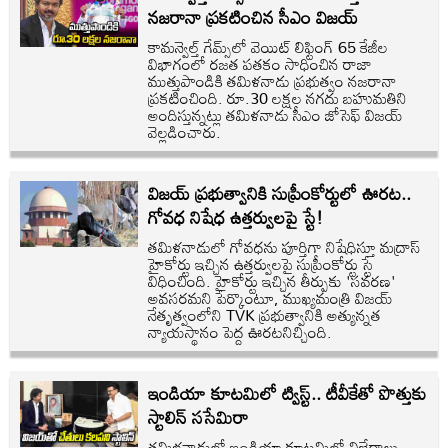
నజరానా ప్రకటించిన సీఎం విజయ్
కామన్వెల్త్ గేమ్స్‌లో వెయిట్ లిఫ్టింగ్ 65 కేజీల
విభాగంలో రజత పతకం సాధించిన రాజా
ముత్తుపాండికి తమిళనాడు ప్రభుత్వం నజరానా
ప్రకటించింది. రూ.30 లక్షల నగదు బహుమతిని
అందిస్తున్నట్లు తమిళనాడు సీఎం జోసెఫ్ విజయ్
వెల్లడించారు.
విజయ్ ప్రభుత్వానికి సుప్రీంకోర్టులో ఊరట..
గోవధ నిషేధ ఉత్తర్వులపై స్టే!
తమిళనాడులో గోవధను పూర్తిగా నిషేధిస్తూ మద్రాస్
హైకోర్టు ఇచ్చిన ఉత్తర్వులపై సుప్రీంకోర్టు స్టే
విధించింది. హైకోర్టు ఇచ్చిన తీర్పుకు 'సవరణ'
అవసరమని పేర్కొంటూ, ముఖ్యమంత్రి విజయ్
నేతృత్వంలోని TVK ప్రభుత్వానికి అత్యున్నత
న్యాయస్థానం పెద్ద ఊరటనిచ్చింది.
ఇండియా కూటమిలో ట్విస్ట్.. టీవీకేతో పొత్తుకు
స్టాలిన్ ససేమిరా
తమిళనాడులో ఇండియా కూటమిలో విభేదాలు