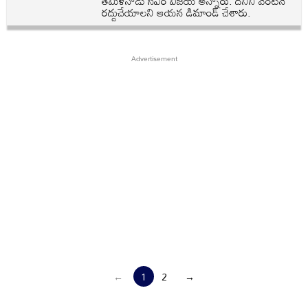
తమిళనాడు సీఎం విజయ్ అన్నారు. దీనిని వెంటనే
రద్దుచేయాలని ఆయన డిమాండ్ చేశారు.
←
1
2
→