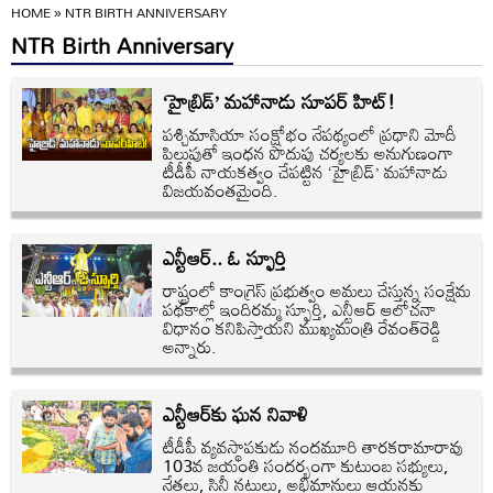
HOME
»
NTR BIRTH ANNIVERSARY
NTR Birth Anniversary
‘హైబ్రిడ్‌’ మహానాడు సూపర్‌ హిట్‌!
పశ్చిమాసియా సంక్షోభం నేపథ్యంలో ప్రధాని మోదీ
పిలుపుతో ఇంధన పొదుపు చర్యలకు అనుగుణంగా
టీడీపీ నాయకత్వం చేపట్టిన ‘హైబ్రిడ్‌’ మహానాడు
విజయవంతమైంది.
ఎన్టీఆర్‌.. ఓ స్ఫూర్తి
రాష్ట్రంలో కాంగ్రెస్‌ ప్రభుత్వం అమలు చేస్తున్న సంక్షేమ
పథకాల్లో ఇందిరమ్మ స్ఫూర్తి, ఎన్టీఆర్‌ ఆలోచనా
విధానం కనిపిస్తాయని ముఖ్యమంత్రి రేవంత్‌రెడ్డి
అన్నారు.
ఎన్టీఆర్‌కు ఘన నివాళి
టీడీపీ వ్యవస్థాపకుడు నందమూరి తారకరామారావు
103వ జయంతి సందర్భంగా కుటుంబ సభ్యులు,
నేతలు, సినీ నటులు, అభిమానులు ఆయనకు