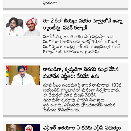
ఘనంగా ..
రూ.2 కిలో బియ్యం పథకం స్ఫూర్తితోనే అన్నా
క్యాంటీన్లు: పవన్ కల్యాణ్
మాజీ సీఎం, తెలుగుదేశం పార్టీ వ్యవస్థాపకుడు
నందమూరి తారక రామారావు 103వ జయంతి
సందర్భంగా ఆంధ్రప్రదేశ్ ఉప ముఖ్యమంత్రి పవన్
కల్యాణ్ ఘన నివాళులు అర్పించారు.
రాముడిగా, కృష్ణుడిగా చెరగని ముద్ర వేసిన
మహానేత ఎన్టీఆర్: దేవినేని ఉమ
మాజీ సీఎం నందమూరి తారక రామారావు 103వ
జయంతిని గొల్లపూడిలో ఘనంగా నిర్వహించారు.
ఈ వేడుకలో మాజీ మంత్రి దేవినేని
ఉమామహేశ్వరరావు పాల్గొని నివాళులు
అర్పించారు. ఎన్టీఆర్‌కు పూలమాలవేసి ఆయన
సేవలను కొనియాడారు.
ఎన్టీఆర్ ఆశయాల సాధనకు ఎన్డీఏ ప్రభుత్వం