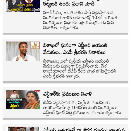
కట్టుబడి ఉంది: ప్రధాని మోదీ
మాజీ సీఎం, తెలుగుదేశం పార్టీ వ్యవస్థాపకుడు
నందమూరి తారక రామారావు 103వ జయంతి
సందర్భంగా ప్రధానమంత్రి నరేంద్రమోదీ ఘన
నివాళులు అర్పించారు.
విశాఖలో ఘనంగా ఎన్టీఆర్ జయంతి
వేడుకలు.. ఎంపీ శ్రీభరత్ నివాళులు
విశాఖపట్నంలో స్వర్గీయ ఎన్టీఆర్ జయంతి
వేడుకలను ఘనంగా నిర్వహించారు. దేశ
రాజకీయాలలో టీడీపీ కీలక పాత్ర పోషిస్తోందని
ఎంపీ శ్రీభరత్ అన్నారు.
ఎన్టీఆర్‌కు ప్రముఖుల నివాళి
టీడీపీ వ్యవస్థాపకుడు, స్వర్గీయ నందమూరి
తారకరామారావు 103వ జయంతి సందర్భంగా
ఎన్టీఆర్ ఘాట్ వద్ద ప్రముఖులు నివాళులర్పించారు.
ఎన్టీఆర్ ఆశయాలే నా జీవన మార్గం: బాలకృష్ణ