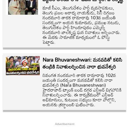
మాజీ సీఎం, తెలుగుదేశం పార్టీ వ్యవస్థాపకులు,
తెలుగు ప్రజల ఆరాధ్య నాయకుడు, సినీ దిగ్గజం
నందమూరి తారక రామారావు 103వ జయంతి
సందర్భంగా ఆయన కుమారుడు, ప్రముఖ నటుడు,
తెలుగుదేశం పార్టీ హిందూపురం ఎమ్మెల్యే
నందమూరి బాలకృష్ణ ఘన నివాళులు అర్పించారు.
ఈ మేరకు సామాజిక మాధ్యమంలో ఓ పోస్టు
పెట్టారు.
Nara Bhuvaneshwari: మనవడితో కలిసి
తండ్రికి నివాళులర్పించిన నారా భువనేశ్వరి
దివంగత నందమూరి తారక రామారావు 102వ
జయంతి సందర్భంగా మనవడితో కలిసి నారా
భువనేశ్వరి (Nara Bhuvaneshwari)
హైదరాబాద్ ట్యాంక్ బండ్ దగ్గర ఎన్టీఆర్ విగ్రహానికి
నివాళులర్పించారు. ఈ కార్యక్రమంలో ఎన్టీఆర్
అభిమానులు, కుటుంబ సభ్యులు కూడా పాల్గొని,
ఆయనకు శ్రద్ధాంజలి ఘటించారు.