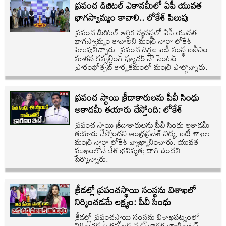
ప్రపంచ డిజిటల్ ఎకానమీలో ఏపీ యువత
భాగస్వామ్యం కావాలి.. లోకేశ్ పిలుపు
ప్రపంచ డిజిటల్ ఆర్థిక వ్యవస్థలో ఏపీ యువత
భాగస్వామ్యం కావాలని మంత్రి నారా లోకేశ్
పిలుపునిచ్చారు. ప్రపంచ దిగ్గజ ఐటీ సంస్థ ఐబీఎం..
నూతన కన్సల్టింగ్ ఫ్యూచర్ నౌ సెంటర్
ప్రారంభోత్సవ కార్యక్రమంలో మంత్రి పాల్గొన్నారు.
ప్రపంచ స్థాయి క్రీడాకారులను పీవీ సింధు
అకాడమీ తయారు చేస్తోంది: లోకేశ్
ప్రపంచ స్థాయి క్రీడాకారులను పీవీ సింధు అకాడమీ
తయారు చేస్తోందని ఆంధ్రప్రదేశ్ విద్య, ఐటీ శాఖల
మంత్రి నారా లోకేశ్ వ్యాఖ్యానించారు. యువత
ముఖంలోనే దేశ భవిష్యత్తు దాగి ఉందని
పేర్కొన్నారు.
క్రీడల్లో ప్రపంచస్థాయి సంస్థను విశాఖలో
నిర్మించడమే లక్ష్యం: పీవీ సింధు
క్రీడల్లో ప్రపంచస్థాయి సంస్థను విశాఖపట్నంలో
నిర్మించడమే తన లక్ష్యమని భారత బ్యాడ్మింటన్