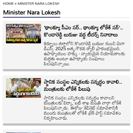
HOME
»
MINISTER NARA LOKESH
Minister Nara Lokesh
‘థాంక్యూ సీఎం సర్.. థాంక్యూ లోకేశ్ సర్’..
కొండారెడ్డి బురుజు వద్ద టీచర్స్ నినాదాలు
కర్నూలు జిల్లాలోని కొండారెడ్డి బురుజు నుంచి మెగా
డీఎస్సీ 2025 ఆత్మ గౌరవ ర్యాలీ ప్రారంభమైంది.
ఉపాధ్యాయుల హక్కు - న్యాయమైన నియామకాలకు
మద్దతు అంటూ ఉపాధ్యాయ సంఘాలు
పిలుపునిచ్చాయి.
స్థానిక సంస్థల ఎన్నికలకు సన్నద్ధం కావాలి..
మంత్రులకు లోకేశ్ పిలుపు
స్థానిక సంస్థల ఎన్నికలకు సన్నద్ధం కావాలని
మంత్రులకు విద్యా, ఐటీ శాఖ మంత్రి నారా లోకేశ్
పిలుపునిచ్చారు. ఈరోజు కేబినెట్ సమావేశానికి
ముందు మంత్రులతో లోకేశ్ బ్రేక్ ఫాస్ట్ సమావేశం
నిర్వహించారు.