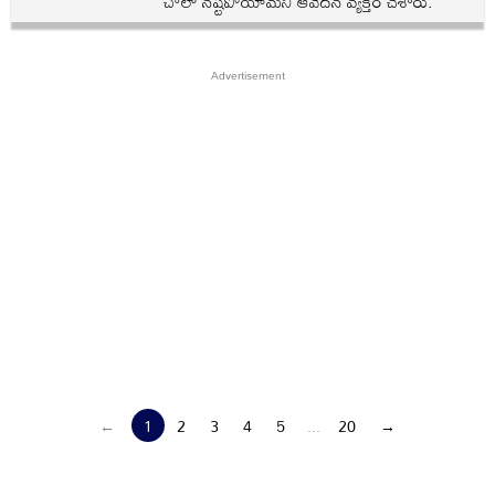
చాలా నష్టపోయామని ఆవేదన వ్యక్తం చేశారు.
←
1
2
3
4
5
...
20
→