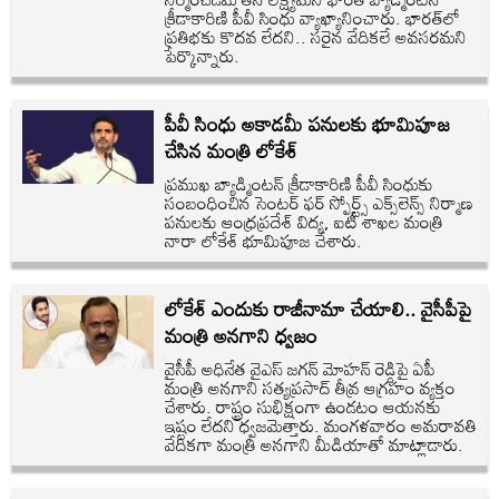
క్రీడాకారిణి పీవీ సింధు వ్యాఖ్యానించారు. భారత్‌లో
ప్రతిభకు కొదవ లేదని.. సరైన వేదికలే అవసరమని
పేర్కొన్నారు.
పీవీ సింధు అకాడమీ పనులకు భూమిపూజ
చేసిన మంత్రి లోకేశ్
ప్రముఖ బ్యాడ్మింటన్ క్రీడాకారిణి పీవీ సింధుకు
సంబంధించిన సెంటర్ ఫర్ స్పోర్ట్స్ ఎక్స్‌లెన్స్ నిర్మాణ
పనులకు ఆంధ్రప్రదేశ్ విద్య, ఐటీ శాఖల మంత్రి
నారా లోకేశ్ భూమిపూజ చేశారు.
లోకేశ్ ఎందుకు రాజీనామా చేయాలి.. వైసీపీపై
మంత్రి అనగాని ధ్వజం
వైసీపీ అధినేత వైఎస్ జగన్ మోహన్ రెడ్డిపై ఏపీ
మంత్రి అనగాని సత్యప్రసాద్ తీవ్ర ఆగ్రహం వ్యక్తం
చేశారు. రాష్ట్రం సుభిక్షంగా ఉండటం ఆయనకు
ఇష్టం లేదని ధ్వజమెత్తారు. మంగళవారం అమరావతి
వేదికగా మంత్రి అనగాని మీడియాతో మాట్లాడారు.