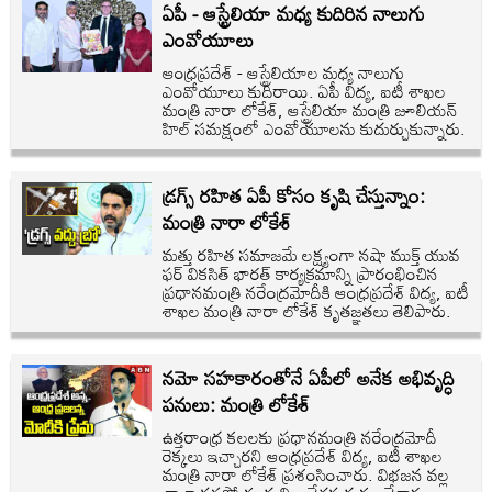
ఏపీ - ఆస్ట్రేలియా మధ్య కుదిరిన నాలుగు
ఎంవోయూలు
ఆంధ్రప్రదేశ్ - ఆస్ట్రేలియాల మధ్య నాలుగు
ఎంవోయూలు కుదిరాయి. ఏపీ విద్య, ఐటీ శాఖల
మంత్రి నారా లోకేశ్, ఆస్ట్రేలియా మంత్రి జూలియన్
హిల్ సమక్షంలో ఎంవోయూలను కుదుర్చుకున్నారు.
డ్రగ్స్ ర‌హిత ఏపీ కోసం కృషి చేస్తున్నాం:
మంత్రి నారా లోకేశ్
మత్తు రహిత సమాజమే లక్ష్యంగా నషా ముక్త్ యువ
ఫర్ వికసిత్ భారత్ కార్యక్రమాన్ని ప్రారంభించిన
ప్రధానమంత్రి నరేంద్రమోదీకి ఆంధ్రప్రదేశ్ విద్య, ఐటీ
శాఖల మంత్రి నారా లోకేశ్ కృత‌జ్ఞత‌లు తెలిపారు.
నమో సహకారంతోనే ఏపీలో అనేక అభివృద్ధి
పనులు: మంత్రి లోకేశ్
ఉత్తరాంధ్ర కలలకు ప్రధానమంత్రి నరేంద్రమోదీ
రెక్కలు ఇచ్చారని ఆంధ్రప్రదేశ్ విద్య, ఐటీ శాఖల
మంత్రి నారా లోకేశ్ ప్రశంసించారు. విభజన వల్ల