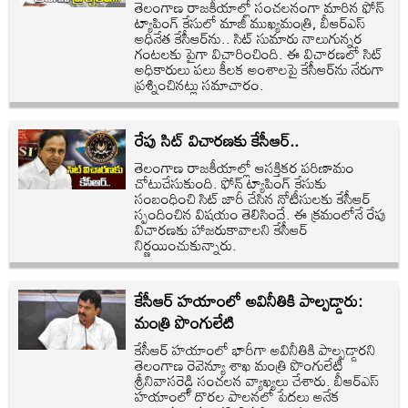
తెలంగాణ రాజకీయాల్లో సంచలనంగా మారిన ఫోన్
ట్యాపింగ్ కేసులో మాజీ ముఖ్యమంత్రి, బీఆర్ఎస్
అధినేత కేసీఆర్‌ను.. సిట్ సుమారు నాలుగున్నర
గంటలకు పైగా విచారించింది. ఈ విచారణలో సిట్
అధికారులు పలు కీలక అంశాలపై కేసీఆర్‌ను నేరుగా
ప్రశ్నించినట్లు సమాచారం.
రేపు సిట్ విచారణకు కేసీఆర్..
తెలంగాణ రాజకీయాల్లో ఆసక్తికర పరిణామం
చోటుచేసుకుంది. ఫోన్ ట్యాపింగ్ కేసుకు
సంబంధించి సిట్ జారీ చేసిన నోటీసులకు కేసీఆర్
స్పందించిన విషయం తెలిసిందే. ఈ క్రమంలోనే రేపు
విచారణకు హాజరుకావాలని కేసీఆర్
నిర్ణయించుకున్నారు.
కేసీఆర్ హయాంలో అవినీతికి పాల్పడ్డారు:
మంత్రి పొంగులేటి
కేసీఆర్ హయాంలో భారీగా అవినీతికి పాల్పడ్డారని
తెలంగాణ రెవెన్యూ శాఖ మంత్రి పొంగులేటి
శ్రీనివాసరెడ్డి సంచలన వ్యాఖ్యలు చేశారు. బీఆర్ఎస్
హయాంలో దొరల పాలనలో పేదలు అనేక