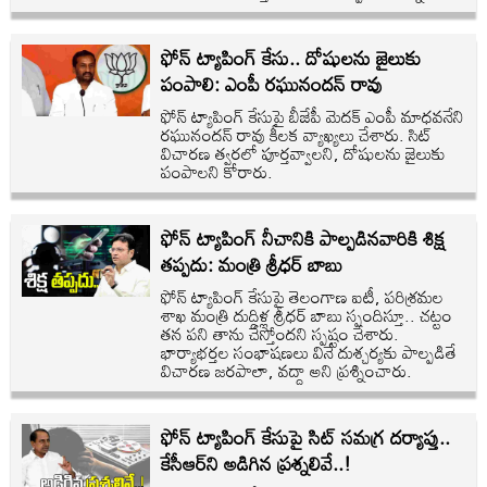
ఫోన్ ట్యాపింగ్ కేసు.. దోషులను జైలుకు
పంపాలి: ఎంపీ రఘునందన్ రావు
ఫోన్ ట్యాపింగ్ కేసుపై బీజేపీ మెదక్ ఎంపీ మాధవనేని
రఘునందన్ రావు కీలక వ్యాఖ్యలు చేశారు. సిట్
విచారణ త్వరలో పూర్తవ్వాలని, దోషులను జైలుకు
పంపాలని కోరారు.
ఫోన్ ట్యాపింగ్ నీచానికి పాల్పడినవారికి శిక్ష
తప్పదు: మంత్రి శ్రీధర్ బాబు
ఫోన్ ట్యాపింగ్ కేసుపై తెలంగాణ ఐటీ, పరిశ్రమల
శాఖ మంత్రి దుద్దిళ్ల శ్రీధర్ బాబు స్పందిస్తూ.. చట్టం
తన పని తాను చేస్తోందని స్పష్టం చేశారు.
భార్యాభర్తల సంభాషణలు వినే దుశ్చర్యకు పాల్పడితే
విచారణ జరపాలా, వద్దా అని ప్రశ్నించారు.
ఫోన్ ట్యాపింగ్ కేసుపై సిట్ సమగ్ర దర్యాప్తు..
కేసీఆర్‌ని అడిగిన ప్రశ్నలివే..!