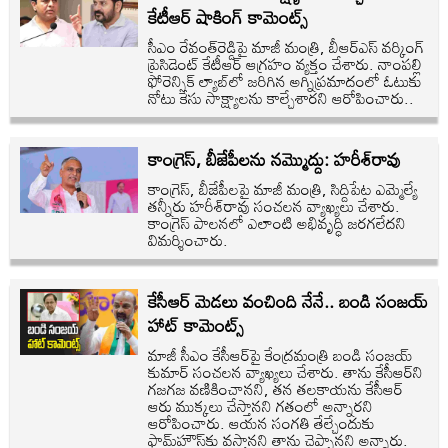
కేటీఆర్ షాకింగ్ కామెంట్స్
సీఎం రేవంత్‌రెడ్డిపై మాజీ మంత్రి, బీఆర్ఎస్ వర్కింగ్
ప్రెసిడెంట్ కేటీఆర్ ఆగ్రహం వ్యక్తం చేశారు. నాంపల్లి
ఫోరెన్సిక్ ల్యాబ్‌లో జరిగిన అగ్నిప్రమాదంలో ఓటుకు
నోటు కేసు సాక్ష్యాలను కాల్చేశారని ఆరోపించారు..
కాంగ్రెస్, బీజేపీలను నమ్మొద్దు: హరీశ్‌రావు
కాంగ్రెస్, బీజేపీలపై మాజీ మంత్రి, సిద్దిపేట ఎమ్మెల్యే
తన్నీరు హరీశ్‌రావు సంచలన వ్యాఖ్యలు చేశారు.
కాంగ్రెస్ పాలనలో ఎలాంటి అభివృద్ధి జరగలేదని
విమర్శించారు.
కేసీఆర్ మెడలు వంచింది నేనే.. బండి సంజయ్
హాట్ కామెంట్స్
మాజీ సీఎం కేసీఆర్‌పై కేంద్రమంత్రి బండి సంజయ్
కుమార్ సంచలన వ్యాఖ్యలు చేశారు. తాను కేసీఆర్‌ని
గజగజ వణికించానని, తన తలకాయను కేసీఆర్
ఆరు ముక్కలు చేస్తానని గతంలో అన్నారని
ఆరోపించారు. ఆయన సంగతి తేల్చేందుకు
ఫామ్‌హౌస్‌కు వస్తానని తాను చెప్పానని అన్నారు.