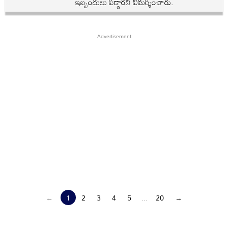
ఇబ్బందులు పడ్డారని విమర్శించారు.
←
1
2
3
4
5
...
20
→