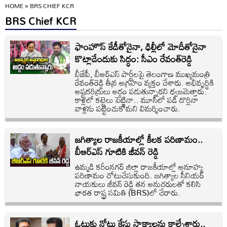
HOME
»
BRS CHIEF KCR
BRS Chief KCR
ఫాంహౌస్‌ కేడీతోనైనా, ఢిల్లీలో మోదీతోనైనా
కొట్లాడేందుకు సిద్ధం: సీఎం రేవంత్‌‌రెడ్డి
బీజేపీ, బీఆర్ఎస్ పార్టీలపై తెలంగాణ ముఖ్యమంత్రి
రేవంత్‌‌రెడ్డి తీవ్ర ఆగ్రహం వ్యక్తం చేశారు. అభివృద్ధికి
అష్టదరిద్రులు అడ్డం పడుతున్నారని ధ్వజమెత్తారు.
కాళ్లలో కట్టెలు పెట్టినా.. మూసీలో పడి దొర్లినా
వాళ్లను పట్టించుకోమని విమర్శించారు.
జగిత్యాల రాజకీయాల్లో కీలక పరిణామం..
బీఆర్ఎస్ గూటికి జీవన్ రెడ్డి
ఉమ్మడి కరీంనగర్ జిల్లా రాజకీయాల్లో అనూహ్య
పరిణామం చోటుచేసుకుంది. జగిత్యాల సీనియర్
నాయకులు జీవన్ రెడ్డి తన అనుచరులతో కలిసి
భారత రాష్ట్ర సమితి (BRS)లో చేరారు.
ఓటుకు నోటు కేసు సాక్ష్యాలను కాల్చేశారు..