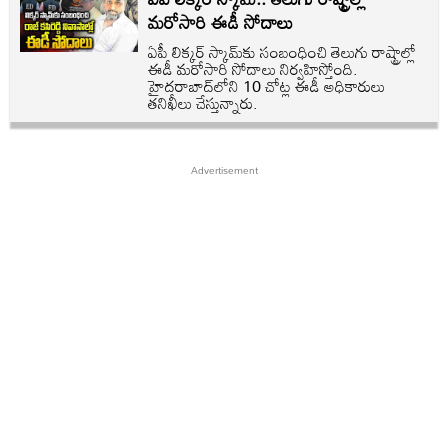
మరోసారి ఈడీ సోదాలు
ఏపీ లిక్కర్ స్కామ్‌‌కు సంబంధించి తెలుగు రాష్ట్రాల్లో
ఈడీ మరోసారి సోదాలు నిర్వహిస్తోంది.
హైదరాబాద్‌లోని 10 చోట్ల ఈడీ అధికారులు
తనిఖీలు చేస్తున్నారు.