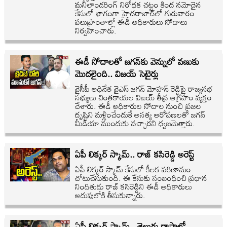
మనీలాండరింగ్ నిరోధక చట్టం కింద నమోదైన
కేసులో భాగంగా హైదరాబాద్‌లో గురువారం
పలుప్రాంతాల్లో ఈడీ అధికారులు సోదాలు
నిర్వహించారు.
ఈడీ సోదాలతో జగన్‌కు వెన్నులో వణుకు
మొదలైంది.. విజయ్ సెటైర్లు
వైసీపీ అధినేత వైఎస్ జగన్ మోహన్ రెడ్డిపై రాజ్యసభ
సభ్యులు చింతకాయల విజయ్ తీవ్ర ఆగ్రహం వ్యక్తం
చేశారు. ఈడీ అధికారుల సోదాల నుంచి ప్రజల
దృష్టిని మళ్లించేందుకే అసత్య ఆరోపణలతో జగన్
మీడియా ముందుకు వచ్చారని ధ్వజమెత్తారు.
ఏపీ లిక్కర్ స్కామ్.. రాజ్‌ కసిరెడ్డి అరెస్ట్
ఏపీ లిక్కర్ స్కామ్ కేసులో కీలక పరిణామం
చోటుచేసుకుంది. ఈ కేసుకు సంబంధించి ప్రధాన
నిందితుడు రాజ్ కసిరెడ్డిని ఈడీ అధికారులు
అదుపులోకి తీసుకున్నారు.
ఏపీ లిక్కర్ స్కామ్.. తెలుగు రాష్ట్రాల్లో