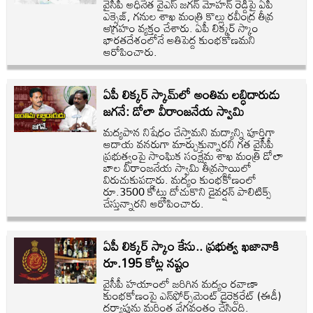
వైసీపీ అధినేత వైఎస్ జగన్ మోహన్ రెడ్డిపై ఏపీ
ఎక్సైజ్, గనుల శాఖ మంత్రి కొల్లు రవీంద్ర తీవ్ర
ఆగ్రహం వ్యక్తం చేశారు. ఏపీ లిక్కర్ స్కాం
భారతదేశంలోనే అతిపెద్ద కుంభకోణమని
ఆరోపించారు.
ఏపీ లిక్కర్ స్కామ్‌లో అంతిమ లబ్ధిదారుడు
జగనే: డోలా వీరాంజనేయ స్వామి
మద్యపాన నిషేధం చేస్తామని మద్యాన్ని పూర్తిగా
ఆదాయ వనరుగా మార్చుకున్నారని గత వైసీపీ
ప్రభుత్వంపై సాంఘిక సంక్షేమ శాఖ మంత్రి డోలా
బాల వీరాంజనేయ స్వామి తీవ్రస్థాయిలో
విరుచుకుపడ్డారు. మద్యం కుంభకోణంలో
రూ.3500 కోట్లు దోచుకొని డైవర్షన్ పాలిటిక్స్
చేస్తున్నారని ఆరోపించారు.
ఏపీ లిక్కర్ స్కాం కేసు.. ప్రభుత్వ ఖజానాకి
రూ.195 కోట్ల నష్టం
వైసీపీ హయాంలో జరిగిన మద్యం రవాణా
కుంభకోణంపై ఎన్‌ఫోర్స్‌మెంట్ డైరెక్టరేట్ (ఈడీ)
దర్యాప్తును మరింత వేగవంతం చేసింది.