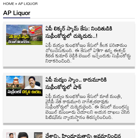
HOME
»
AP LIQUOR
AP Liquor
ఏపీ లిక్కర్ స్కామ్ కేసు: నిందితుడికి
సుప్రీంకోర్టులో చుక్కెదురు..!
ఏపీ మద్యం కుంభకోణం కేసులో కీలక పరిణామం
చోటుచేసుకుంది. ఈ కేసులో ఏ9గా ఉన్న ఈశ్వర్
కిరణ్ కుమార్ రెడ్డికి బెయిల్ ఇచ్చేందుకు సుప్రీంకోర్టు
నిరాకరించింది.
ఏపీ మద్యం స్కాం.. కారుమూరికి
సుప్రీంకోర్టులో షాక్
ఏపీ మద్యం కుంభకోణం కేసులో మాజీ మంత్రి,
వైసీపీ నేత కారుమూరి నాగేశ్వరరావుకు
సుప్రీంకోర్టులో చుక్కెదురైంది. ఈ కేసులో ముందస్తు
బెయిల్‌ మంజూరు చేయాలని ఆయన దాఖలు చేసిన
పిటిషన్‌ను న్యాయస్థానం తిరస్కరించింది.
దేశాన్ని, హిందూమతాన్ని అవమానించిన