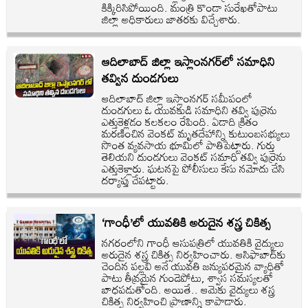
కిక్కిరిసిపోయింది. మంత్రి కొండా సురేఖతోపాటు
జిల్లా అధికారులు జాతరకు విచ్చేశారు.
ఆదిలాబాద్ జిల్లా ఇస్లాంనగర్‌లో సమాధిని
తవ్విన దుండగులు
ఆదిలాబాద్ జిల్లా ఇస్లాంనగర్ సమీపంలో
దుండగులు ఓ యువకుడి సమాధిని తవ్వి పుర్రెను
ఎత్తుకెళ్లడం కలకలం రేపింది. ఏడాది క్రితం
మరణించిన వెంకట్ మృతదేహాన్ని కుటుంబసభ్యులు
సొంత వ్యవసాయ భూమిలో పాతిపెట్టారు. గుర్తు
తెలియని దుండగులు వెంకట్ సమాధి తవ్వి పుర్రెను
ఎత్తుకెళ్లారు. ఘటనపై పోలీసులు కేసు నమోదు చేసి
దర్యాప్తు చేపట్టారు.
‘గాంధీ’లో యువతికి అరుదైన శస్త్ర చికిత్స
నగరంలోని గాంధీ ఆసుపత్రిలో యువతికి వైద్యులు
అరుదైన శస్త్ర చికిత్స నిర్వహించారు. ఆసిఫాబాద్‌కు
చెందిన పల్లవి అనే యువతి జన్యుపరమైన వ్యాధితో
పాటు తీవ్రమైన గుండెపోటు, శ్వాస సమస్యలతో
బాధపడుతోంది. అయితే.. ఆమెకు వైద్యులు శస్త్ర
చికిత్స నిర్వహించి ప్రాణాన్ని కాపాడారు.