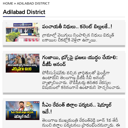
HOME
»
ADILABAD DISTRICT
Adilabad District
పంచాయతీ నిధులు.. కరెంట్ బిల్లులకే..!
గ్రామాల్లో వెలుగులు నింపాల్సిన నిధులు విద్యుత్‌
బకాయిల చీకట్లోకి వెళ్లేలా ఉన్నాయి.
గంజాయి, డ్రగ్స్‌పై ప్రజలు యుద్ధం చేయాలి:
డీజీపీ ఆనంద్
పోలీసుస్టేషన్‌కు వచ్చిన బాధితులతో ఫ్రెండ్లీగా
ఉంటామని తెలంగాణ డీజీపీ సీవీ ఆనంద్
వ్యాఖ్యానించారు. రౌడీషీటర్లు తదితర నేరస్తుల
విషయంలో కఠినంగానే ఉంటామని హెచ్చరించారు.
సీఎం రేవంత్ జిల్లాల పర్యటన.. షెడ్యూల్
ఇదే.!
తెలంగాణ ముఖ్యమంత్రి రేవంత్‌రెడ్డి జూన్ 1వ తేదీ
నుంచి జిల్లాల పర్యటనలు ప్రారంభించనున్నారు. ఈ