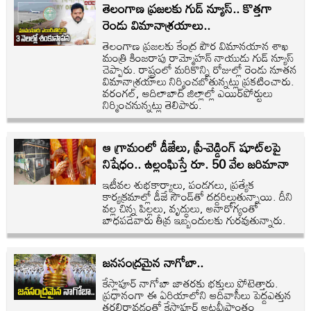
తెలంగాణ ప్రజలకు గుడ్ న్యూస్.. కొత్తగా
రెండు విమానాశ్రయాలు..
తెలంగాణ ప్రజలకు కేంద్ర పౌర విమానయాన శాఖ
మంత్రి కింజరాపు రామ్మోహన్ నాయుడు గుడ్ న్యూస్
చెప్పారు. రాష్ట్రంలో మరికొన్ని రోజుల్లో రెండు నూతన
విమానాశ్రయాలు నిర్మించబోతున్నట్లు ప్రకటించారు.
వరంగల్, ఆదిలాబాద్ జిల్లాల్లో ఎయిర్‌పోర్టులు
నిర్మించనున్నట్లు తెలిపారు.
ఆ గ్రామంలో డీజేలు, ప్రీ-వెడ్డింగ్ షూట్‌లపై
నిషేధం.. ఉల్లంఘిస్తే రూ. 50 వేల జరిమానా
ఇటీవల శుభకార్యాలు, పండగలు, ప్రత్యేక
కార్యక్రమాల్లో డీజే సౌండ్‌తో దద్దరిల్లుతున్నాయి. దీని
వల్ల చిన్న పిల్లలు, వృద్ధులు, అనారోగ్యంతో
బాధపడేవారు తీవ్ర ఇబ్బందులకు గురవుతున్నారు.
జనసంద్రమైన నాగోబా..
కేస్లాపూర్‌ నాగోబా జాతరకు భక్తులు పోటెత్తారు.
ప్రధానంగా ఈ ఏరియాలోని ఆదివాసీలు పెద్దఎత్తున
తరలిరావడంతో కేస్లాపూర్ అటవీప్రాంతం