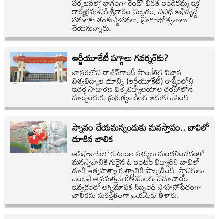
పర్యటనల్లో భాగంగా రెండో విడత ఇందిరమ్మ ఇళ్ల
కార్యక్రమానికి శ్రీకారం చుట్టడం, వివిధ అభివృద్ధి
పనులకు శంకుస్థాపనలు, ప్రారంభోత్సవాలు
చేయనున్నారు.
ఆర్జీయూకేటీ పగ్గాలు గవర్నర్‌కు?
బాసరలోని రాజీవ్‌గాంధీ సాంకేతిక విజ్ఞాన
విశ్వవిద్యాల యాన్ని (ఆర్జీయూకేటీ) రాష్ట్రంలోని
ఇతర సాధారణ విశ్వవిద్యాలయాల తరహాలోనే
మార్చేందుకు ప్రభుత్వం కీలక అడుగు వేసింది.
స్నానం చేయమన్నందుకు మనస్తాపం.. బావిలో
దూకిన బాలిక
ఆసిఫాబాద్‌లో కుటుంబ సభ్యులు మందలించడంతో
మనస్తాపానికి గురైన ఓ ఇంటర్ విద్యార్థిని బావిలో
దూకి ఆత్మహత్యాయత్నానికి పాల్పడింది. స్థానికులు
వెంటనే అప్రమత్తమై పోలీసులకు సమాచారం
ఇవ్వడంతో అగ్నిమాపక సిబ్బంది సాహసోపేతంగా
బాలికను సురక్షితంగా బయటకు తీశారు.