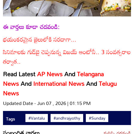
ఈ వార్తలు కూడా చదవండి:
భయంకరమైన జైలులోకి సరదాగా...
సినిమాలకు గుడ్‌బై చెప్పనున్న విజయ్ ఆంటోనీ.. 3 సంవత్సరాల
తర్వాత..
Read Latest
AP News
And
Telangana
News
And
International News
And
Telugu
News
Updated Date - Jun 07 , 2026 | 01:15 PM
#Vantalu
#andhrajyothy
#Sunday
Tags
సంబంధిత వార్తలు
మరిన్ని చదవండి