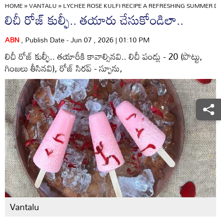
HOME
»
VANTALU
»
LYCHEE ROSE KULFI RECIPE A REFRESHING SUMMER 
లిచీ రోజ్‌ కుల్ఫీ.. తయారు చేసుకోండిలా..
ABN
, Publish Date - Jun 07 , 2026 | 01:10 PM
లిచీ రోజ్‌ కుల్ఫీ.. తయారీకి కావాల్సినవి.. లిచీ పండ్లు - 20 (పొట్టు,
గింజలు తీసినవి), రోజ్‌ సిరప్‌ - స్పూను,
Vantalu