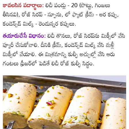
కావలసిన పదార్థాలు:
లిచీ పండ్లు - 20 (పొట్టు, గింజలు
తీసినవి), రోజ్‌ సిరప్‌ - స్పూను, లో ఫ్యాట్‌ క్రీమ్‌ - అర కప్పు,
కండెన్స్‌డ్‌ మిల్క్‌ - రెండున్నర కప్పులు.
తయారుచేసే విధానం:
లిచీ తొనలు, రోజ్‌ సిరప్‌ను మిక్సీలో వేసి
ప్యూరీ చేసుకోవాలి. దీనికి క్రీమ్‌, కండెన్స్‌డ్‌ మిల్క్‌ వేసి మళ్లీ
మిక్సీలో వేయాలి. ఈ మిశ్రమాన్ని కుల్ఫీ అచ్చుల్లో వేసి ఆరు
గంటలు ఫ్రీజర్‌లో పెడితే లిచీ రోజ్‌ కుల్ఫీ సిద్ధం.