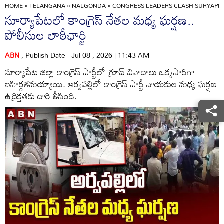
HOME
»
TELANGANA
»
NALGONDA
»
CONGRESS LEADERS CLASH SURYAPET
సూర్యాపేటలో కాంగ్రెస్ నేతల మధ్య ఘర్షణ..
పోలీసుల లాఠీఛార్జి
ABN
, Publish Date - Jul 08 , 2026 | 11:43 AM
సూర్యాపేట జిల్లా కాంగ్రెస్ పార్టీలో గ్రూప్ వివాదాలు ఒక్కసారిగా
బహిర్గతమయ్యాయి. అర్వపల్లిలో కాంగ్రెస్ పార్టీ నాయకుల మధ్య ఘర్షణ
ఉద్రిక్తతకు దారి తీసింది.