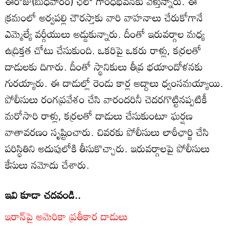
ఈరోజు(బుధవారం) ఛలో గాంధీభవన్‌కు వెళ్తున్నారు. ఈ
క్రమంలో అర్వపల్లి చౌరస్తాకు వారి వాహనాలు చేరుకోగానే
ఎమ్మెల్యే వర్గీయులు అడ్డుకున్నారు. దీంతో ఇరువర్గాల మధ్య
ఉద్రిక్తత చోటు చేసుకుంది. ఒకరిపై ఒకరు రాళ్లు, కర్రలతో
దాడులకు దిగారు. దీంతో స్థానికులు తీవ్ర భయాందోళనకు
గురయ్యారు. ఈ దాడుల్లో రెండు కార్ల అద్దాలు ధ్వంసమయ్యాయి.
పోలీసులు రంగప్రవేశం చేసి వారందరినీ చెదరగొట్టినప్పటికీ
మరోసారి రాళ్లు, కర్రలతో దాడులు చేసుకుంటూ ఘర్షణ
వాతావరణం సృష్టించారు. చివరకు పోలీసులు లాఠీఛార్జి చేసి
పరిస్థితిని అదుపులోకి తీసుకొచ్చారు. ఇరువర్గాలపై పోలీసులు
కేసులు నమోదు చేశారు.
ఇవి కూడా చదవండి..
ఇరాన్‌పై అమెరికా ప్రతీకార దాడులు