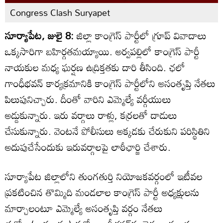
Congress Clash Suryapet
సూర్యాపేట, జులై 8:
జిల్లా కాంగ్రెస్ పార్టీలో గ్రూప్ వివాదాలు
ఒక్కసారిగా బహిర్గతమయ్యాయి. అర్వపల్లిలో కాంగ్రెస్ పార్టీ
నాయకుల మధ్య ఘర్షణ ఉద్రిక్తతకు దారి తీసింది. ఛలో
గాంధీభవన్‌ కార్యక్రమానికి కాంగ్రెస్ పార్టీలోని అసంతృప్తి నేతలు
పిలుపునిచ్చారు. దీంతో వారిని ఎమ్మెల్యే వర్గీయులు
అడ్డుకున్నారు. ఇరు వర్గాలు రాళ్లు, కర్రలతో దాడులు
చేసుకున్నారు. వెంటనే పోలీసులు అక్కడకు చేరుకుని పరిస్థితిని
అదుపుచేసేందుకు ఇరువర్గాలపై లాఠీఛార్జి చేశారు.
సూర్యాపేట జిల్లాలోని తుంగతుర్తి నియోజకవర్గంలో ఇటీవల
ప్రకటించిన తొమ్మిది మండలాల కాంగ్రెస్ పార్టీ అధ్యక్షులను
మార్చాలంటూ ఎమ్మెల్యే అసంతృప్తి వర్గం నేతలు