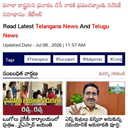
దివాలా రాష్ట్రమని ప్రచారం చేసే వారికి ప్రపంచబ్యాంకు నివేదికే
సమాధానం: కేటీఆర్
Read Latest
Telangana News
And
Telugu
News
Updated Date - Jul 08 , 2026 | 11:57 AM
#Telangana
#Suryapet
#Nalgonda
#Congres
Tags
సంబంధిత వార్తలు
మరిన్ని చదవండి
ఒంగోలు వైసీపీ కార్యాలయంలో
ఎన్ని కుట్రలు పన్నినా అనుకున్న
ఘర్షణ.. వైఎస్సార్ జయంతి
సమయానికే అమరావతి పూర్తి: