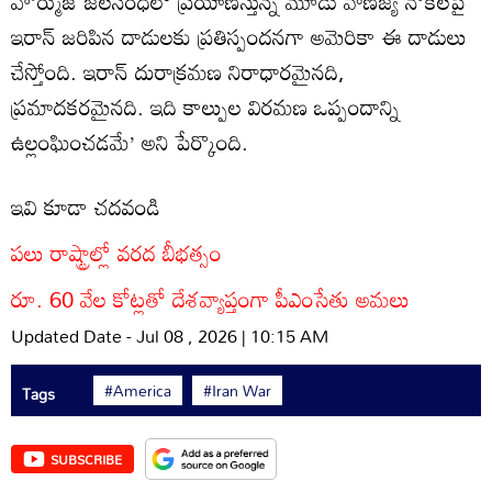
హోర్ముజ్ జలసంధిలో ప్రయాణిస్తున్న మూడు వాణిజ్య నౌకలపై
ఇరాన్ జరిపిన దాడులకు ప్రతిస్పందనగా అమెరికా ఈ దాడులు
చేస్తోంది. ఇరాన్ దురాక్రమణ నిరాధారమైనది,
ప్రమాదకరమైనది. ఇది కాల్పుల విరమణ ఒప్పందాన్ని
ఉల్లంఘించడమే’ అని పేర్కొంది.
ఇవి కూడా చదవండి
పలు రాష్ట్రాల్లో వరద బీభత్సం
రూ. 60 వేల కోట్లతో దేశవ్యాప్తంగా పీఎంసేతు అమలు
Updated Date - Jul 08 , 2026 | 10:15 AM
#America
#Iran War
Tags
SUBSCRIBE