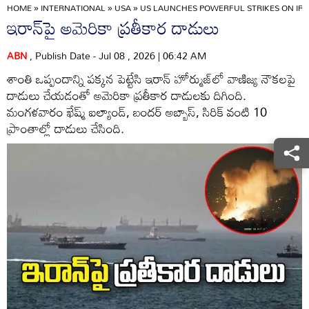
HOME
»
INTERNATIONAL
»
USA
»
US LAUNCHES POWERFUL STRIKES ON IRA
ఇరాన్‌పై అమెరికా ప్రతీకార దాడులు
ABN
, Publish Date - Jul 08 , 2026 | 06:42 AM
శాంతి ఒప్పందాన్ని పక్కన పెట్టేసి ఇరాన్ హోర్ముజ్‌లో వాణిజ్య నౌకలపై
దాడులు చేయడంతో అమెరికా ప్రతీకార దాడులకు దిగింది.
మంగళవారం ఖేష్మ్‌ ఐల్యాండ్‌, బందర్‌ అబ్బాస్‌, సిరిక్‌ వంటి 10
ప్రాంతాల్లో దాడులు చేసింది.