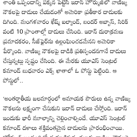
శాంతి ఒప్పందాన్ని పక్కన పెట్టేసి ఇరాన్ హోర్ముజ్‌లో వాణిజ్య
నౌకలపై దాడులు చేయడంతో అమెరికా ప్రతీకార దాడులకు
దిగింది. మంగళవారం ఖేష్మ్‌ ఐల్యాండ్‌, బందర్‌ అబ్బాస్‌, సిరిక్‌
వంటి 10 ప్రాంతాల్లో దాడులు చేసింది. ఇరాన్‌ దురాక్రమణ
ప్రమాదకరం, సీజ్‌ఫైర్‌ను ఉల్లంఘించడమేనని అమెరికా
పేర్కొంది. వాణిజ్య నౌకలపై దాడికి ప్రతిస్పందనగానే దాడులు
చేస్తున్నట్లు స్పష్టం చేసింది. ఈ మేరకు యూఎస్ సెంట్రల్
కమాండ్ బుధవారం ఎక్స్ ఖాతాలో ఓ పోస్టు పెట్టింది. ఆ
పోస్టులో..
‘అంతర్జాతీయ జలమార్గంలో అమాయక పౌరులు ఉన్న వాణిజ్య
నౌకలను లక్ష్యంగా చేసుకుని ఇరాన్ దాడులు చేస్తోంది. ఇరాన్‌
ఇందుకు భారీ మూల్యాన్ని చెల్లించాల్సిందే. యూఎస్ సెంట్రల్
కమాండ్ దళాలు శక్తివంతమైన దాడులను ప్రారంభించాయి.