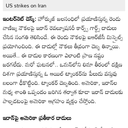
US strikes on Iran
ఇంటర్‌నెట్ డెస్క్:
హోర్ముజ్‌ జలసంధిలో ప్రయాణిస్తున్న రెండు
వాణిజ్య నౌకలపై ఇరాన్ రెవల్యూషనరీ కార్ప్స్ గార్డ్స్ దాడులు
చేసిన సంగతి తెలిసిందే. ఈ రెండు నౌకలపై ఐఆర్‌జీసీ మిస్సైల్స్
ప్రయోగించింది. ఈ దాడుల్లో నౌకలు తీవ్రంగా దెబ్బ తిన్నాయి.
అయితే.. ఈ దాడుల కారణంగా ఎలాంటి ప్రాణ నష్టం
జరగలేదు. మరో ఘటనలో.. ఒమన్‌లోని లిమా తీరంలో దక్షిణ
దిశగా ప్రయాణిస్తున్న ఓ ఆయిల్ ట్యాంకర్‌ను పేలుడు వస్తువు
బలంగా ఢీకొట్టింది. ట్యాంకర్ దెబ్బతింది. అమెరికా, ఇరాన్‌ల
మధ్య శాంతి ఒప్పందం జరిగిన తర్వాత కూడా ఇరాన్ దాడులకు
పాల్పడటంపై అమెరికా ఆగ్రహం వ్యక్తం చేస్తోంది.
ఇరాన్‌పై అమెరికా ప్రతీకార దాడులు