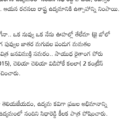
. ఆయన రచనలు రాష్ట్ర ఉద్యమానికి ఉత్సాహాన్ని నింపాయి.
ేనా.. ఒక నువ్వు ఒక నేను ఊహల్లో తేలేమా (జై బోలో
ుగ పువ్వుల జాతర మగువల పండుగ మమతల
 పవిత్ర జనవిముక్తి సమరం.. సాయుధ రైతాంగ పోరు
, చెలియా చెలియా విడిపోకే కలలా( 2 కంట్రీస్
చించారు.
రా తెలియజేయడం, ఉద్యమ కవిగా ప్రజల అభిమానాన్ని
మంలో నందిని సిధారెడ్డి కీలక పాత్ర పోషించారు.