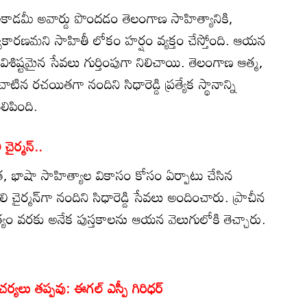
్య అకాడమీ అవార్డు పొందడం తెలంగాణ సాహిత్యానికి,
వకారణమని సాహితీ లోకం హర్షం వ్యక్తం చేస్తోంది. ఆయన
 విశిష్టమైన సేవలు గుర్తింపుగా నిలిచాయి. తెలంగాణ ఆత్మ,
ాటిన రచయితగా నందిని సిధారెడ్డి ప్రత్యేక స్థానాన్ని
ిపింది.
ైర్మన్..
్వాత, భాషా సాహిత్యాల వికాసం కోసం ఏర్పాటు చేసిన
చైర్మన్‌గా నందిని సిధారెడ్డి సేవలు అందించారు. ప్రాచీన
్యం వరకు అనేక పుస్తకాలను ఆయన వెలుగులోకి తెచ్చారు.
చర్యలు తప్పవు: ఈగల్‌ ఎస్పీ గిరిధర్‌