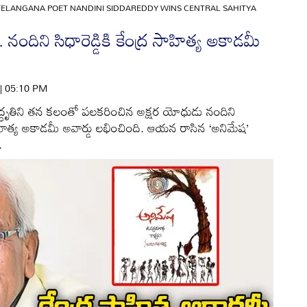
TELANGANA POET NANDINI SIDDAREDDY WINS CENTRAL SAHITYA
 నందిని సిధారెడ్డికి కేంద్ర సాహిత్య అకాడమీ
 | 05:10 PM
్ధృతిని తన కలంతో పలకరించిన అక్షర యోధుడు నందిని
్ర సాహిత్య అకాడమీ అవార్డు లభించింది. ఆయన రాసిన ‘అనిమేష’
.