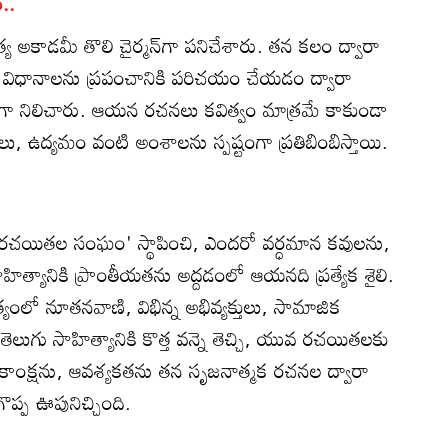
ం..
త్య అకాడమీ తొలి చైర్మన్‌గా పనిచేశారు. తన కలం ద్వారా
న విధానాలను ప్రపంచానికి పరిచయం చేయడం ద్వారా
మిగా నిలిచారు. ఆయన రచనలు కవిత్వం మాత్రమే కాకుండా
ు, ఉద్యమం వంటి అంశాలను స్పష్టంగా ప్రతిబింబిస్తాయి.
ీరా రచయితల సంఘం' స్థాపించి, ఎందరో వర్ధమాన కవులను,
ిత్యానికి ప్రాంతీయతను అద్దడంలో ఆయనది ప్రత్యేక శైలి.
ంలో నూతనవాణి, విభిన్న అభివ్యక్తులు, సామాజిక
తెలుగు సాహిత్యానికి కొత్త వన్నె తెచ్చి, యువ రచయితలకు
ట్ర ఆకాంక్షను, ఆవశ్యకతను తన సృజనాత్మక రచనల ద్వారా
ప్ప ఊపునిచ్చింది.