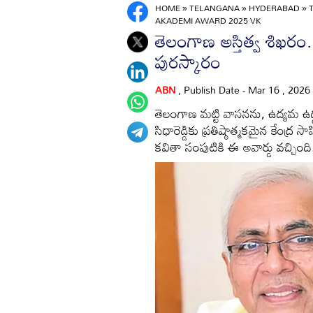
HOME
»
TELANGANA
»
HYDERABAD
»
AKADEMI AWARD 2025 VK
తెలంగాణ అస్తిత్వ శిఖరం..
పురస్కారం
ABN
, Publish Date - Mar 16 , 2026
తెలంగాణ మట్టి వాసనను, ఉద్యమ ఉద
సిధారెడ్డికు ప్రతిష్ఠాత్మకమైన కేంద
కవితా సంపుటికి ఈ అవార్డు వచ్చింది