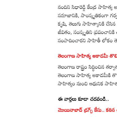
నందిని సిధారెడ్డి కేంద్ర సాహిత
సమాజానికి, సాంస్కృతికంగా గర్
కృషి, తెలుగు సాహిత్యానికి చేసిన
జీవితం, సంస్కృతిని ప్రపంచానికి చ
సంపాదించారని సాహితీ లోకం తెల
తెలంగాణ సాహిత్య అకాడమీ తొలి చ
తెలంగాణ రాష్ట్రం సిద్ధించిన తర
తెలంగాణ సాహిత్య అకాడమీకి తొలి 
సాహిత్యం నుంచి ఆధునిక సాహిత
ఈ వార్తలు కూడా చదవండి..
మొయినాబాద్‌ డ్రగ్స్ కేసు.. కఠిన 