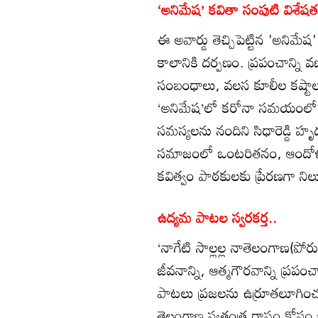
‘అనిమేష’ కవితా సంపుటి విశేషత
ఈ అవార్డు తెచ్చిపెట్టిన 'అనిమ
కాలానికి దర్పణం. ప్రపంచాన్ని
సంబంధాలు, వలస కూలీల కష్టాలు
‘అనిమేష’లో కరోనా సమయంలో ప
సమస్యలను నందిని సిధారెడ్డి హృ
సమాజంలో ఒంటరితనం, ఆందోళన, స
కవిత్వం పాఠకులకు ప్రేరణగా నిలుస
ఉద్యమ పాటల స్వరకర్త..
‘నాగేటి సాల్లల్ల నాతెలంగాణ(పో
జీవనాన్ని, ఆత్మగౌరవాన్ని ప్
పాటలు ప్రజలను ఉర్రూతలూగించడమ
తెలంగాణ స్వతంత్ర రాష్ట్రం కోసం