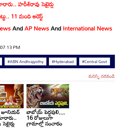
రారు.. హరీశ్‌రావు సెటైర్లు
రట్టు.. 11 మంది అరెస్ట్
News
And
AP News
And
International News
| 07:13 PM
#ABN Andhrajyothy
#Hyderabad
#Central Govt
మరిన్ని చదవండి
్డి జూనియర్
బాబోయ్ పెద్దపులి…
ారారు..
16 రోజులుగా
 సెటైర్లు
గ్రామాల్లో సంచారం