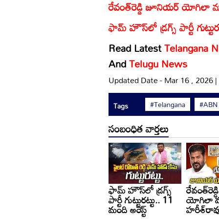
రేవంత్‌రెడ్డి జూనియర్ యోగిలా మా
ఫామ్ హౌస్‌లో డ్రగ్స్ పార్టీ గుట్టు
Read Latest
Telangana 
And
Telugu News
Updated Date - Mar 16 , 2026 
#Telangana
#ABN
Tags
సంబంధిత వార్తలు
ఫామ్ హౌస్‌లో డ్రగ్స్
రేవంత్‌రెడ
పార్టీ గుట్టురట్టు.. 11
యోగిలా మ
మంది అరెస్ట్
హరీశ్‌రావు