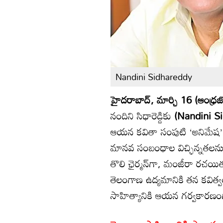
Nandini Sidhareddy
హైదరాబాద్, మార్చి 16 (ఆంధ్రజ్
నందిని సిధారెడ్డికు
(Nandini S
ఆయన కవితా సంపుటి ‘అనిమేష’ 
మానవ సంబంధాల విచ్ఛిన్నతలను 
తొలి ఛైర్మన్‌గా, మంజీరా రచయిత
తెలంగాణ ఉద్యమానికి తన కవిత్
సాహిత్యానికి ఆయన గర్వకారణంగ