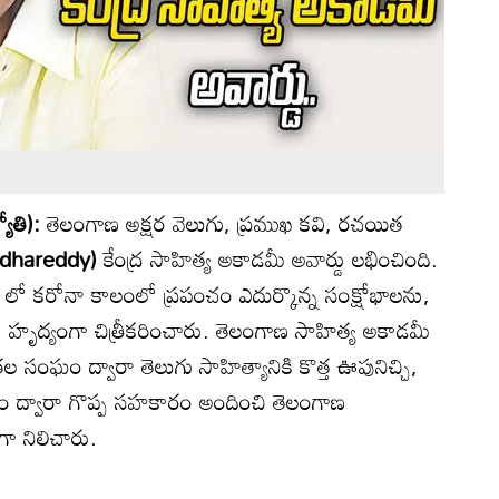
యోతి):
తెలంగాణ అక్షర వెలుగు, ప్రముఖ కవి, రచయిత
idhareddy)
కేంద్ర సాహిత్య అకాడమీ అవార్డు లభించింది.
లో కరోనా కాలంలో ప్రపంచం ఎదుర్కొన్న సంక్షోభాలను,
హృద్యంగా చిత్రీకరించారు. తెలంగాణ సాహిత్య అకాడమీ
ల సంఘం ద్వారా తెలుగు సాహిత్యానికి కొత్త ఊపునిచ్చి,
వం ద్వారా గొప్ప సహకారం అందించి తెలంగాణ
ా నిలిచారు.