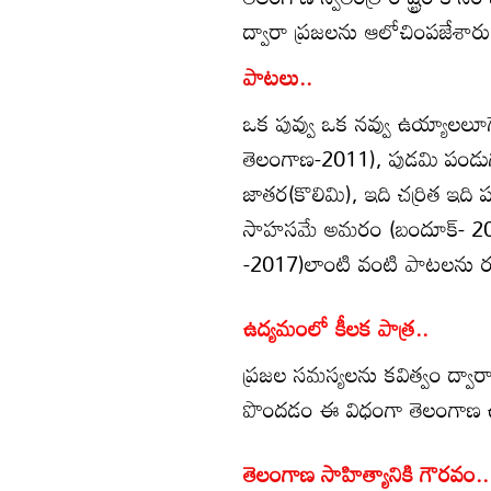
ద్వారా ప్రజలను ఆలోచింపజేశారు
పాటలు..
ఒక పువ్వు ఒక నవ్వు ఉయ్యాలలూగ
తెలంగాణ-2011), పుడమి పండ
జాతర(కొలిమి), ఇది చర్రిత ఇది
సాహసమే అమరం (బందూక్- 2015)
-2017)లాంటి వంటి పాటలను ర
ఉద్యమంలో కీలక పాత్ర..
ప్రజల సమస్యలను కవిత్వం ద్వా
పొందడం ఈ విధంగా తెలంగాణ ఉద్య
తెలంగాణ సాహిత్యానికి గౌరవం..