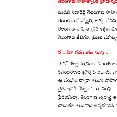
తెలంగాణ సాహిత్యానికి ప్రాధాన్య
నందిని సిధారెడ్డి తెలంగాణ సాహి
తెలంగాణ సంస్కృతి, ఆత్మ, జీవ
తెలంగాణ సాహిత్యానికి అగ్రగా
తెలంగాణ జీవితం, ప్రజల సమస్యల
మంజీరా రచయితల సంఘం..
మెదక్ జిల్లా కేంద్రంగా 'మంజ
రచయితలను ప్రోత్సహించారు. సాహ
ఈ సంఘం ద్వారా తెలుగు సాహిత్య
చైతన్యానికి వేదికైంది. ఈ సంఘం 
ప్రేరణనిస్తూ, తెలంగాణ స్వరాష్
చాటుతూ తెలంగాణ ఉద్యమానికి గొ