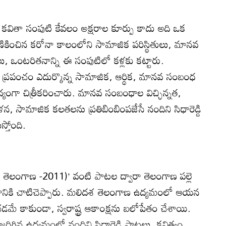
ేష' కవితా సంపుటి కేవలం అక్షరాల కూర్పు కాదు అది ఒక
 వణికించిన కరోనా కాలంలోని సామాజిక పరిస్థితులు, మానవ
, ఒంటరితనాన్ని ఈ సంపుటిలో కళ్లకు కట్టారు.
్రపంచం ఎదుర్కొన్న సామాజిక, ఆర్థిక, మానవ సంబంధ
ద్యంగా చిత్రీకరించారు. మానవ సంబంధాల విచ్ఛిన్నత,
ామాజిక కలతలను ప్రతిబింబింపజేసే నందిని సిధారెడ్డి
్తోంది.
రు తెలంగాణ -2011)’ వంటి పాటల ద్వారా తెలంగాణ పల్లె
రపంచానికి చాటిచెప్పారు. మలిదశ తెలంగాణ ఉద్యమంలో ఆయన
ే కాకుండా, స్వరాష్ట్ర ఆకాంక్షను బలోపేతం చేశాయి.
 జరిగిన ఉద్యమంలో నందిని సిధారెడ్డి పాటలు, కవిత్వం