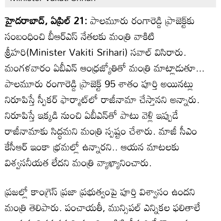
హైదరాబాద్, ఏప్రిల్ 21:
పాలమూరు రంగారెడ్డి ప్రాజెక్ట్‌కు
సంబంధించి బీఆర్‌ఎస్ నేతలకు మంత్రి వాకిటి
శ్రీహరి(Minister Vakiti Srihari) సవాల్ విసిరారు.
మంగళవారం ఏబీఎన్ ఆంధ్రజ్యోతితో మంత్రి మాట్లాడుతూ...
పాలమూరు రంగారెడ్డి ప్రాజెక్ట్ 95 శాతం పూర్తి అయినట్లు
నిరూపిస్తే స్పీకర్ ఫార్మాట్‌లో రాజీనామా చేస్తానని అన్నారు.
నిరూపిస్తే ఇక్కడి నుంచి ఏబీఎన్‌తో పాటు వెళ్లి ఇప్పుడే
రాజీనామాకు సిద్ధమని మంత్రి స్పష్టం చేశారు. మాజీ సీఎం
కేసీఆర్ ఇంకా భ్రమల్లో ఉన్నారని.. ఆయన మాటలకు
విశ్వసనీయత లేదని మంత్రి వ్యాఖ్యానించారు.
ప్రజల్లో కాంగ్రెస్ ప్రజా ప్రభుత్వంపై పూర్తి విశ్వాసం ఉందని
మంత్రి తెలిపారు. పంచాయతీ, మున్సిపల్ ఎన్నికల ఫలితాలే