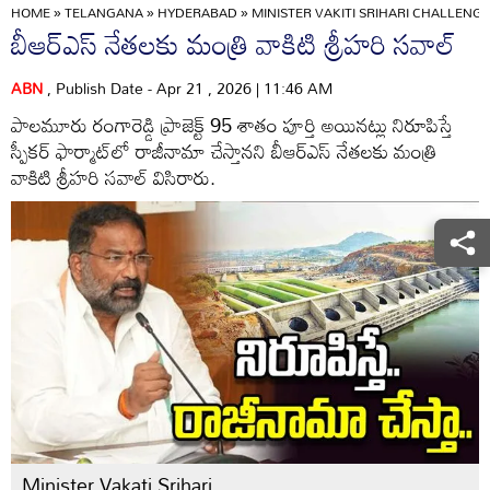
HOME
»
TELANGANA
»
HYDERABAD
»
MINISTER VAKITI SRIHARI CHALLEN
బీఆర్‌ఎస్ నేతలకు మంత్రి వాకిటి శ్రీహరి సవాల్
ABN
, Publish Date - Apr 21 , 2026 | 11:46 AM
పాలమూరు రంగారెడ్డి ప్రాజెక్ట్ 95 శాతం పూర్తి అయినట్లు నిరూపిస్తే
స్పీకర్ ఫార్మాట్‌లో రాజీనామా చేస్తానని బీఆర్‌ఎస్ నేతలకు మంత్రి
వాకిటి శ్రీహరి సవాల్ విసిరారు.
Minister Vakati Srihari