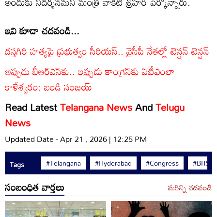
అందుకు నిదర్శనమని మంత్రి వాకిటి శ్రీహరి పేర్కొన్నారు.
ఇవి కూడా చదవండి...
దస్తగిరి హత్యపై ప్రభుత్వం సీరియస్.. వైసీపీ నేతల్లో టెన్షన్ టెన్షన్
అప్పుడు బీఆర్‌ఎస్‌కు.. ఇప్పుడు కాంగ్రెస్‌కు ఏటీఎంలా
కాళేశ్వరం: బండి సంజయ్
Read Latest
Telangana News
And
Telugu
News
Updated Date - Apr 21 , 2026 | 12:25 PM
#Telangana
#Hyderabad
#Congress
#BRS
Tags
సంబంధిత వార్తలు
మరిన్ని చదవండి