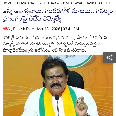
HOME
»
TELANGANA
»
HYDERABAD
»
BJP MLA PAYAL SHANKAR CRITICIZE
అన్నీ అవాస్తవాలు, గందరగోళ మాటలు.. గవర్నర్
ప్రసంగంపై బీజేపీ ఎమ్మెల్యే
ABN
, Publish Date - Mar 16 , 2026 | 03:41 PM
గవర్నర్ ప్రసంగంలో ప్రజలకు ఇచ్చిన హామీల ప్రస్తావన లేదని బీజేపీ
ఎమ్మెల్యే పాయల్ శంకర్ అన్నారు. గవర్నర్‌తో ప్రభుత్వం ఏదైనా
మాట్లాడించేటప్పుడు ఆలోచించాలని హితవు పలికారు.