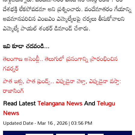
దేశభక్తి లేకపోవడమా అని ప్రశ్నించారు. వందేమాతరం గేయాన్ని
అవమానపరిచిన ఎంఐఎం ఎమ్మెల్యేలపై చర్యలు తీసుకోవాలని
ఎమ్మెల్యే పాయల్ శంకర్ డిమాండ్ చేశారు.
ఇవి కూడా చదవండి...
తెలంగాణ అసెంబ్లీ.. తెలుగులో ప్రసంగాన్ని ప్రారంభించిన
గవర్నర్
పాత ఇళ్లు, పాత ఫ్రెండ్స్.. ఎప్పుడైనా వెళ్తా, ఎప్పుడైనా వస్తా:
రాజాసింగ్
Read Latest
Telangana News
And
Telugu
News
Updated Date - Mar 16 , 2026 | 03:56 PM