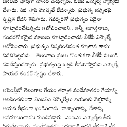
బీసీలను పూర్తిగా మోసం చేస్తున్నారని బీజేపీ ఎమ్మెల్యే వ్యాఖ్యలు
చేశారు. సబ్ ప్లాన్ ముచ్చటే లేదన్నారు. ప్రభుత్వ అప్పులపై
స్పష్టత లేదని తెలిపారు. గవర్నర్‌తో ప్రభుత్వం ఏదైనా
మాట్లాడించేటప్పుడు ఆలోచించాలని.. అన్నీ అవాస్తవాలు,
గందరగోళమైన మాటలు మాట్లాడించారని బీజేపీ ఎమ్మెల్యే
ఆరోపించారు. ప్రభుత్వం విస్మరించినంత మాత్రాన తాము
విడిచిపెట్టమని... తెలంగాణ ప్రజల గొంతుకగా బీజేపీ నిలబడి
పనిచేస్తుందన్నారు. ప్రభుత్వంపై ఒత్తిడి తీసుకొస్తామని ఎమ్మెల్యే
పాయల్ శంకర్ స్పష్టం చేశారు.
అసెంబ్లీలో తెలంగాణ గేయం తర్వాత వందేమాతరం గేయాన్ని
ఆలపించకుండా ఎంఐఎం ఎమ్మెల్యేలు బయటకు వెళ్లడాన్ని
ఆయన తీవ్రంగా ఖండించారు. రాజ్యాంగాన్ని, దేశాన్ని
అవమానించారని మండిపడ్డారు. ఎంఐఎం ఎమ్మెల్యేల తీరు
సిగ్గుచేటన్నారు. వందేమాతరం వినడానికి ఆసక్తి లేకనా? లేక