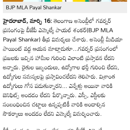
BJP MLA Payal Shankar
హైదరాబాద్, మార్చి 16:
తెలంగాణ అసెంబ్లీలో గవర్నర్
ప్రసంగంపై బీజేపీ ఎమ్మెల్యే పాయల్ శంకర్(BJP MLA
Payal Shankar) తీవ్ర విమర్శలు చేశారు. అసెంబ్లీ మీడియా
పాయింట్ వద్ద ఆయన మాట్లాడుతూ...గవర్నర్ ప్రసంగంలో
ప్రజలకు ఇచ్చిన హామీల గురించి ఎలాంటి ప్రస్తావన లేదని
అన్నారు. రైతుల ఇబ్బందులు, ఉద్యోగాల భర్తీ గురించి లేదని,
ఉద్యోగుల సమస్యలపై ప్రస్తావించలేదని తెలిపారు. విశ్రాంత
ఉద్యోగులు గోస పడుతున్నారని... ఎన్నేళ్లు అయినా వారికి
బెనిఫిట్స్ అందడం లేదని పేర్కొన్నారు. ఎస్సీ, ఎస్టీలకు
సంబంధించిన చట్టాలు ఉన్నప్పటికీ వారికి అందాల్సిన
సౌకర్యాలు అందడం లేదని ఎమ్మెల్యే విమర్శించారు.