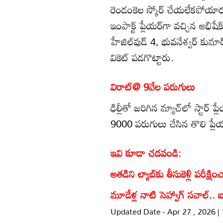
రెండంకెల స్కోర్ చేయలేకపోయారు.
ఇంపాక్ట్ ప్లేయర్‌గా వచ్చిన అభిషే
హేజిల్‌వుడ్ 4, భువనేశ్వర్ కుమ
వికెట్ పడగొట్టారు.
విరాట్@ 9వేల పరుగులు
ఢిల్లీతో జరిగిన మ్యాచ్‌లో స్టార
9000 పరుగులు చేసిన తొలి ప్లేయర
ఇవి కూడా చదవండి:
అతడిని ల్యాబ్‌కు తీసుకెళ్లి పరీక్షి
మూడేళ్ల నాటి సెహ్వాగ్‌ సవాల్‌..
Updated Date - Apr 27 , 2026 |