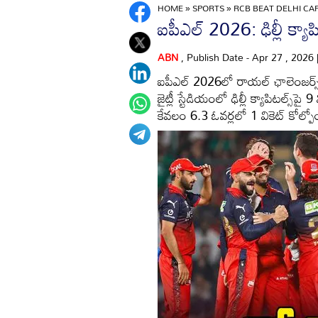
HOME
»
SPORTS
»
RCB BEAT DELHI CAP
ఐపీఎల్ 2026: ఢిల్లీ క్యా
ABN
, Publish Date - Apr 27 , 2026
ఐపీఎల్ 2026లో రాయల్ ఛాలెంజర్స్
జైట్లీ స్టేడియంలో ఢిల్లీ క్యాపిటల్స్‌ప
కేవలం 6.3 ఓవర్లలో 1 వికెట్ కోల్పో