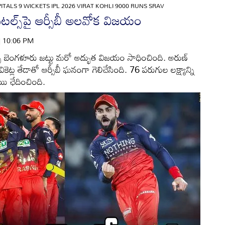
ITALS 9 WICKETS IPL 2026 VIRAT KOHLI 9000 RUNS SRAV
పిటల్స్‌పై ఆర్సీబీ అలవోక విజయం
 | 10:06 PM
 బెంగళూరు జట్టు మరో అద్భుత విజయం సాధించింది. అరుణ్
ై 9 వికెట్ల తేడాతో ఆర్సీబీ ఘనంగా గెలిచేసింది. 76 పరుగుల లక్ష్యాన్ని
యి ఛేదించింది.