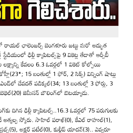
 రాయల్ ఛాలెంజర్స్ బెంగళూరు జట్టు మరో అద్భుత
టేడియంలో ఢిల్లీ క్యాపిటల్స్‌పై 9 వికెట్ల తేడాతో ఆర్సీబీ
క్ష్యాన్ని కేవలం 6.3 ఓవర్లలో 1 వికెట్ కోల్పోయి
 కోహ్లీ(23*; 15 బంతుల్లో 1 ఫోర్, 2 సిక్స్) విన్నింగ్ షాట్లు
ో ఎండ్‌లో దేవదత్ పడిక్కల్(34; 13 బంతుల్లో 3 ఫోర్లు, 3
ర్ బెథెల్(20) జెమీసన్ బౌలింగ్‌లో ఔటయ్యాడు.
‌కు దిగిన ఢిల్లీ క్యాపిటల్స్..16.3 ఓవర్లలో 75 పరుగులకు
అత్యల్ప స్కోరు. సాహిల్ పరాఖ్(0), కేఎల్ రాహుల్(1),
స్టబ్స్(5), అక్షర్ పటేల్(0), కుల్దీప్ యాదవ్(3).. ఎవ్వరూ