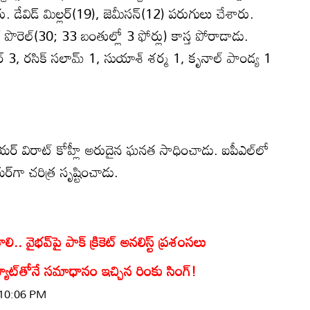
 డేవిడ్ మిల్లర్(19), జెమీసన్(12) పరుగులు చేశారు.
క్ పొరెల్(30; 33 బంతుల్లో 3 ఫోర్లు) కాస్త పోరాడాడు.
ార్ 3, రసిక్ సలామ్ 1, సుయాశ్ శర్మ 1, కృనాల్ పాండ్య 1
్ ప్లేయర్ విరాట్ కోహ్లీ అరుదైన ఘనత సాధించాడు. ఐపీఎల్‌లో
్‌గా చరిత్ర సృష్టించాడు.
ంచాలి.. వైభవ్‌పై పాక్ క్రికెట్ అనలిస్ట్ ప్రశంసలు
 బ్యాట్‌తోనే సమాధానం ఇచ్చిన రింకు సింగ్!
 10:06 PM