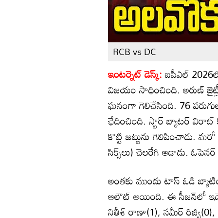
RCB vs DC
ఇంటర్నెట్ డెస్క్:
ఐపీఎల్ 2026లో
విజయం సాధించింది. అరుణ్ జైట్లీ స్
ఘనంగా గెలిచేసింది. 76 పరుగుల ల
ఛేదించింది. స్టార్ బ్యాటర్ విరాట్
కొట్టి జట్టును గెలిపించాడు. మర
సిక్స్‌లు) చెలరేగి ఆడాడు. ఓపెన
అంతకు ముందు టాస్ ఓడి బ్యాటింగ్
ఆలౌట్ అయింది. ఈ సీజన్‌లో ఇదే 
నితీశ్ రాణా(1), సమీర్ రిజ్వి(0), 