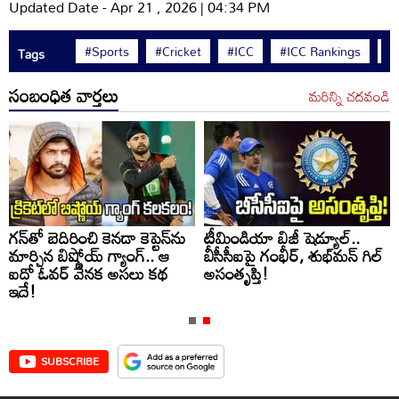
Updated Date - Apr 21 , 2026 | 04:34 PM
#Sports
#Cricket
#ICC
#ICC Rankings
#
Tags
సంబంధిత వార్తలు
మరిన్ని చదవండి
గన్‌తో బెదిరించి కెనడా కెప్టెన్‌ను
టీమిండియా బిజీ షెడ్యూల్..
మార్చిన బిష్ణోయ్ గ్యాంగ్.. ఆ
బీసీసీఐపై గంభీర్, శుభ్‌మన్ గిల్
ఐదో ఓవర్ వెనక అసలు కథ
అసంతృప్తి!
ఇదే!
SUBSCRIBE