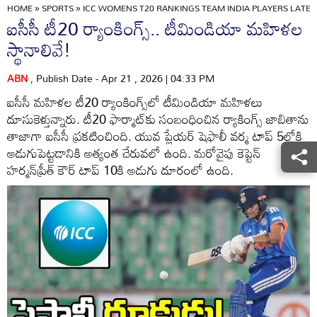
HOME
»
SPORTS
»
ICC WOMENS T20 RANKINGS TEAM INDIA PLAYERS LATES
ఐసీసీ టీ20 ర్యాంకింగ్స్.. టీమిండియా మహిళల
స్థానాలివే!
ABN
, Publish Date - Apr 21 , 2026 | 04:33 PM
ఐసీసీ మహిళల టీ20 ర్యాంకింగ్స్‌లో టీమిండియా మహిళలు
దూసుకెళ్తున్నారు. టీ20 ఫార్మాట్‌కు సంబంధించిన ర్యాకింగ్స్ జాబితాను
తాజాగా ఐసీసీ ప్రకటించింది. యువ ప్లేయర్ షెఫాలీ వర్మ టాప్ 5లోకి
అడుగుపెట్టడానికి అత్యంత చేరువలో ఉంది. మరోవైపు కెప్టెన్
హర్మన్‌ప్రీత్ కౌర్ టాప్ 10కి అడుగు దూరంలో ఉంది.