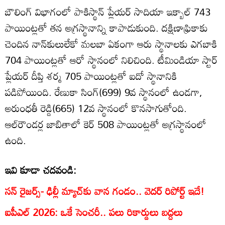
బౌలింగ్ విభాగంలో పాకిస్థాన్ ప్లేయర్ సాదియా ఇక్బాల్ 743
పాయింట్లతో తన అగ్రస్థానాన్ని కాపాడుకుంది. దక్షిణాఫ్రికాకు
చెందిన నాన్‌కులులేకో మలబా ఏకంగా ఆరు స్థానాలకు ఎగబాకి
704 పాయింట్లతో ఆరో స్థానంలో నిలిచింది. టీమిండియా స్టార్
ప్లేయర్ దీప్తి శర్మ 705 పాయింట్లతో ఐదో స్థానానికి
పడిపోయింది. రేణుకా సింగ్(699) 9వ స్థానంలో ఉండగా,
అరుంధతీ రెడ్డి(665) 12వ స్థానంలో కొనసాగుతోంది.
ఆల్‌రౌండర్ల జాబితాలో కెర్ 508 పాయింట్లతో అగ్రస్థానంలో
ఉంది.
ఇవి కూడా చదవండి:
సన్‌ రైజర్స్‌- ఢిల్లీ మ్యాచ్‌కు వాన గండం.. వెదర్ రిపోర్ట్ ఇదే!
ఐపీఎల్ 2026: ఒకే సెంచరీ.. పలు రికార్డులు బద్దలు