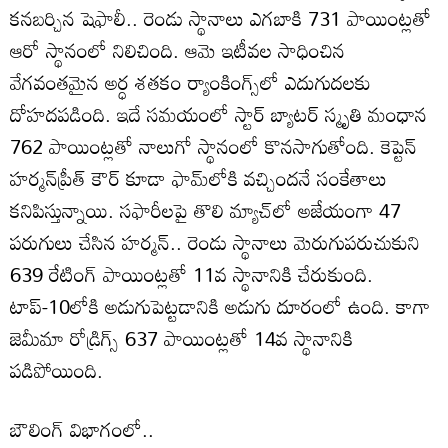
కనబర్చిన షెఫాలీ.. రెండు స్థానాలు ఎగబాకి 731 పాయింట్లతో
ఆరో స్థానంలో నిలిచింది. ఆమె ఇటీవల సాధించిన
వేగవంతమైన అర్ధ శతకం ర్యాంకింగ్స్‌లో ఎదుగుదలకు
దోహదపడింది. ఇదే సమయంలో స్టార్ బ్యాటర్ స్మృతి మంధాన
762 పాయింట్లతో నాలుగో స్థానంలో కొనసాగుతోంది. కెప్టెన్
హర్మన్‌ప్రీత్ కౌర్ కూడా ఫామ్‌లోకి వచ్చిందనే సంకేతాలు
కనిపిస్తున్నాయి. సఫారీలపై తొలి మ్యాచ్‌లో అజేయంగా 47
పరుగులు చేసిన హర్మన్.. రెండు స్థానాలు మెరుగుపరుచుకుని
639 రేటింగ్ పాయింట్లతో 11వ స్థానానికి చేరుకుంది.
టాప్-10లోకి అడుగుపెట్టడానికి అడుగు దూరంలో ఉంది. కాగా
జెమీమా రోడ్రిగ్స్ 637 పాయింట్లతో 14వ స్థానానికి
పడిపోయింది.
బౌలింగ్ విభాగంలో..