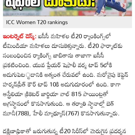
ICC Women T20 rankings
ఇంటర్నెట్ డెస్క్:
ఐసీసీ మహిళల టీ20 ర్యాంకింగ్స్‌లో
టీమిండియా మహిళలు దూసుకెళ్తున్నారు. టీ20 ఫార్మాట్‌కు
సంబంధించిన ర్యాకింగ్స్ జాబితాను తాజాగా ఐసీసీ
ప్రకటించింది. యువ ప్లేయర్ షెఫాలీ వర్మ టాప్ 5లోకి
అడుగుపెట్టడానికి అత్యంత చేరువలో ఉంది. మరోవైపు కెప్టెన్
హర్మన్‌ప్రీత్ కౌర్ టాప్ 10కి అడుగుదూరంలో ఉంది. కాగా
ఆస్ట్రేలియా క్రికెటర్ జార్జియా వాల్ 815 పాయింట్లతో
అగ్రస్థానంలో కొనసాగుతుంది. ఆ తర్వాతి స్థానాల్లో బెత్
మూనీ(788), హేలీ మ్యాథ్యూస్(767) కొనసాగుతున్నారు.
దక్షిణాఫ్రికాతో జరుగుతున్న టీ20 సిరీస్‌లో మెరుగైన ప్రదర్శన