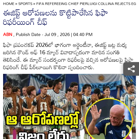
HOME
»
SPORTS
»
FIFA REFEREEING CHIEF PIERLUIGI COLLINA REJECTS EG
ఈజిప్ట్ ఆరోపణలను కొట్టిపారేసిన ఫిఫా
రిఫరీయింగ్ చీఫ్
ABN
, Publish Date - Jul 09 , 2026 | 04:40 PM
ఫిఫా ప్రపంచకప్ 2026లో భాగంగా అర్జెంటీనా, ఈజిప్ట్ జట్ల మధ్య
జరిగిన రౌండ్ ఆఫ్ 16 మ్యాచ్ వివాదాస్పదంగా మారిన సంగతి
తెలిసిందే. ఈ మ్యాచ్ సందర్భంగా రిఫరీలపై వచ్చిన ఆరోపణలపై ఫిఫా
రిఫరింగ్ చీఫ్ పీర్‌లూయిగి కొలినా స్పందించారు.