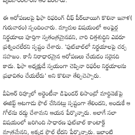
ఈ ఆరోపణలపై ఫిఫా రిఫరింగ్ చీఫ్ పీర్‌లూయిగి కొలినా ఇవాళ(
గురువారం) స్పందించారు. మ్యాచుల విషయంలో అంఫైర్ల
నిర్ణయాలు పూర్తిగా స్వతంత్రమైనవని, వారి చిత్తశుద్ధిని ఎవరూ
ప్రశ్నించలేరని స్పష్టం చేశారు. 'ఫుట్‌బాల్‌లో నిర్ణయాలపై చర్చ
సహజం. కానీ నిరాధారమైన ఆరోపణలు చేయడం సరైనది
కాదు. ఫిఫా అధ్యక్షుడే స్వయంగా చెప్పినా రిఫరీల నిర్ణయాలను
ప్రభావితం చేయలేరు' అని కొలినా తేల్చిచెప్పారు.
వీఏఆర్ రివ్యూలో అర్జెంటీనా డిఫెండర్ లిసాండ్రో మార్టినెజ్‌పై
ఈజిప్ట్ ఆటగాడు ఫౌల్ చేసినట్లు స్పష్టంగా తేలిందని, అందుకే ఆ
గోల్‌ను రద్దు చేశామని ఆయన పేర్కొన్నారు. అలాగే సలా
విషయంలో జరిగింది సాధారణ ఫుట్‌బాల్ కాంటాక్ట్
మాత్రమేనని, అక్కడ ఫౌల్ లేదని పేర్కొన్నారు. ఇలాంటి