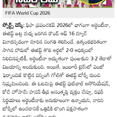
FIFA World Cup 2026
స్పోర్ట్స్ డెస్క్:
ఫిఫా ప్రపంచకప్ 2026లో భాగంగా అర్జెంటీనా,
ఈజిప్ట్ జట్ల మధ్య జరిగిన రౌండ్ ఆఫ్ 16 మ్యాచ్
వివాదస్పదంగా మారిన సంగతి తెలిసిందే. ఉత్కంఠభరితంగా
సాగిన పోరులో ఈజిప్ట్ తొలి అర్ధలో 2-0 ఆధిక్యంలో
నిలిచినప్పటికీ, అర్జెంటీనా అద్భుతంగా పుంజుకుని 3-2 తేడాతో
విజయాన్ని అందుకుంది. అయితే, ఇంజూరీ టైమ్‌లో ఎంజో
ఫెర్నాండెజ్ కొట్టిన విన్నింగ్ గోల్‌తో ఈజిప్ట్ టోర్నీ నుంచి
నిష్క్రమించింది. ఈ ఓటమిపై ఈజిప్ట్ ఫుట్‌బాల్ అసోసియేషన్,
కోచ్ హోసామ్ హసన్ తీవ్ర అసంతృప్తి వ్యక్తం చేస్తూ, రిఫరీ
నిర్ణయాలు అర్జెంటీనాకు అనుకూలంగా ఉన్నాయని, వారిని
టోర్నీలో ఉంచడానికే ఒత్తిడికి లొంగి పక్షపాతంగా
వ్యవహరించారని ఆరోపించారు.