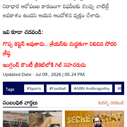
నిరాధార ఆరోపణల కారణంగా రిఫరీలకు ముప్పు వాటిల్లే
అవకాశం ఉందని ఆయన ఆందోళన వ్యక్తం చేశారు.
ఇవి కూడా చదవండి:
గొప్ప కెప్టెన్‌ అవుతాడు.. శ్రేయస్‌కు మద్దతుగా నిలిచిన సోదరి
శ్రేష్ఠ
ఇంగ్లండ్ కౌంటీ క్రికెట్‌లోకి గిల్ సహచరుడు
Updated Date - Jul 09 , 2026 | 05:24 PM
#Sports
#Football
#ABN Andhrajyothy
#FIF
Tags
సంబంధిత వార్తలు
మరిన్ని చదవండి