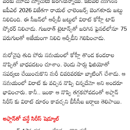
వరకు మూడు మ్యాచులు జరగనున్నాయి. ఇటీవల ముగిసిన
ఐపీఎల్‌ 2026 విజేతగా రాయల్ ఛాలెంజర్స్ బెంగళూరు జట్టు
నిలిచింది. ఈ సీజన్‌లో ఆర్సీబీ జట్టులో విరాట్ కోహ్లీ టాప్‌
స్కోరర్ నిలిచాడు. గుజరాత్ టైటాన్స్‌తో జరిగిన ఫైనల్‌లోనూ 75
పరుగులతో అజేయంగా నిలిచి ఆర్సీబీని గెలిపించాడు.
మరోవైపు తుది పోరు సమయంలో కోహ్లీ తొండ కండరాల
నొప్పితో బాధపడటం చూశాం. రెండు సార్లు ఫిజియోతో
సపర్యలు చేయించుకొని మరీ చివరివరకూ బ్యాటింగ్ చేశాడు. ఆ
సమయంలో విరాట్ కు వచ్చిన నొప్పి చిన్నదేమో అని అందరూ
భావించారు. కానీ.. ఇంకా ఆ నొప్పి తగ్గకపోవడంతో అఫ్గాన్
సిరీస్ కు విరాట్ దూరం కావచ్చని బీసీసీఐ ఐర్గాలు తెలిపాయి.
అఫ్గాన్‌తో వన్డే సిరీస్‌ షెడ్యూల్