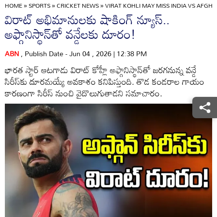
HOME
»
SPORTS
»
CRICKET NEWS
»
VIRAT KOHLI MAY MISS INDIA VS AFGHA
విరాట్ అభిమానులకు షాకింగ్ న్యూస్..
అఫ్గానిస్థాన్‌తో వన్డేలకు దూరం!
ABN
, Publish Date - Jun 04 , 2026 | 12:38 PM
భారత స్టార్ ఆటగాడు విరాట్ కోహ్లీ అఫ్గానిస్థాన్‌తో జరగనున్న వన్డే
సిరీస్‌కు దూరమయ్యే అవకాశం కనిపిస్తుంది. తొడ కండరాల గాయం
కారణంగా సిరీస్‌ నుంచి వైదొలుగుతాడని సమాచారం.