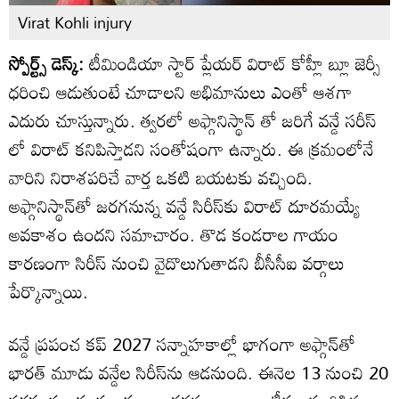
Virat Kohli injury
స్పోర్ట్స్ డెస్క్:
టీమిండియా స్టార్ ప్లేయర్ విరాట్ కోహ్లీ బ్లూ జెర్సీ
ధరించి ఆడుతుంటే చూడాలని అభిమానులు ఎంతో ఆశగా
ఎదురు చూస్తున్నారు. త్వరలో అఫ్గానిస్థాన్ తో జరిగే వన్డే సరీస్
లో విరాట్ కనిపిస్తాడని సంతోషంగా ఉన్నారు. ఈ క్రమంలోనే
వారిని నిరాశపరిచే వార్త ఒకటి బయటకు వచ్చింది.
అఫ్గానిస్థాన్‌తో జరగనున్న వన్డే సిరీస్‌కు విరాట్ దూరమయ్యే
అవకాశం ఉందని సమాచారం. తొడ కండరాల గాయం
కారణంగా సిరీస్‌ నుంచి వైదొలుగుతాడని బీసీసీఐ వర్గాలు
పేర్కొన్నాయి.
వన్డే ప్రపంచ కప్ 2027 సన్నాహకాల్లో భాగంగా అఫ్గాన్‌తో
భారత్ మూడు వన్డేల సిరీస్‌ను ఆడనుంది. ఈనెల 13 నుంచి 20