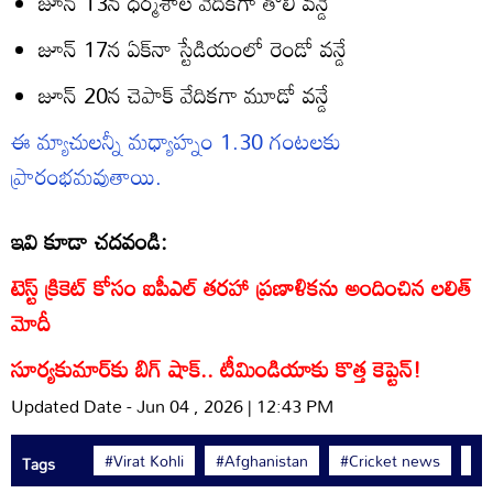
జూన్ 13న ధర్మశాల వేదికగా తొలి వన్డే
జూన్ 17న ఏక్‌నా స్టేడియంలో రెండో వన్డే
జూన్ 20న చెపాక్‌ వేదికగా మూడో వన్డే
ఈ మ్యాచులన్నీ మధ్యాహ్నం 1.30 గంటలకు
ప్రారంభమవుతాయి.
ఇవి కూడా చదవండి:
టెస్ట్ క్రికెట్‌ కోసం ఐపీఎల్ తరహా ప్రణాళికను అందించిన లలిత్
మోదీ
సూర్యకుమార్‌కు బిగ్ షాక్‌.. టీమిండియాకు కొత్త కెప్టెన్‌!
Updated Date - Jun 04 , 2026 | 12:43 PM
#Virat Kohli
#Afghanistan
#Cricket news
#T
Tags