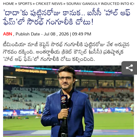
HOME
»
SPORTS
»
CRICKET NEWS
»
SOURAV GANGULY INDUCTED INTO ICC 
'దాదా'కు పుట్టినరోజు కానుక.. ఐసీసీ 'హాల్ ఆఫ్
ఫేమ్'లో సౌరభ్ గంగూలీకి చోటు!
ABN
, Publish Date - Jul 08 , 2026 | 09:49 PM
టీమిండియా మాజీ కెప్టెన్ సౌరభ్ గంగూలీకి పుట్టినరోజు వేళ అరుదైన
గౌరవం దక్కింది. అంతర్జాతీయ క్రికెట్ కౌన్సిల్ (ఐసీసీ) ప్రతిష్ఠాత్మక
'హాల్ ఆఫ్ ఫేమ్'లో గంగూలీకి చోటు కల్పించింది.