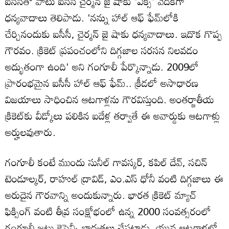
ఐసీసీతో పాటు ఐసీసీ చైర్మన్ జై షాకు 'ఎక్స్' వేదికగా
ధన్యవాదాలు తెలిపాడు. 'నన్ను హాల్ ఆఫ్ ఫేమ్‌లోకి
చేర్చినందుకు ఐసీసీ, చైర్మన్ జై షాకు ధన్యవాదాలు. ఇదొక గొప్ప
గౌరవం. క్రికెట్ ప్రపంచంలోని దిగ్గజాల సరసన నిలవడం
అద్భుతంగా ఉంది' అని గంగూలీ పేర్కొన్నాడు. 2009లో
ప్రారంభమైన ఐసీసీ హాల్ ఆఫ్ ఫేమ్.. క్రీడలో అసాధారణ
విజయాలు సాధించిన ఆటగాళ్లను గౌరవిస్తుంది. అంతర్జాతీయ
క్రికెట్‌కు వీడ్కోలు పలికిన ఐదేళ్ల తర్వాతే ఈ అవార్డుకు ఆటగాళ్లు
అర్హులవుతారు.
గంగూలీ కంటే ముందు సునీల్ గావస్కర్, కపిల్ దేవ్, సచిన్
టెండూల్కర్, రాహుల్ ద్రావిడ్, ఎం.ఎస్ ధోనీ వంటి దిగ్గజాలు ఈ
అరుదైన గౌరవాన్ని అందుకున్నారు. భారత క్రికెట్ మ్యాచ్
ఫిక్సింగ్ వంటి తీవ్ర సంక్షోభంలో ఉన్న 2000 సంవత్సరంలో
గంగూలీ జట్టు కెప్టెన్సీ బాధ్యతలు చేపట్టాడు. యువ ఆటగాళ్లలో