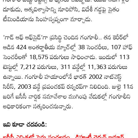
దూకుడు, ఆత్మవిశ్వాసాన్ని నూరిపోసి, విదేశీ గడ్డపై సైతం
టీమిండియాను సింహస్వప్నంగా మార్చాడు.
'గాడ్ ఆఫ్ ఆఫ్‌సైడ్'గా ప్రసిద్ధి చెందిన గంగూలీ.. తన కెరీర్‌లో
ఆడిన 424 అంతర్జాతీయ మ్యాచ్‌ల్లో 38 సెంచరీలు, 107 హాఫ్
సెంచరీలతో 18,575 పరుగులు సాధించాడు. ఇందులో 113
టెస్టుల్లో 7,212 పరుగులు, 311 వన్డేల్లో 11,363 పరుగులు
ఉన్నాయి. గంగూలీ హయాంలోనే భారత్ 2002 నాట్‌వెస్ట్
సిరీస్, 2003 వన్డే ప్రపంచకప్ రన్నరప్‌గా నిలిచింది. జులై 11న
జరిగే ఐసీసీ వార్షిక సమావేశాల ముగింపు వేడుకల్లో గంగూలీని
అధికారికంగా సత్కరించనున్నారు.
ఇవి కూడా చదవండి:
ఐసీసీ ఎన్నికల్లో పెను సంచలనం.. డిప్యూటీ ఛైర్మన్ ఇమ్రాన్