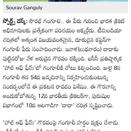
Sourav Ganguly
స్పోర్ట్స్ డెస్క్:
సౌరభ్ గంగూలి.. ఈ పేరు గురించి భారత క్రికెట్
అభిమానులకు ప్రత్యేకంగా పరిచయం అక్కర్లేదు. టీమిండియా
చరిత్రలో అత్యంత విజయవంతమైన, దూకుడైన కెప్టెన్‌గా
గంగూలీ పేరు సంపాదించాడు. ఇవాళ(బుధవారం) దాదాకు
పుట్టినరోజు వేళ అరుదైన గౌరవం దక్కింది. ఐసీసీ ప్రతిష్ఠాత్మక
'హాల్ ఆఫ్ ఫేమ్'లో గంగూలీకి చోటు కల్పించింది. జులై 8న
గంగూలీ తన 54వ జన్మదినాన్ని నిర్వహించుకుంటున్న
సందర్భంలోనే ఈ ప్రకటన రావడం విశేషం. ఈ గౌరవాన్ని
అందుకోబోతున్న 12వ భారతీయ క్రికెటర్‌గా, పురుషుల
విభాగంలో 10వ ఆటగాడిగా 'దాదా' చరిత్ర సృష్టించాడు.
'హాల్ ఆఫ్ ఫేమ్' గౌరవంపై గంగూలీ హర్షం వ్యక్తం చేశాడు.