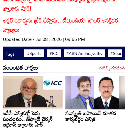
ఖ్వాజాకు షాక్!
అక్తర్ రికార్డును బ్రేక్ చేస్తాను.. టీమిండియా బౌలర్ ఆసక్తికర
వ్యాఖ్యలు
Updated Date - Jul 08 , 2026 | 09:55 PM
#Sports
#ICC
#ABN Andhrajyothy
#Sourav 
Tags
సంబంధిత వార్తలు
మరిన్ని చదవండి
ఐసీసీ ఎన్నికల్లో పెను
సంస్కృతి బహ్రెయిన్ నూతన
సంచలనం.. డిప్యూటీ ఛైర్మన్
కార్యవర్గం ఎన్నిక
ఇమ్రాన్ ఖ్వాజాకు షాక్!