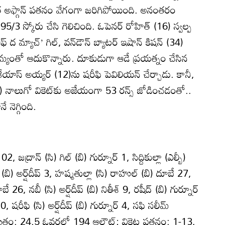
ాత అఫ్గాన్‌ పతనం వేగంగా జరిగిపోయింది. అనంతరం
/3 స్కోరు చేసి గెలిచింది. ఓపెనర్‌ రోహిత్‌ (16) స్వల్ప
ఫ్‌ ద మ్యాచ్‌’ గిల్‌, వన్‌డౌన్‌ బ్యాటర్‌ ఇషాన్‌ కిషన్‌ (34)
్వామ్యంతో ఆదుకొన్నారు. దూకుడుగా ఆడే ప్రయత్నం చేసిన
శ్రేయాస్‌ అయ్యర్‌ (12)ను షరీఫి పెవిలియన్‌ చేర్చాడు. కానీ,
ట్‌) నాలుగో వికెట్‌కు అజేయంగా 53 రన్స్‌ జోడించడంతో..
నెగ్గింది.
02, జద్రాన్‌ (సి) గిల్‌ (బి) గుర్నూర్‌ 1, సిద్దికుల్లా (ఎల్బీ)
ే (బి) అర్ష్‌దీప్‌ 3, హష్మతుల్లా (సి) రాహుల్‌ (బి) దూబే 27,
బే 26, నబీ (సి) అర్ష్‌దీప్‌ (బి) నితీశ్‌ 9, రషీద్‌ (బి) గుర్నూర్‌
, షరీఫి (సి) అర్ష్‌దీప్‌ (బి) గుర్నూర్‌ 4, సఫి సలీమ్‌
 మొత్తం: 24.5 ఓవర్లలో 194 ఆలౌట్‌; వికెట్ల పతనం: 1-13,