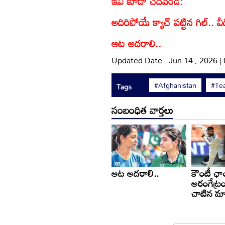
ఇవి కూడా చదవండి:
అదిరిపోయే క్యాచ్ పట్టిన గిల్.. 
ఆట అదరాలి..
Updated Date - Jun 14 , 2026 |
#Afghanistan
#Te
Tags
సంబంధిత వార్తలు
ఆట అదరాలి..
కౌంటీ ఛాం
అరంగేట్రం
చాటిన మా