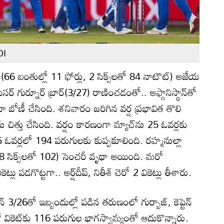
DI
గిల్‌ (66 బంతుల్లో 11 ఫోర్లు, 2 సిక్స్‌లతో 84 నాటౌట్‌) అజేయ
‌ గుర్నూర్‌ బ్రార్‌(3/27) రాణించడంతో.. అఫ్గానిస్థాన్‌తో
ా బోణీ చేసింది. శనివారం జరిగిన వర్ష ప్రభావిత తొలి
్‌ను చిత్తు చేసింది. వర్షం కారణంగా మ్యాచ్‌ను 25 ఓవర్లకు
5 ఓవర్లలో 194 పరుగులకు కుప్పకూలింది. రహ్మనుల్లా
ు, 8 సిక్స్‌లతో 102) సెంచరీ వృథా అయింది. మరో
ట్లు పడగొట్టగా.. అర్ష్‌దీప్‌, నితీశ్‌ చెరో 2 వికెట్లు తీశారు.
ాన్‌ 3/26తో ఇబ్బందుల్లో పడిన తరుణంలో గుర్బాజ్‌, కెప్టెన్‌
ో వికెట్‌కు 116 పరుగుల భాగస్వామ్యంతో ఆదుకొన్నారు.