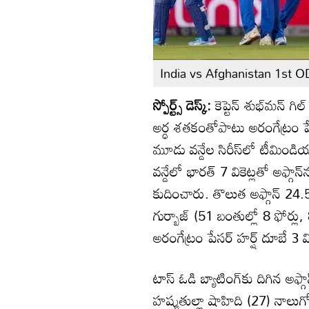
India vs Afghanistan 1st O
స్పోర్ట్స్ డెస్క్:
కెప్టెన్‌ శుభ్‌మన్‌ 
అర్ధ శతకంతోపాటు అరంగేట్రం పేసర్
మూడు వన్డేల సిరీస్‌లో టీమిండియ
వన్డేలో భారత్‌ 7 వికెట్లతో అఫ్గాన
కుదించారు. తొలుత అఫ్గాన్‌ 24.
గుర్బాజ్‌ (51 బంతుల్లో 8 ఫోర్ల
అరంగేట్రం పేసర్‌ హర్ష్‌ దూబే 3 వికె
టాస్‌ ఓడి బ్యాటింగ్‌కు దిగిన అఫ్గ
హష్మతుల్లా షాహిది (27) నాలుగ