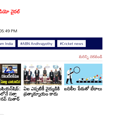
వీడియో వైరల్
 05:49 PM
am India
#ABN Andhrajyothy
#Cricket news
మరిన్ని చదవండి
పియన్‌షిప్:
ఏఐ ఎప్పటికీ వైద్యుడికి
బదిలీల పేరుతో బేరాలు
లోనే సత్తా
ప్రత్యామ్నాయం కాదు
నవ్ సుతార్