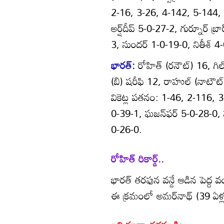
2-16, 3-26, 4-142, 5-144, 
అర్ష్‌దీప్‌ 5-0-27-2, గుర్నూర్‌ బ
3, సుందర్‌ 1-0-19-0, నితీశ్‌ 4
భారత్‌:
రోహిత్‌ (రనౌట్‌) 16, గిల్‌
(బి) షరీఫి 12, రాహుల్‌ (నాటౌట్
వికెట్ల పతనం: 1-46, 2-116, 3-
0-39-1, ఘజన్‌ఫర్‌ 5-0-28-0, స
0-26-0.
రోహిత్ రికార్డ్..
భారత్‌ తరఫున వన్డే ఆడిన పెద్ద 
ఈ క్రమంలో అమర్‌నాథ్‌ (39 ఏళ్ల