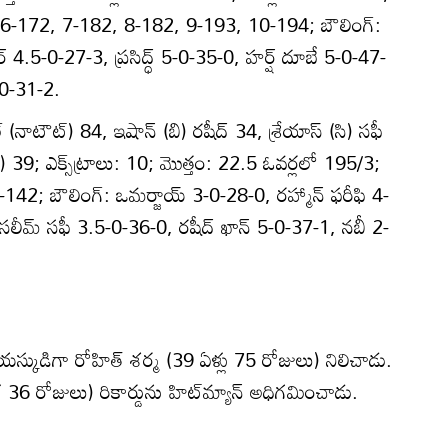
6-172, 7-182, 8-182, 9-193, 10-194; బౌలింగ్‌:
్రార్‌ 4.5-0-27-3, ప్రసిద్ధ్‌ 5-0-35-0, హర్ష్‌ దూబే 5-0-47-
-0-31-2.
 (నాటౌట్‌) 84, ఇషాన్‌ (బి) రషీద్‌ 34, శ్రేయాస్‌ (సి) సఫీ
‌) 39; ఎక్స్‌ట్రాలు: 10; మొత్తం: 22.5 ఓవర్లలో 195/3;
142; బౌలింగ్‌: ఒమర్జాయ్‌ 3-0-28-0, రహ్మాన్‌ ఫరీఫి 4-
లీమ్‌ సఫీ 3.5-0-36-0, రషీద్‌ ఖాన్‌ 5-0-37-1, నబీ 2-
వయస్కుడిగా రోహిత్‌ శర్మ (39 ఏళ్లు 75 రోజులు) నిలిచాడు.
 36 రోజులు) రికార్డును హిట్‌మ్యాన్‌ అధిగమించాడు.