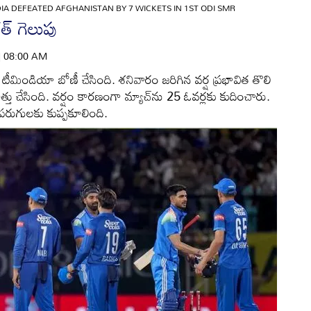
DIA DEFEATED AFGHANISTAN BY 7 WICKETS IN 1ST ODI SMR
త్‌ గెలుపు
 | 08:00 AM
‌లో టీమిండియా బోణీ చేసింది. శనివారం జరిగిన వర్ష ప్రభావిత తొలి
ు చిత్తు చేసింది. వర్షం కారణంగా మ్యాచ్‌ను 25 ఓవర్లకు కుదించారు.
పరుగులకు కుప్పకూలింది.