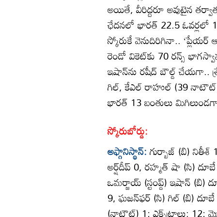
అయితే, వీరిద్దరూ అవుటైన తర్వ
ఛేదనలో భారత్‌ 22.5 ఓవర్లలో 195
స్కోరుకే వెనుదిరిగినా.. ‘ప్లేయర్‌ ఆ
రెండో వికెట్‌కు 70 రన్స్‌ భాగస
ఇషాన్‌ను రషీద్‌ బౌల్డ్‌ చేయగా.. 
గిల్‌, కేఎల్‌ రాహుల్‌ (39 నాటౌ
భారత్‌ 13 బంతులు మిగిలుండగానే 
స్కోరుబోర్డు:
అఫ్గానిస్థాన్‌:
గుర్బాజ్‌ (బి) నితీశ్‌ 1
అర్ష్‌దీప్‌ 0, రహ్మత్‌ షా (సి) దూబ
ఒమర్జాయ్‌ (స్టంప్డ్‌) ఇషాన్‌ (బి) దూ
9, ఘజన్‌ఫర్‌ (సి) గిల్‌ (బి) దూబే 0
(నాటౌట్‌) 1; ఎక్స్‌ట్రాలు: 12;