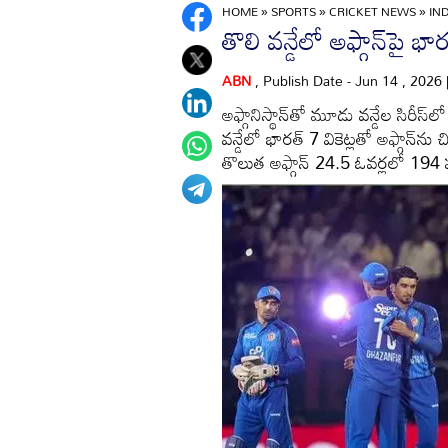
HOME
»
SPORTS
»
CRICKET NEWS
»
IN
తొలి వన్డేలో అఫ్గాన్‌పై భార
ABN
, Publish Date - Jun 14 , 2026
అఫ్గానిస్థాన్‌తో మూడు వన్డేల సిరీస్
వన్డేలో భారత్‌ 7 వికెట్లతో అఫ్గాన్‌న
తొలుత అఫ్గాన్‌ 24.5 ఓవర్లలో 194 