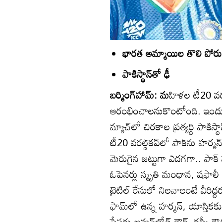
భారత అమ్మాయిల తొలి పోరు
పాకిస్థాన్‌తో ఢీ
బర్మింగ్‌హామ్‌: మ
హిళల టీ20 వర
ఆరంభించాలనుకొంటోంది. ఇందుల
మ్యాచ్‌లో చిరకాల ప్రత్యర్థి పా
టీ20 వరల్డ్‌కప్‌లో పాక్‌ను హర్మన్‌
మెరుగైన జట్టుగా ఎదగగా.. పాక్‌ ప
ఓపెనర్లు స్మృతి మంధాన, షఫాలీ 
టైటిల్‌ రేసులో నిలవాలంటే వీరి
ఫామ్‌లో ఉన్న హర్మన్‌, యాస్తికకు
పేసర్లు అమన్‌జోత్‌ కౌర్‌, కష్