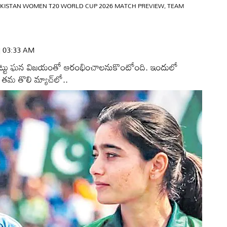
AKISTAN WOMEN T20 WORLD CUP 2026 MATCH PREVIEW, TEAM
 | 03:33 AM
త జట్టు ఘన విజయంతో ఆరంభించాలనుకొంటోంది. ఇందులో
 తమ తొలి మ్యాచ్‌లో..