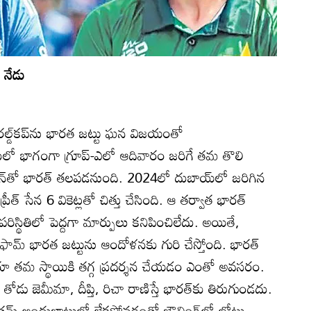
 నేడు
ల్డ్‌కప్‌ను భారత జట్టు ఘన విజయంతో
ో భాగంగా గ్రూప్‌-ఎలో ఆదివారం జరిగే తమ తొలి
కిస్థాన్‌తో భారత్‌ తలపడనుంది. 2024లో దుబాయ్‌లో జరిగిన
ప్రీత్‌ సేన 6 వికెట్లతో చిత్తు చేసింది. ఆ తర్వాత భారత్‌
రిస్థితిలో పెద్దగా మార్పులు కనిపించిలేదు. అయితే,
ఫామ్‌ భారత జట్టును ఆందోళనకు గురి చేస్తోంది. భారత్‌
ద్దరూ తమ స్థాయికి తగ్గ ప్రదర్శన చేయడం ఎంతో అవసరం.
 తోడు జెమీమా, దీప్తి, రిచా రాణిస్తే భారత్‌కు తిరుగుండదు.
వీ గౌతమ్‌ అందుబాటులో లేకపోవడంతో బౌలింగ్‌లో లోటు