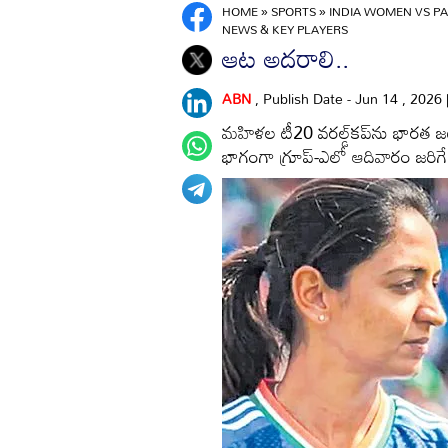
HOME
»
SPORTS
»
INDIA WOMEN VS P
NEWS & KEY PLAYERS
ఆట అదరాలి..
ABN
, Publish Date - Jun 14 , 2026
మహిళల టీ20 వరల్డ్‌కప్‌ను భార
భాగంగా గ్రూప్‌-ఎలో ఆదివారం జరిగే