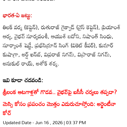
భారత-ఏ జట్టు:
తిలక్ వర్మ (కెప్టెన్), రుతురాజ్ గైక్వాడ్ (వైస్ కెప్టెన్), ప్రియాంశ్
ఆర్య, వైభవ్ సూర్యవంశీ, ఆయుశ్ బదోని, నిషాంత్ సింధు,
సూర్యాంశ్ షెడ్జే, ప్రభ్‌సిమ్రాన్ సింగ్ (వికెట్ కీపర్), కుమార్
కుషాగ్రా, అర్ష్ ఖన్‌బ్, విప్రరాజ్ నిగమ్, విప్రారాజ్ నిగమ్,
అనుకుల్ రాయ్, అశోక్ శర్మ.
ఇవి కూడా చదవండి:
శ్రీలంక ఆటగాళ్లతో గొడవ.. వైభవ్‌పై ఐసీసీ చర్యలు తప్పదా?
మెస్సి కోసం ప్రపంచం మొత్తం ఎదురుచూస్తోంది: అర్జెంటీనా
కోచ్
Updated Date - Jun 16 , 2026 | 03:37 PM