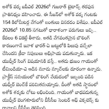
అశోక్ వర్మ ఐపీఎల్ 2026లో గుజరాత్ టైటాన్స్ తరఫున
ప్రాతినిధ్యం వహించాడు. ఈ సీజన్‌లో అశోక్ వర్మ గంటకు
154 కిలోమీటర్ల వేగంతో బంతులు విసరడం విశేషం. ఐపీఎల్
2026లో 10.85 సగటుతో ధారాళంగా పరుగులు ఇచ్చి..
కేవలం 6 వికెట్లే తీశాడు. అతడి వేగవంతమైన బౌలింగ్
కారణంగానే ఇవాళ భారత్-ఏ జట్టులోకి పిలుపు వచ్చేలా
చేసిందని క్రీడా నిపుణులు అభిప్రాయ పడుతున్నారు. ఇక
యుధ్వీర్ సింగ్ విషయానికి వస్తే.. అతడు భుజం గాయంతో
టీమిండియా-ఎ ఆడిన మూడు మ్యాచ్‌లకు దూరంగా ఉన్నాడు.
ప్రాక్టీస్ సమయంలో బౌలింగ్ వేయడంలో ఇబ్బంది పడిన
యధ్వీర్ బెంచ్‌కే పరిమితమయ్యాడు. దీంతో అతడి స్థానంలో
అశోక్ శర్మకు చోటు లభించింది. గాయంతో బాధపడుతున్న
యుధ్వీర్ బెంగళూరులోని బీసీసీఐ సెంటర్ ఆఫ్ ఎక్సలెన్స్ కు
రావాలని బీసీసీఐ తెలిపింది.