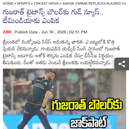
HOME
»
SPORTS
»
CRICKET NEWS
»
ASHOK VARMA REPLACES INJURED YUDH
గుజరాత్ టైటాన్స్ బౌలర్‌కు గుడ్ న్యూస్..
టీమిండియాకు ఎంపిక
ABN
, Publish Date - Jun 16 , 2026 | 02:51 PM
శ్రీలంకలో ముక్కోణపు సిరీస్ ఆడుతున్న భారత- ఎ జట్టులోకి కొత్త
ప్లేయర్ చేరనున్నాడు. గాయపడిన యధ్వీర్ సింగ్ స్థానంలో గుజరాత్
టైటాన్స్ ఆటగాడు అశోక్ శర్మను ఎంపిక చేస్తూ బీసీసీఐ నిర్ణయం
తీసుకుంది. దీంతో అతడు వెంటనే శ్రీలంకకు బయల్దేరనున్నాడు.