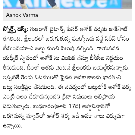
Ashok Varma
స్పోర్ట్స్ డెస్క్:
గుజరాత్ టైటాన్స్ పేసర్ అశోక్ వర్మకు జాక్‌పాట్
తగిలింది. శ్రీలంకలో జరుగుతున్న ముక్కోణపు వన్డే సిరీస్ కోసం
టీమిండియా-ఎ జట్టు నుంచి పిలుపు వచ్చింది. గాయపడిన
యధ్వీర్ స్థానంలో అశోక్ ను ఎంపిక చేస్తూ బీసీసీఐ నిర్ణయం
తీసుకుంది. దీంతో అతడు వెంటనే శ్రీలంకకు బయల్దేరనున్నాడు.
ఇప్పటికే రెండు ఓటములతో ఫైనల్ అవకాశాలను భారత్-ఎ
జట్టు సంక్లిష్టం చేసుకుంది. ఈ నేపథ్యంలో జట్టులోకి అశోక్ వర్మ
ఎంట్రీ బలం చేకూరుస్తుందని క్రీడా నిపుణులు అభిప్రాయ
పడుతున్నారు. బుధవారం(జూన్ 17న) అప్గానిస్థాన్‌తో
జరగనున్న మ్యాచ్‌లో అశోక్ శర్మ ఆడే అవకాశాలు ఎక్కువగా
ఉన్నాయి.