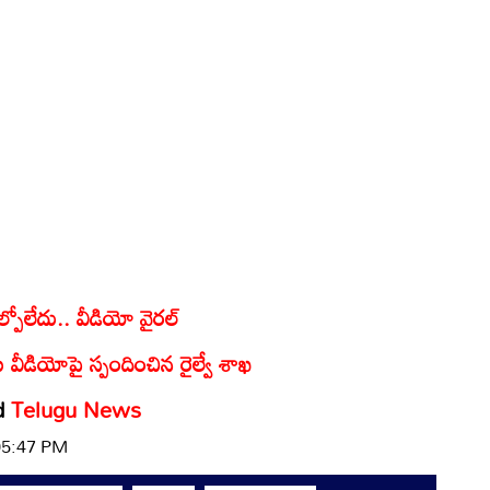
ల్పోలేదు.. వీడియో వైరల్
ీడియోపై స్పందించిన రైల్వే శాఖ
d
Telugu News
 05:47 PM