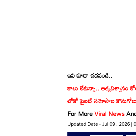
ఇవి కూడా చదవండి..
కాలు లేకున్నా.. ఆత్మవిశ్వాసం కో
లోకో పైలట్ సమోసాల కొనుగోలు వ
For More
Viral News
An
Updated Date - Jul 09 , 2026 |