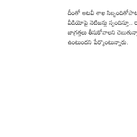
దీంతో అటవీ శాఖ సిబ్బందితోపాటు
వీడియోపై నెటిజన్లు స్పందిస్తూ
జాగ్రత్తలు తీసుకోవాలని చెబుత
ఉంటుందని పేర్కొంటున్నారు.