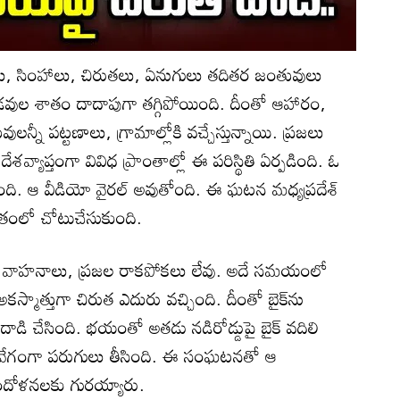
లు, సింహాలు, చిరుతలు, ఏనుగులు తదితర జంతువులు
అడవుల శాతం దాదాపుగా తగ్గిపోయింది. దీంతో ఆహారం,
్నీ పట్టణాలు, గ్రామాల్లోకి వచ్చేస్తున్నాయి. ప్రజలు
్యాప్తంగా వివిధ ప్రాంతాల్లో ఈ పరిస్థితి ఏర్పడింది. ఓ
సింది. ఆ వీడియో వైరల్ అవుతోంది. ఈ ఘటన మధ్యప్రదేశ్‌
ాంతంలో చోటుచేసుకుంది.
ై వాహనాలు, ప్రజల రాకపోకలు లేవు. అదే సమయంలో
. అకస్మాత్తుగా చిరుత ఎదురు వచ్చింది. దీంతో బైక్‌ను
డి చేసింది. భయంతో అతడు నడిరోడ్డుపై బైక్ వదిలి
 వేగంగా పరుగులు తీసింది. ఈ సంఘటనతో ఆ
ాందోళనలకు గురయ్యారు.