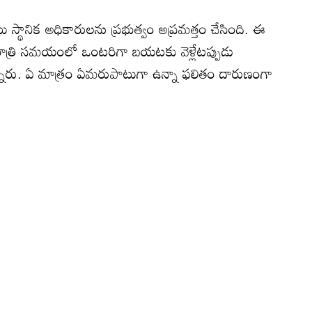
 స్థానిక అధికారులను ప్రభుత్వం అప్రమత్తం చేసింది. ఈ
.. రాత్రి సమయంలో ఒంటరిగా బయటకు వెళ్లేటప్పుడు
ున్నారు. ఏ మాత్రం ఏమరుపాటుగా ఉన్నా ఫలితం దారుణంగా