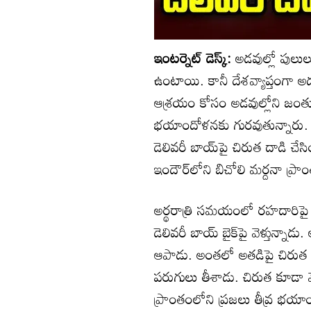
ఇంటర్నెట్ డెస్క్:
అడవుల్లో పులు
ఉంటాయి. కానీ దేశవ్యాప్తంగా 
ఆశ్రయం కోసం అడవుల్లోని జంతువులన
భయాందోళనకు గురవుతున్నారు. దేశవ
డెలివరీ బాయ్‌పై చిరుత దాడి చే
ఇందౌర్‌లోని బిచోలి మర్దనా ప్ర
అర్థరాత్రి సమయంలో రహదారిప
డెలివరీ బాయ్ బైక్‌పై వెళ్తున్నాడు
ఆపాడు. అంతలో అతడిపై చిరుత దా
పరుగులు తీశాడు. చిరుత కూడా
ప్రాంతంలోని ప్రజలు తీవ్ర భయ