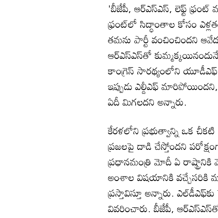
'బీజేపీ, ఆర్ఎస్ఎస్, లెఫ్ట్ ఫ్రం
ఫ్రంట్‌లో సిద్ధాంతాల కోసం ఎళ
తమను పార్టీ వంచించిందని ఆవేదన
ఆర్ఎస్ఎస్‌తో కుమ్మక్కయినందునే
కాంగ్రెస్ సారథ్యంలోని యూడీఎఫ్ ఎప
ఇప్పుడు ఎల్డీఎఫ్ మారిపోయిందని, 
ఏదీ మిగలదని అన్నారు.
కేరళలోని ప్రభుత్వాన్ని ఒక చీకటి శ
ప్రజలపై దాడి చేస్తోందని పరోక్షం
ప్రధానమంత్రి మోదీ ఏ రాష్ట్రాని
అంశాల విషయానికి వచ్చేసరికి మ
ప్రస్తావిస్తూ అన్నారు. ఎల్‌డ
వివరించారు. బీజేపీ, ఆర్‌ఎస్ఎస్