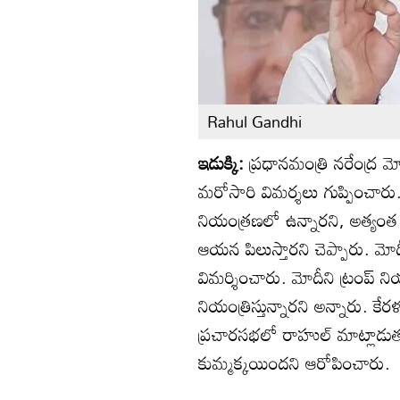
Rahul Gandhi
ఇడుక్కి:
ప్రధానమంత్రి నరేంద్ర మ
మరోసారి విమర్శలు గుప్పించారు. న
నియంత్రణలో ఉన్నారని, అత్యం
ఆయన పిలుస్తారని చెప్పారు. మోద
విమర్శించారు. మోదీని ట్రంప్ నియ
నియంత్రిస్తున్నారని అన్నారు. క
ప్రచారసభలో రాహుల్ మాట్లాడుతూ, 
కుమ్మక్కయిందని ఆరోపించారు.