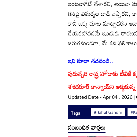
ఇంటరాగేట్ చేశారని, అయినా కూ
తనపై విమర్శల దాడి చేస్తారని,
కానీ ఒక్క మాట మాట్లాడరని అన్
చేయకపోవడమే ఇందుకు కారణమని అన
జరుగనుండగా, మే 4న ఫలితాలు
ఇవి కూడా చదవండి..
పుదుచ్చేరి రాష్ట్ర హోదాకు టీవీకే 
శశిథరూర్ కాన్వాయ్‌ని అడ్డుకున్న జ
Updated Date - Apr 04 , 2026 |
#Rahul Gandhi
#Ke
Tags
సంబంధిత వార్తలు