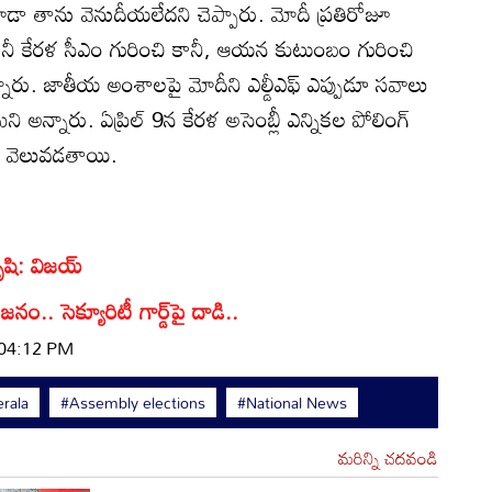
డా తాను వెనుదీయలేదని చెప్పారు. మోదీ ప్రతిరోజూ
 కానీ కేరళ సీఎం గురించి కానీ, ఆయన కుటుంబం గురించి
నారు. జాతీయ అంశాలపై మోదీని ఎల్డీఎఫ్ ఎప్పుడూ సవాలు
్నారు. ఏప్రిల్ 9న కేరళ అసెంబ్లీ ఎన్నికల పోలింగ్
 వెలువడతాయి.
కృషి: విజయ్
నం.. సెక్యూరిటీ గార్డ్‌పై దాడి..
 04:12 PM
rala
#Assembly elections
#National News
మరిన్ని చదవండి