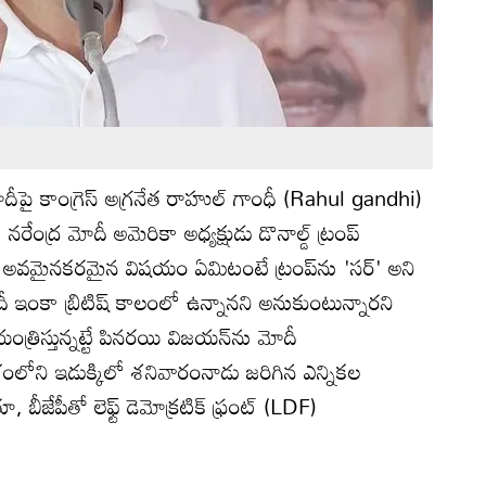
ోదీపై కాంగ్రెస్ అగ్రనేత రాహుల్ గాంధీ (Rahul gandhi)
రేంద్ర మోదీ అమెరికా అధ్యక్షుడు డొనాల్డ్ ట్రంప్
త అవమైనకరమైన విషయం ఏమిటంటే ట్రంప్‌ను 'సర్' అని
ీ ఇంకా బ్రిటిష్ కాలంలో ఉన్నానని అనుకుంటున్నారని
ంత్రిస్తున్నట్టే పినరయి విజయన్‌ను మోదీ
ేరళంలోని ఇడుక్కిలో శనివారంనాడు జరిగిన ఎన్నికల
బీజేపీతో లెఫ్ట్ డెమోక్రటిక్ ఫ్రంట్ (LDF)