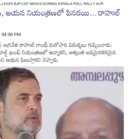
LLEGES BJP LDF NEXUS DURING KERALA POLL RALLY AVR
దీ, ఆయన నియంత్రణలో పినరయి... రాహుల్
 | 04:08 PM
రెస్ అగ్రనేత రాహుల్ గాంధీ మరోసారి విమర్శలు గుప్పించారు.
డొనాల్డ్ ట్రంప్ నియంత్రణలో ఉన్నారని, అత్యంత అవమైనకరమైన
ని ఆయన పిలుస్తారని చెప్పారు.