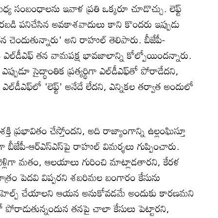
ట్ మధ్య సంబంధాలను ఇవాళ ప్రతి ఒక్కరూ చూడొచ్చు. లెఫ్ట్
్లతరబడి పనిచేసిన అవకాశవాదులు కాని కొందరు ఇప్పుడు
 చెందుతున్నారు' అని రాహుల్ తెలిపారు. బీజేపీ-
 ఎల్‌డీఎఫ్‌ తన వామపక్ష భావజాలాన్ని కోల్పోయిందన్నారు.
్పుడూ సైద్ధాంతిక ప్రత్యర్థిగా ఎల్‌డీఎఫ్‌తో పోరాడేదని,
ఎల్‌డీఎఫ్‌లో 'లెఫ్ట్' అనేదే లేదని, ఎన్నికల తర్వాత అందులో
క్తి ప్రభావితం చేస్తోందని, అది రాజ్యాంగాన్ని ఉల్లంఘిస్తూ
గా బీజేపీ-ఆర్ఎస్ఎస్‌పై రాహుల్ విమర్శలు గుప్పించారు.
కి వెళ్లిగా మతం, ఆలయాలు గురించి మాట్లాడతారని, కేరళ
ాత్రం పెదవి విప్పరని శబరిమల బంగారం కేసును
ీఎఫ్‌కు హెల్ప్ చేయాలని ఆయన అనుకోవడమే అందుకు కారణమని
‌తో పోరాడుతున్నందున తనపై చాలా కేసులు పెట్టారని,