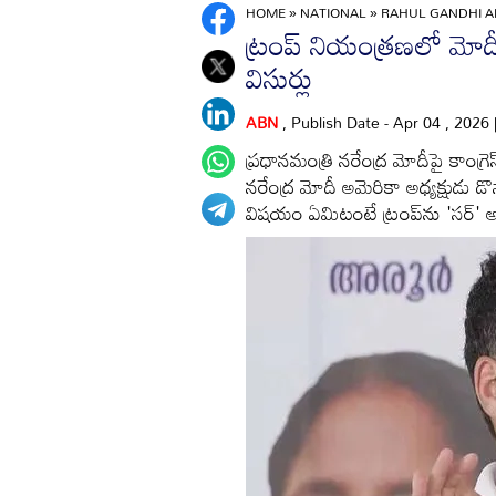
HOME
»
NATIONAL
»
RAHUL GANDHI A
ట్రంప్ నియంత్రణలో మో
విసుర్లు
ABN
, Publish Date - Apr 04 , 2026
ప్రధానమంత్రి నరేంద్ర మోదీపై కాంగ్
నరేంద్ర మోదీ అమెరికా అధ్యక్షుడు 
విషయం ఏమిటంటే ట్రంప్‌ను 'సర్' అ