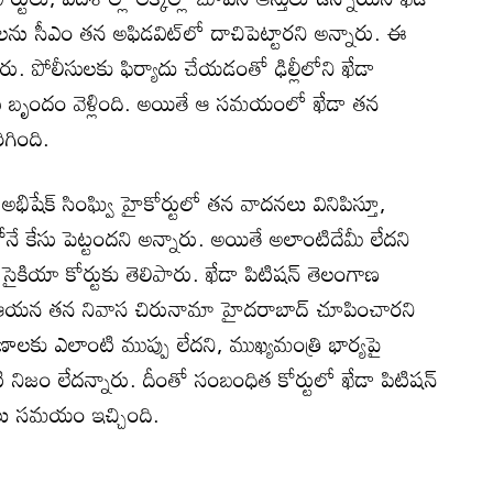
ు సీఎం తన అఫిడవిట్‌లో దాచిపెట్టారని అన్నారు. ఈ
పోలీసులకు ఫిర్యాదు చేయడంతో ఢిల్లీలోని ఖేడా
సు బృందం వెళ్లింది. అయితే ఆ సమయంలో ఖేడా తన
గింది.
 అభిషేక్ సింఘ్వి హైకోర్టులో తన వాదనలు వినిపిస్తూ,
ోనే కేసు పెట్టందని అన్నారు. అయితే అలాంటిదేమీ లేదని
సైకియా కోర్టుకు తెలిపారు. ఖేడా పిటిషన్ తెలంగాణ
ానీ ఆయన తన నివాస చిరునామా హైదరాబాద్ చూపించారని
రాణాలకు ఎలాంటి ముప్పు లేదని, ముఖ్యమంత్రి భార్యపై
ిజం లేదన్నారు. దీంతో సంబంధిత కోర్టులో ఖేడా పిటిషన్
ులు సమయం ఇచ్చింది.