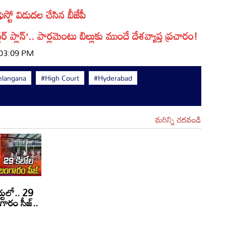
ెస్టో విడుదల చేసిన బీజేపీ
ర్ ప్లాన్’.. పార్లమెంటు బిల్లుకు ముందే దేశవ్యాప్త ప్రచారం!
 03:09 PM
elangana
#High Court
#Hyderabad
మరిన్ని చదవండి
్టులో.. 29
గారం సీజ్..