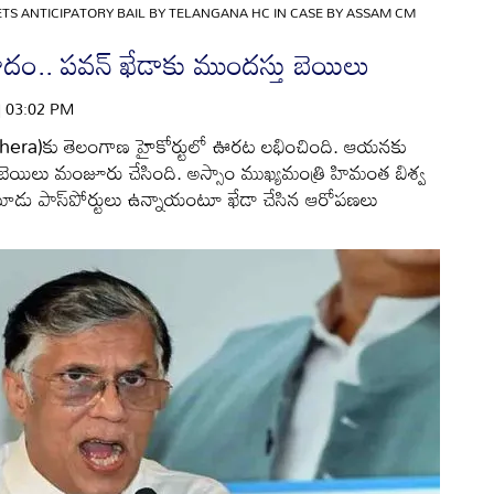
S ANTICIPATORY BAIL BY TELANGANA HC IN CASE BY ASSAM CM
వివాదం.. పవన్ ఖేడాకు ముందస్తు బెయిలు
 | 03:02 PM
 Khera)కు తెలంగాణ హైకోర్టులో ఊరట లభించింది. ఆయనకు
 బెయిలు మంజూరు చేసింది. అస్సాం ముఖ్యమంత్రి హిమంత బిశ్వ
 మూడు పాస్‌పోర్టులు ఉన్నాయంటూ ఖేడా చేసిన ఆరోపణలు