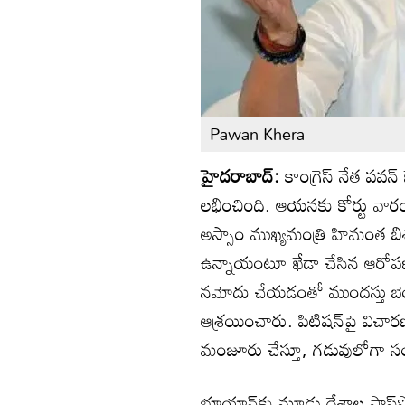
Pawan Khera
హైదరాబాద్:
కాంగ్రెస్ నేత పవ
లభించింది. ఆయనకు కోర్టు వార
అస్సాం ముఖ్యమంత్రి హిమంత బిశ్
ఉన్నాయంటూ ఖేడా చేసిన ఆరోపణల
నమోదు చేయడంతో ముందస్తు బె
ఆశ్రయించారు. పిటిషన్‌పై విచార
మంజూరు చేస్తూ, గడువులోగా సంబ
భూయాన్‌కు మూడు దేశాల పాస్‌పోర్