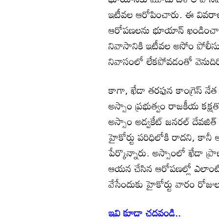
ఇటీవల ఆరోపించారు. ఈ వివరాలన
ఆరోపణలను భూయాన్ ఖండించారు. 
నివాసానికి ఇటీవల అసోం పోలీ
నివాసంలో లేకపోవడంతో వెనుదిరి
కాగా, ఖేడా తరఫున కాంగ్రెస్ నేత
అస్సాం ప్రభుత్వం రాజకీయ కక్షత
అస్సాం అడ్వకేట్ జనరల్ దేవజిత్ 
హైకోర్టు పరిధిలోకి రాదని, క
పేర్కొన్నారు. అస్సాంలో ఖేడా ప్
ఆయన చేసిన ఆరోపణల్లో ఎలాంటి న
వేసేందుకు హైకోర్టు వారం రోజ
ఇవి కూడా చదవండి..