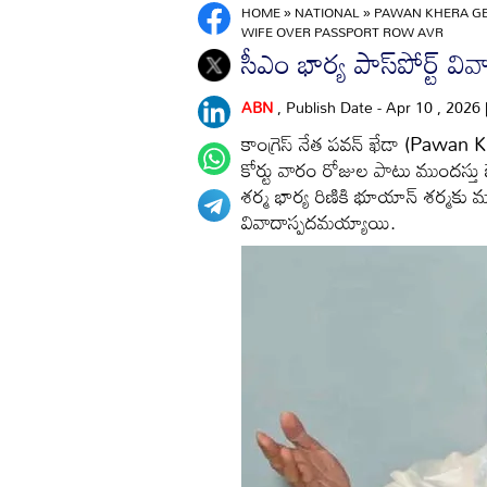
HOME
»
NATIONAL
»
PAWAN KHERA GET
WIFE OVER PASSPORT ROW AVR
సీఎం భార్య పాస్‌పోర్ట్ 
ABN
, Publish Date - Apr 10 , 2026
కాంగ్రెస్ నేత పవన్ ఖేడా (Pawan
కోర్టు వారం రోజుల పాటు ముందస్తు
శర్మ భార్య రిణికి భూయాన్ శర్మకు
వివాదాస్పదమయ్యాయి.