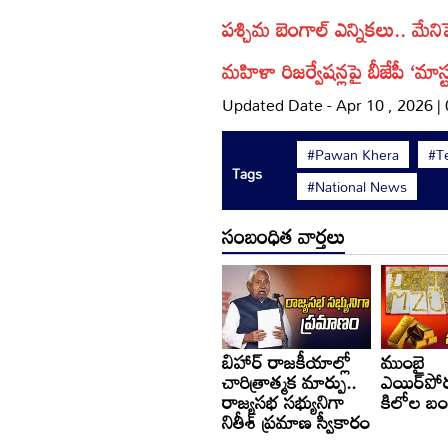
పశ్చిమ బెంగాల్ ఎన్నికలు.. మేనిఫ
మహిళా రిజర్వేషన్లపై బీజేపీ ‘మాస్ట
Updated Date - Apr 10 , 2026 |
#Pawan Khera
#T
Tags
#National News
సంబంధిత వార్తలు
బిహార్ రాజకీయాల్లో
ముంబై
చారిత్రాత్మక మార్పు..
ఎయిర్‌పోర
రాజ్యసభ సభ్యునిగా
కిలోల బం
నితీశ్ ప్రమాణ స్వీకారం