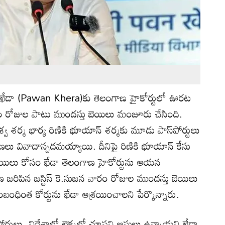
న్ ఖేడా (Pawan Khera)కు తెలంగాణ హైకోర్టులో ఊరట
ం రోజుల పాటు ముందస్తు బెయిలు మంజూరు చేసింది.
వ శర్మ భార్య రిణికి భూయాన్ శర్మకు మూడు పాస్‌పోర్టులు
ు వివాదాస్పదమయ్యాయి. దీనిపై రిణికి భూయాన్ కేసు
యిలు కోసం ఖేడా తెలంగాణ హైకోర్టును ఆయన
ణ జరిపిన జస్టిస్ కె.సుజన వారం రోజుల ముందస్తు బెయిలు
ంధింత కోర్టును ఖేడా ఆశ్రయించాలని పేర్కొన్నారు.
టులు, విదేశాల్లో లెక్కల్లో చూపని ఆస్తులు ఉన్నాయని ఖేడా