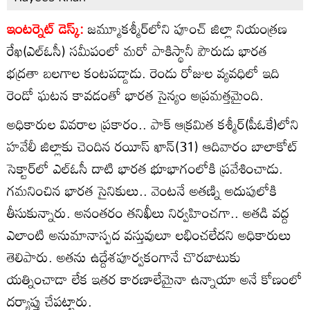
ఇంటర్నెట్ డెస్క్:
జమ్మూకశ్మీర్‌లోని పూంచ్ జిల్లా నియంత్రణ
రేఖ(ఎల్‌ఓసీ) సమీపంలో మరో పాకిస్థానీ పౌరుడు భారత
భద్రతా బలగాల కంటపడ్డాడు. రెండు రోజుల వ్యవధిలో ఇది
రెండో ఘటన కావడంతో భారత సైన్యం అప్రమత్తమైంది.
అధికారుల వివరాల ప్రకారం.. పాక్ ఆక్రమిత కశ్మీర్‌(పీఓకే)లోని
హవేలీ జిల్లాకు చెందిన రయీస్ ఖాన్(31) ఆదివారం బాలాకోట్
సెక్టార్‌లో ఎల్‌ఓసీ దాటి భారత భూభాగంలోకి ప్రవేశించాడు.
గమనించిన భారత సైనికులు.. వెంటనే అతణ్ని అదుపులోకి
తీసుకున్నారు. అనంతరం తనిఖీలు నిర్వహించగా.. అతడి వద్ద
ఎలాంటి అనుమానాస్పద వస్తువులూ లభించలేదని అధికారులు
తెలిపారు. అతను ఉద్దేశపూర్వకంగానే చొరబాటుకు
యత్నించాడా లేక ఇతర కారణాలేమైనా ఉన్నాయా అనే కోణంలో
దర్యాప్తు చేపట్టారు.