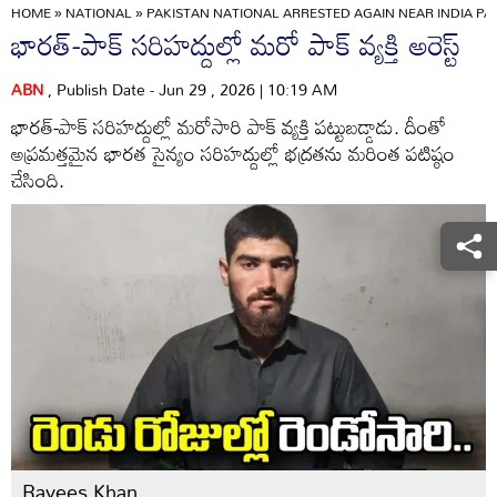
HOME
»
NATIONAL
»
PAKISTAN NATIONAL ARRESTED AGAIN NEAR INDIA P
భారత్-పాక్ సరిహద్దుల్లో మరో పాక్ వ్యక్తి అరెస్ట్
ABN
, Publish Date - Jun 29 , 2026 | 10:19 AM
భారత్-పాక్ సరిహద్దుల్లో మరోసారి పాక్ వ్యక్తి పట్టుబడ్డాడు. దీంతో
అప్రమత్తమైన భారత సైన్యం సరిహద్దుల్లో భద్రతను మరింత పటిష్ఠం
చేసింది.
Rayees Khan