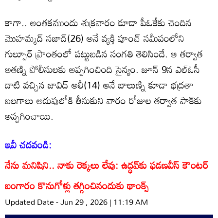
కాగా.. అంతకముందు శుక్రవారం కూడా పీఓకేకు చెందిన
మొహమ్మద్ సజాద్(26) అనే వ్యక్తి పూంచ్‌ సమీపంలోని
గుల్పూర్ ప్రాంతంలో పట్టుబడిన సంగతి తెలిసిందే. ఆ తర్వాత
అతణ్ని పోలీసులకు అప్పగించింది సైన్యం. జూన్ 9న ఎల్‌ఓసీ
దాటి వచ్చిన జావిద్ అలీ(14) అనే బాలుణ్ని కూడా భద్రతా
బలగాలు అదుపులోకి తీసుకుని వారం రోజుల తర్వాత పాక్‌కు
అప్పగించాయి.
ఇవీ చదవండి:
నేను మనిషిని.. నాకు రెక్కలు లేవు: ఉద్ధవ్‌కు ఫడణవీస్ కౌంటర్
బంగారం కొనుగోళ్లు తగ్గించినందుకు థాంక్స్‌
Updated Date - Jun 29 , 2026 | 11:19 AM