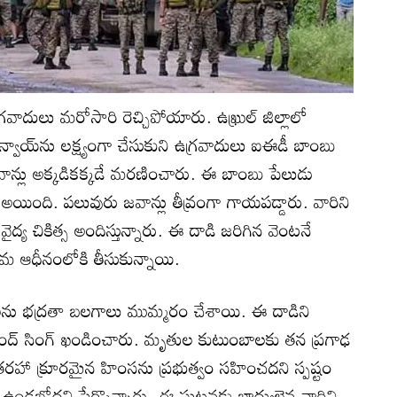
రవాదులు మరోసారి రెచ్చిపోయారు. ఉఖ్రుల్ జిల్లాలో
కాన్వాయ్‌ను లక్ష్యంగా చేసుకుని ఉగ్రవాదులు ఐఈడీ బాంబు
ాన్లు అక్కడికక్కడే మరణించారు. ఈ బాంబు పేలుడు
అయింది. పలువురు జవాన్లు తీవ్రంగా గాయపడ్డారు. వారిని
ైద్య చికిత్స అందిస్తున్నారు. ఈ దాడి జరిగిన వెంటనే
తమ ఆధీనంలోకి తీసుకున్నాయి.
లను భద్రతా బలగాలు ముమ్మరం చేశాయి. ఈ దాడిని
ంద్ సింగ్ ఖండించారు. మృతుల కుటుంబాలకు తన ప్రగాఢ
రహా క్రూరమైన హింసను ప్రభుత్వం సహించదని స్పష్టం
 ఉండబోదని పేర్కొన్నారు. ఈ ఘటనకు బాధ్యులైన వారిని