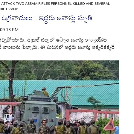
 ATTACK TWO ASSAM RIFLES PERSONNEL KILLED AND SEVERAL
TRICT VVNP
ఉగ్రవాదులు.. ఇద్దరు జవాన్లు మృతి
| 09:13 PM
్చిపోయారు. ఉఖ్రుల్ జిల్లాలో అస్సాం జవాన్లు కాన్వాయ్‌ను
డీ బాంబును పేల్చారు. ఈ ఘటనలో ఇద్దరు జవాన్లు అక్కడికక్కడే