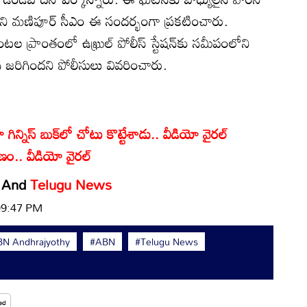
ిస్తామని మణిపూర్ సీఎం ఈ సందర్భంగా ప్రకటించారు.
 ప్రాంతంలో ఉఖ్రుల్ పోలీస్ స్టేషన్‌కు సమీపంలోని
 జరిగిందని పోలీసులు వివరించారు.
గిన్నిస్ బుక్‌లో చోటు కొట్టేశాడు.. వీడియో వైరల్
ణం.. వీడియో వైరల్
And
Telugu News
 09:47 PM
N Andhrajyothy
#ABN
#Telugu News