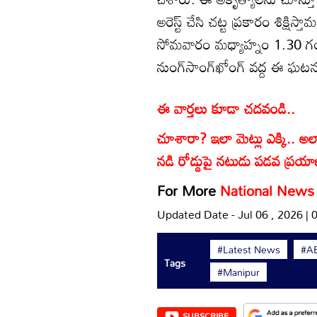
అరెస్ట్ చేసి చట్ట ప్రకారం శిక్ష
సోమవారం మధ్యాహ్నం 1.30 గంటల
నుంగ్‌సాంగ్‌ఖోంగ్ వద్ద ఈ ఘటన
ఈ వార్తలు కూడా చదవండి..
చూశారా? ఇలా మెట్లు ఎక్కి.. అలా 
నడి రోడ్డుపై నటుడు పడవ ప్రయా
For More
National News
Updated Date - Jul 06 , 2026 |
#Latest News
#AB
Tags
#Manipur
SUBSCRIBE