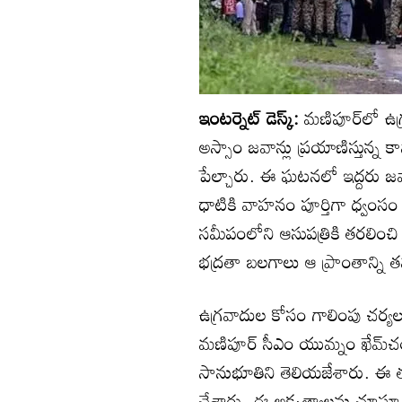
ఇంటర్నెట్ డెస్క్:
మణిపూర్‌లో ఉగ్
అస్సాం జవాన్లు ప్రయాణిస్తున్న 
పేల్చారు. ఈ ఘటనలో ఇద్దరు జవ
ధాటికి వాహనం పూర్తిగా ధ్వంసం 
సమీపంలోని ఆసుపత్రికి తరలించి వ
భద్రతా బలగాలు ఆ ప్రాంతాన్ని 
ఉగ్రవాదుల కోసం గాలింపు చర్య
మణిపూర్ సీఎం యుమ్నం ఖేమ్‌చ
సానుభూతిని తెలియజేశారు. ఈ త
చేశారు. ఈ అకృత్యాలను చూస్తూ