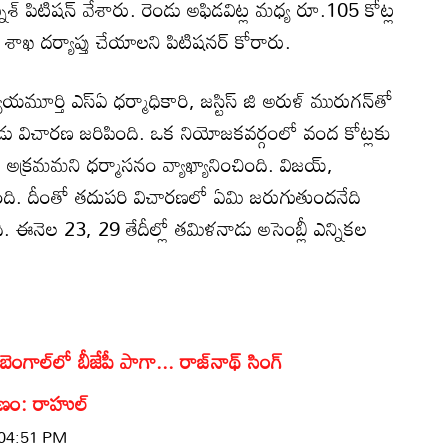
్నేశ్ పిటిషన్ వేశారు. రెండు అఫిడవిట్ల మధ్య రూ.105 కోట్ల
శాఖ దర్యాప్తు చేయాలని పిటిషనర్ కోరారు.
యాయమూర్తి ఎస్ఏ ధర్మాధికారి, జస్టిస్ జి అరుళ్ మురుగన్‌తో
 విచారణ జరిపింది. ఒక నియోజకవర్గంలో వంద కోట్లకు
 అక్రమమని ధర్మాసనం వ్యాఖ్యానించింది. విజయ్‌,
ింది. దీంతో తదుపరి విచారణలో ఏమి జరుగుతుందనేది
. ఈనెల 23, 29 తేదీల్లో తమిళనాడు అసెంబ్లీ ఎన్నికల
ెంగాల్‌లో బీజేపీ పాగా... రాజ్‌నాథ్ సింగ్
రణం: రాహుల్
 04:51 PM