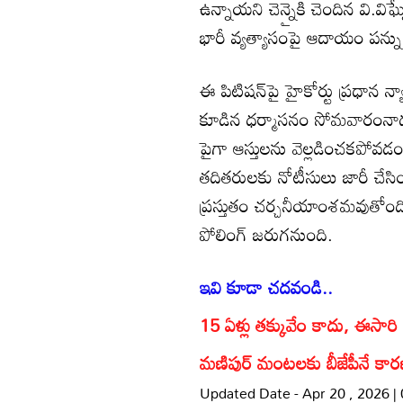
ఉన్నాయని చెన్నైకి చెందిన వి.విఘ
భారీ వ్యత్యాసంపై ఆదాయం పన్ను 
ఈ పిటిషన్‌పై హైకోర్టు ప్రధాన న్
కూడిన ధర్మాసనం సోమవారంనాడు
పైగా ఆస్తులను వెల్లడించకపోవడం
తదితరులకు నోటీసులు జారీ చేస
ప్రస్తుతం చర్చనీయాంశమవుతోంది
పోలింగ్ జరుగనుంది.
ఇవి కూడా చదవండి..
15 ఏళ్లు తక్కువేం కాదు, ఈసారి బ
మణిపుర్ మంటలకు బీజేపీనే కా
Updated Date - Apr 20 , 2026 |