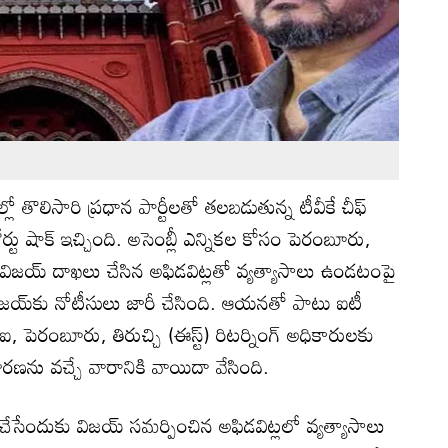
్లో తొలిసారి ప్రధాన పార్టీలతో తలబడుతున్న టీవీకే చీఫ్
్టు షాక్ ఇచ్చింది. అసెంబ్లీ ఎన్నికల కోసం పెరంబూరు,
లో విజయ్ దాఖలు చేసిన అఫిడవిట్లతో వ్యత్యాసాలు ఉండటంపై
ై విజయ్‌కు నోటీసులు జారీ చేసింది. ఆయనతో పాటు ఐటీ
ఈసీఐ, పెరంబూరు, తిరుచ్చి (ఈస్ట్) రిటర్నింగ్ అధికారులకు
ారణను వచ్చే వారానికి వాయిదా వేసింది.
చేసేందుకు విజయ్ సమర్పించిన అఫిడవిట్లలో వ్యత్యాసాలు