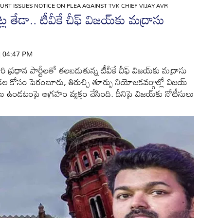
RT ISSUES NOTICE ON PLEA AGAINST TVK CHIEF VIJAY AVR
 తేడా.. టీవీకే చీఫ్ విజయ్‌కు మద్రాసు
 | 04:47 PM
ారి ప్రధాన పార్టీలతో తలబడుతున్న టీవీకే చీఫ్ విజయ్‌కు మద్రాసు
న్నికల కోసం పెరంబూరు, తిరుచ్చి తూర్పు నియోజకవర్గాల్లో విజయ్
లు ఉండటంపై ఆగ్రహం వ్యక్తం చేసింది. దీనిపై విజయ్‌కు నోటీసులు