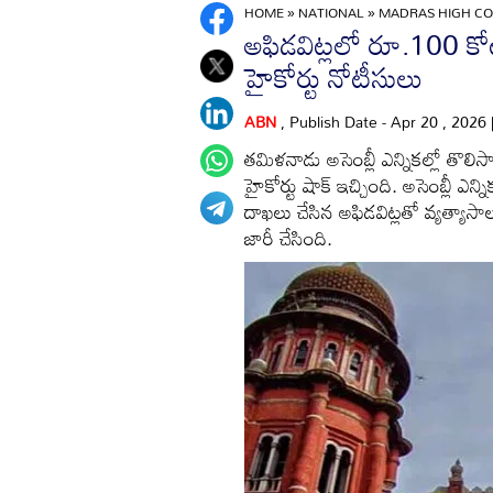
HOME
»
NATIONAL
»
MADRAS HIGH COU
అఫిడవిట్లలో రూ.100 కోట్ల
హైకోర్టు నోటీసులు
ABN
, Publish Date - Apr 20 , 2026
తమిళనాడు అసెంబ్లీ ఎన్నికల్లో తొలిస
హైకోర్టు షాక్ ఇచ్చింది. అసెంబ్లీ ఎ
దాఖలు చేసిన అఫిడవిట్లతో వ్యత్యాసా
జారీ చేసింది.