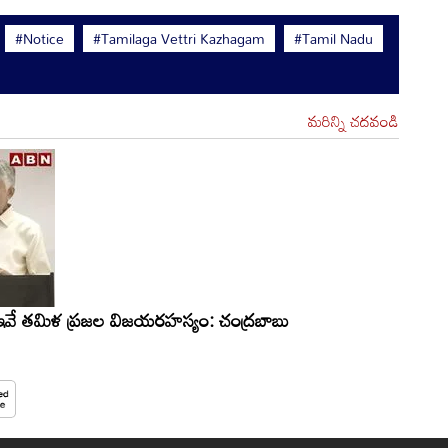
#Notice
#Tamilaga Vettri Kazhagam
#Tamil Nadu
మరిన్ని చదవండి
.. ఇవే తమిళ ప్రజల విజయరహస్యం: చంద్రబాబు