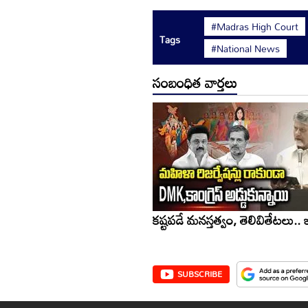
#Madras High Court
Tags
#National News
సంబంధిత వార్తలు
కష్టపడే మనస్తత్వం, తెలివితేటలు
SUBSCRIBE