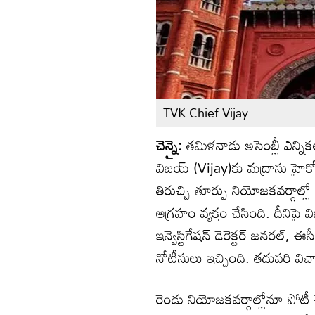
TVK Chief Vijay
చెన్నై:
తమిళనాడు అసెంబ్లీ ఎన్నికల
విజయ్‌ (Vijay)కు మద్రాసు హైకోర
తిరుచ్చి తూర్పు నియోజకవర్గాల్
ఆగ్రహం వ్యక్తం చేసింది. దీనిప
ఇన్వెస్టిగేషన్ డెరెక్టర్ జనరల్, 
నోటీసులు ఇచ్చింది. తదుపరి విచ
రెండు నియోజకవర్గాల్లోనూ పోటీ 