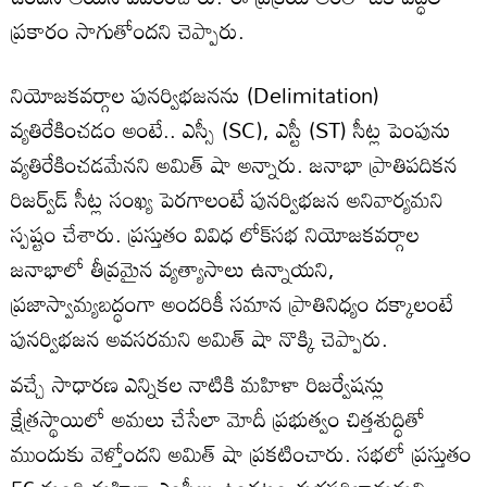
ప్రకారం సాగుతోందని చెప్పారు.
నియోజకవర్గాల పునర్విభజనను (Delimitation)
వ్యతిరేకించడం అంటే.. ఎస్సీ (SC), ఎస్టీ (ST) సీట్ల పెంపును
వ్యతిరేకించడమేనని అమిత్ షా అన్నారు. జనాభా ప్రాతిపదికన
రిజర్వ్‌డ్ సీట్ల సంఖ్య పెరగాలంటే పునర్విభజన అనివార్యమని
స్పష్టం చేశారు. ప్రస్తుతం వివిధ లోక్‌సభ నియోజకవర్గాల
జనాభాలో తీవ్రమైన వ్యత్యాసాలు ఉన్నాయని,
ప్రజాస్వామ్యబద్ధంగా అందరికీ సమాన ప్రాతినిధ్యం దక్కాలంటే
పునర్విభజన అవసరమని అమిత్ షా నొక్కి చెప్పారు.
వచ్చే సాధారణ ఎన్నికల నాటికి మహిళా రిజర్వేషన్లు
క్షేత్రస్థాయిలో అమలు చేసేలా మోదీ ప్రభుత్వం చిత్తశుద్ధితో
ముందుకు వెళ్తోందని అమిత్ షా ప్రకటించారు. సభలో ప్రస్తుతం