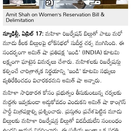
Amit Shah on Women’s Reservation Bill &
Delimitation
న్యూఢిల్లీ, ఏప్రిల్ 17:
మహిళా రిజర్వేషన్ బిల్లుతో పాటు మరో
మూడు కీలక బిల్లులపై లోక్‌సభలో సుదీర్ఘ చర్చ ముగిసింది. ఈ
సందర్భంగా అమిత్ షా ప్రతిపక్ష 'ఇండి' (INDIA) కూటమి
లక్ష్యంగా ఘాటైన విమర్శలు చేశారు. మహిళలకు రిజర్వేషన్లు
కల్పించే చారిత్రాత్మక నిర్ణయాన్ని 'ఇండి' కూటమి సభ్యులు
వ్యతిరేకించడం విచారకరమని అమిత్ షా అన్నారు.
మహిళా సాధికారత కోసం ప్రభుత్వం తీసుకుంటున్న చర్యలకు
మద్దతు ఇవ్వకుండా అడ్డుకోవడం ఎందుకని అమిత్ షా కాంగ్రెస్
పార్టీ మిత్రపక్షాల్ని ప్రశ్నించారు. ప్రస్తుతం ప్రవేశపెట్టిన మూడు
బిల్లులకు మహిళా రిజర్వేషన్ల బిల్లుతో విడదీయలేని సంబంధం
ఉందని ఆయన వివరించారు. ఈ ప్రక్రియ అంతా ఒక పద్ధతి