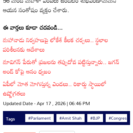
56 మంది మహిళా ఎంపీలు ఉండటం శుభపరిణామమని
ఆయన సంతోషం వ్యక్తం చేశారు.
ఈ వార్తలు కూడా చదవండి...
మహానాడు నిర్వహణపై లోకేశ్ కీలక చర్చలు.. స్థలాల
పరిశీలనకు ఆదేశాలు
మావిగన్ పేరుతో ప్రజలను తప్పుదోవ పట్టిస్తున్నారు.. జగన్
అండ్ కోపై ఆనం ధ్వజం
ఏపీలో మోత మోగిస్తున్న ఎండలు.. రికార్డు స్థాయిలో
ఉష్ణోగ్రతలు
Updated Date - Apr 17 , 2026 | 06:46 PM
#Parliament
#Amit Shah
#BJP
#Congress
Tags