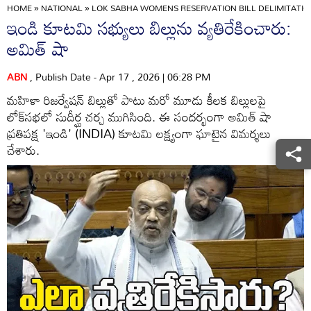
HOME
»
NATIONAL
»
LOK SABHA WOMENS RESERVATION BILL DELIMITATIO
ఇండి కూటమి సభ్యులు బిల్లును వ్యతిరేకించారు:
అమిత్‌ షా
ABN
, Publish Date - Apr 17 , 2026 | 06:28 PM
మహిళా రిజర్వేషన్ బిల్లుతో పాటు మరో మూడు కీలక బిల్లులపై
లోక్‌సభలో సుదీర్ఘ చర్చ ముగిసింది. ఈ సందర్భంగా అమిత్ షా
ప్రతిపక్ష 'ఇండి' (INDIA) కూటమి లక్ష్యంగా ఘాటైన విమర్శలు
చేశారు.