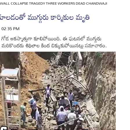
G WALL COLLAPSE TRAGEDY THREE WORKERS DEAD CHANDWAJI
 కూలడంతో ముగ్గురు కార్మికుల మృతి
 | 02:35 PM
నం గోడ అకస్మాత్తుగా కూలిపోయింది. ఈ ఘటనలో ముగ్గురు
ా, మరికొందరు శిథిలాల కింద చిక్కుకుపోయినట్లు సమాచారం.