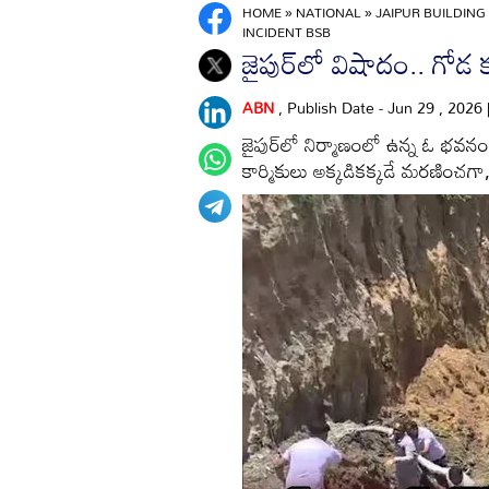
HOME
»
NATIONAL
»
JAIPUR BUILDIN
INCIDENT BSB
జైపుర్‌లో విషాదం.. గోడ
ABN
, Publish Date - Jun 29 , 2026
జైపుర్‌లో నిర్మాణంలో ఉన్న ఓ భవ
కార్మికులు అక్కడికక్కడే మరణించగ