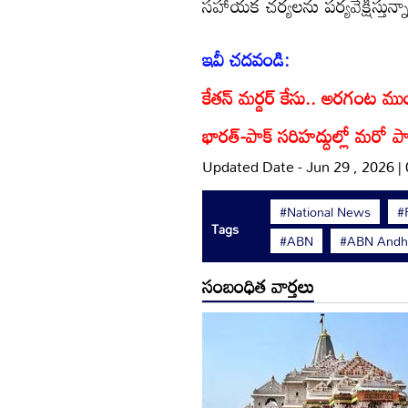
సహాయక చర్యలను పర్యవేక్షిస్తున్న
ఇవీ చదవండి:
కేతన్ మర్డర్ కేసు.. అరగంట ముంద
భారత్-పాక్ సరిహద్దుల్లో మరో పాక్ వ
Updated Date - Jun 29 , 2026 |
#National News
#
Tags
#ABN
#ABN Andhr
సంబంధిత వార్తలు