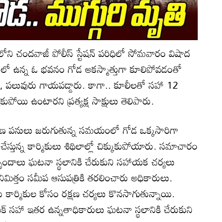
ుర్‌లోని చందవాజీ పోలీస్ స్టేషన్ పరిధిలో సోమవారం విషాద
ంలో ఉన్న ఓ భవనం గోడ అకస్మాత్తుగా కూలిపోవడంతో
గా, పలువురు గాయపడ్డారు. కాగా.. కూలీలతో సహా 12
కుపోయి ఉంటారని ప్రత్యక్ష సాక్షులు తెలిపారు.
 నిర్మాణ పనులు జరుగుతున్న సమయంలో గోడ ఒక్కసారిగా
స్తున్న కార్మికులు శిథిలాల్లో చిక్కుకుపోయారు. సమాచారం
 బృందాలు ఘటనా స్థలానికి చేరుకుని సహాయక చర్యలు
్స నిమిత్తం సమీప ఆసుపత్రికి తరలించారు అధికారులు.
దరు కార్మికుల కోసం రక్షణ చర్యలు కొనసాగుతున్నాయి.
 నాయక్ సహా ఇతర ఉన్నతాధికారులు ఘటనా స్థలానికి చేరుకుని