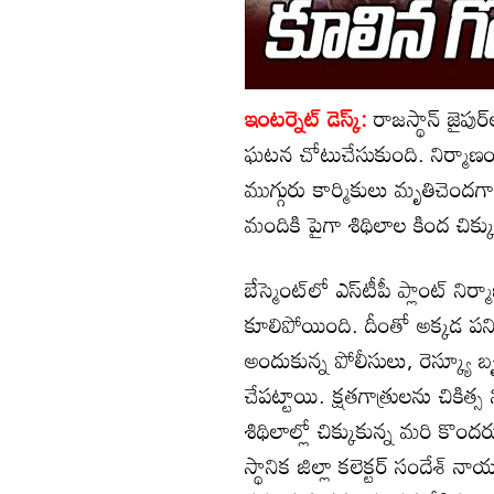
ఇంటర్నెట్ డెస్క్:
రాజస్థాన్‌ జైప
ఘటన చోటుచేసుకుంది. నిర్మాణ
ముగ్గురు కార్మికులు మృతిచెంద
మందికి పైగా శిథిలాల కింద చిక్కు
బేస్మెంట్‌లో ఎస్‌టీపీ ప్లాంట్
కూలిపోయింది. దీంతో అక్కడ పనిచే
అందుకున్న పోలీసులు, రెస్క్యూ
చేపట్టాయి. క్షతగాత్రులను చికిత
శిథిలాల్లో చిక్కుకున్న మరి కొం
స్థానిక జిల్లా కలెక్టర్ సందేశ్