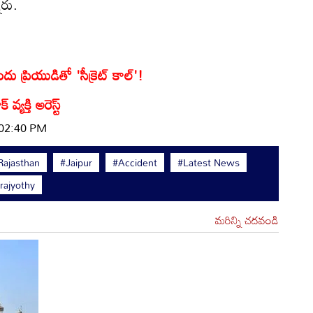
ారు.
ు ప్రియుడితో 'సీక్రెట్ కాల్'!
్యక్తి అరెస్ట్
 02:40 PM
Rajasthan
#Jaipur
#Accident
#Latest News
ajyothy
మరిన్ని చదవండి