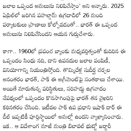
జలాల ఒప్పంద అమలును నిలిపివేస్తాం' అని అన్నారు. 2025
ఏప్రిల్‌లో జరిగిన పహల్గామ్‌ ఉగ్రదాడిలో 26 మంది
పర్యాటకులు ప్రాణాలు కోల్పోవడంతో.. భారత్‌ ఈ ఒప్పంద
అమలును నిలిపివేసిందని ఆయన గుర్తుచేశారు.
కాగా.. 1960లో ప్రపంచ బ్యాంకు మధ్యవర్తిత్వంతో కుదిరిన ఈ
ఒప్పందం సింధు నది, దాని ఉపనదుల జలాల పంపిణీ,
వినియోగాన్ని నియంత్రిస్తోంది. తొమ్మిదేళ్ల సుదీర్ఘ చర్చల
అనంతరం భారత్‌, పాక్ ఈ అగ్రీమెంట్‌పై సంతకాలు చేశాయి.
అయితే మారుతున్న పరిస్థితులు, సరిహద్దు ఉగ్రవాదం
నేపథ్యంలో ఒప్పందం కొనసాగింపుపై భారత్‌ తన వైఖరిని
కఠినతరం చేసింది. ఇటీవల పాక్ ఉప ప్రధాని ఇషాక్‌ దార్‌ ఈ
డీల్ ఇప్పటికీ పూర్తిస్థాయిలో అమల్లో ఉందని వ్యాఖ్యానించారు.
ఇక.. ఆ విదేశాంగ మాజీ మంత్రి బిలావల్‌ భుట్టో జర్దారీ