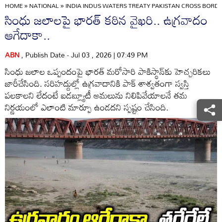
HOME
»
NATIONAL
»
INDIA INDUS WATERS TREATY PAKISTAN CROSS BORDE
సింధు జలాలపై భారత్‌ కఠిన వైఖరి.. ఉగ్రవాదం
ఆగేదాకా..
ABN
, Publish Date - Jul 03 , 2026 | 07:49 PM
సింధు జలాల ఒప్పందంపై భారత్ మరోసారి పాకిస్థాన్‌కు హెచ్చరికలు
జారీచేసింది. సరిహద్దుల్లో ఉగ్రవాదానికి పాక్ శాశ్వతంగా స్వస్తి
పలకాలని లేదంటే ఐడబ్ల్యూటీ అమలును నిలిపివేయాలనే తమ
నిర్ణయంలో ఎలాంటి మార్పూ ఉండదని స్పష్టం చేసింది.