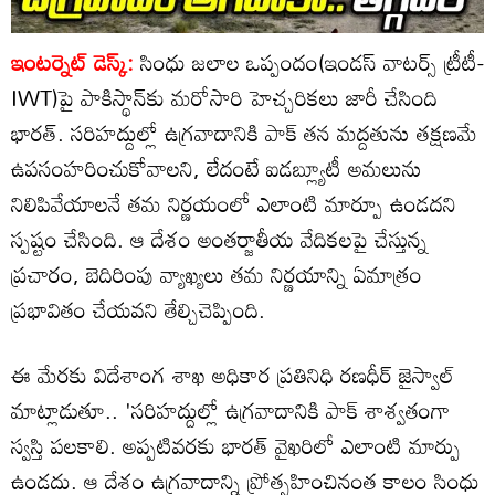
ఇంటర్నెట్ డెస్క్:
సింధు జలాల ఒప్పందం(ఇండస్ వాటర్స్ ట్రీటీ-
IWT)పై పాకిస్థాన్‌కు మరోసారి హెచ్చరికలు జారీ చేసింది
భారత్. సరిహద్దుల్లో ఉగ్రవాదానికి పాక్ తన మద్దతును తక్షణమే
ఉపసంహరించుకోవాలని, లేదంటే ఐడబ్ల్యూటీ అమలును
నిలిపివేయాలనే తమ నిర్ణయంలో ఎలాంటి మార్పూ ఉండదని
స్పష్టం చేసింది. ఆ దేశం అంతర్జాతీయ వేదికలపై చేస్తున్న
ప్రచారం, బెదిరింపు వ్యాఖ్యలు తమ నిర్ణయాన్ని ఏమాత్రం
ప్రభావితం చేయవని తేల్చిచెప్పింది.
ఈ మేరకు విదేశాంగ శాఖ అధికార ప్రతినిధి రణధీర్ జైస్వాల్
మాట్లాడుతూ.. 'సరిహద్దుల్లో ఉగ్రవాదానికి పాక్ శాశ్వతంగా
స్వస్తి పలకాలి. అప్పటివరకు భారత్‌ వైఖరిలో ఎలాంటి మార్పు
ఉండదు. ఆ దేశం ఉగ్రవాదాన్ని ప్రోత్సహించినంత కాలం సింధు