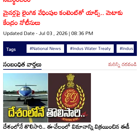
మైనర్లపై లైంగిక వేధింపుల కంటెంట్‌తో యాడ్స్.. మెటాకు
కేంద్రం నోటీసులు
Updated Date - Jul 03 , 2026 | 08:36 PM
#National News
#Indus Water Treaty
#Indus
Tags
సంబంధిత వార్తలు
మరిన్ని చదవండి
దేశంలోనే తొలిసారి.. ఈ-వేలంలో విమానాన్ని విక్రయించిన ఈడీ