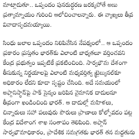
మాట్లాడుతూ.. ఒప్పందం పునరుద్ధరణ జరక్కపోతే అణు
ప్రత్యామ్నాయం గురించి ఆలోచించాలన్నారు. ఈ వ్యాఖ్యలు తీవ్ర
వివాదాస్పదమయ్యాయి.
సింధు జలాల ఒప్పందం నిలిపివేసిన నేపథ్యంలో.. ఆ ఒప్పందం
ప్రకారం ప్రస్తుతం భారత్‌కు ఎలాంటి బాధ్యతలూ వర్తించవని
కేంద్ర ప్రభుత్వం ఇప్పటికే ప్రకటించింది. సార్వభౌమ దేశంగా
తీసుకున్న నిర్ణయాలపై ఎలాంటి మధ్యవర్తిత్వ ట్రైబ్యునల్‌కూ
అధికారం లేదని కూడా స్పష్టం చేసింది. అదే సమయంలో
అఫ్గానిస్థాన్‌పై పాక్ సైన్యం జరిపిన వైమానిక దాడులనూ
తీవ్రంగా ఖండించింది భారత్. ఆ దాడుల్లో మహిళలు,
చిన్నారులు సహా పలువురు పౌరులు ప్రాణాలు కోల్పోవడం పట్ల
కేంద్ర విదేశాంగ శాఖ సంతాపం తెలిపింది. అఫ్గాన్‌
సార్వభౌమాధికారం, ప్రాదేశిక సమగ్రతకు భారత్‌ తన మద్దతును