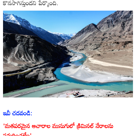
కొనసాగిస్తుందని పేర్కొంది.
ఇవీ చదవండి:
'మతపరమైన ఆచారాల ముసుగులో క్రిమినల్ నేరాలను
సమర్థించలేం'