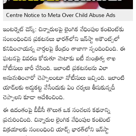
Centre Notice to Meta Over Child Abuse Ads
ఇంటర్నెట్ డెస్క్: చిన్నారులపై లైంగిక వేధింపుల కంటెంట్‌కు
సంబంధించిన ప్రకటనలు భారత్‌లోని ఇన్‌స్టా అకౌంట్స్‌లో
కనిపించాయన్న వార్తలపై కేంద్రం తాజాగా స్పందించింది. ఈ
ఘటనపై వివరణ కోరుతూ మెటాకు ఐటీ మంత్రిత్వ శాఖ
నోటీసులు జారీ చేసింది. ఇలాంటి ప్రకటనలను ఎలా
అనుమతించారో చెప్పాలంటూ నోటీసులు ఇచ్చింది. ఇలాంటి
యాడ్‌లకు అడ్డుకట్ట వేసేందుకు ఏం చర్యలు తీసుకున్నదీ
చెప్పాలని కూడా ఆదేశించింది.
ఈ ఉదంతంపై బీబీసీ తొలుత ఒక సంచలన కథనాన్ని
ప్రచురించింది. చిన్నారుల లైంగిక వేధింపుల కంటెంట్‌
విక్రయాలకు సంబంధించి యాడ్స్‌ భారత్‌లోని ఇన్‌స్టా