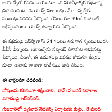
అకౌంట్స్‌లో కనిపించాయంటూ ఒక పరిశోధాత్మక కథనాన్ని
ప్రచురించింది. ఈ యాడ్స్‌ పలు టెలిగ్రామ్ ఛాన్సల్స్‌కు
సంబంధించినవని పేర్కొంది. కేవలం రూ.99లకే కంటెంట్
లభిస్తుందంటూ యాడ్స్ ఉన్నాయని పేర్కొంది.
ఈ కథనంపై ఇన్‌స్టాగ్రామ్ 24 గంటల తరువాత స్పందించిందని
బీబీసీ పేర్కొంది. అకౌంట్స్‌ను సస్పెండ్ చేశామని తెలిపినట్టు
పేర్కొంది. దీంతో, ఈ ఉదంతంపై వివరణ కోరుతూ కేంద్రం
కూడా మెటాకు తాజాగా నోటీసులు జారీ చేసింది.
ఈ వార్తలనూ చదవండి:
దోషులను కఠినంగా శిక్షించాలి.. రామ్ మందిర్ విరాళాల
వివాదంపై ఆర్ఎస్ఎస్..
గుజరాత్‌లో ఉగ్రవాద నెట్‌వర్క్ ఏర్పాటుకు కుట్ర.. 8 మంది