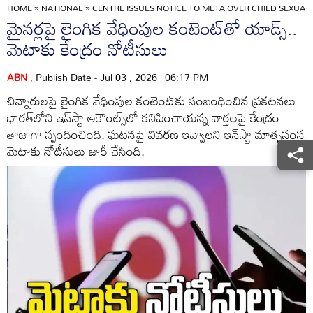
HOME
»
NATIONAL
»
CENTRE ISSUES NOTICE TO META OVER CHILD SEXUA
మైనర్లపై లైంగిక వేధింపుల కంటెంట్‌తో యాడ్స్..
మెటాకు కేంద్రం నోటీసులు
ABN
, Publish Date - Jul 03 , 2026 | 06:17 PM
చిన్నారులపై లైంగిక వేధింపుల కంటెంట్‌కు సంబంధించిన ప్రకటనలు
భారత్‌లోని ఇన్‌స్టా అకౌంట్స్‌లో కనిపించాయన్న వార్తలపై కేంద్రం
తాజాగా స్పందించింది. ఘటనపై వివరణ ఇవ్వాలని ఇన్‌స్టా మాతృసంస్థ
మెటాకు నోటీసులు జారీ చేసింది.