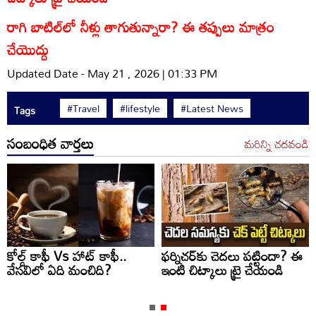
రాగి బాటిల్‌లో నీళ్లు తాగుతున్నారా? ఈ తప్పులు మాత్రం
చేయొద్దు
Updated Date - May 21 , 2026 | 01:33 PM
#Travel
#lifestyle
#Latest News
Tags
సంబంధిత వార్తలు
మరిన్ని చదవండి
కోల్డ్ కాఫీ Vs హాట్ కాఫీ..
ఫర్నిచర్‌కు చెదలు పట్టిందా? ఈ
వేసవిలో ఏది మంచిది?
ఇంటి చిట్కాలు ట్రై చేయండి