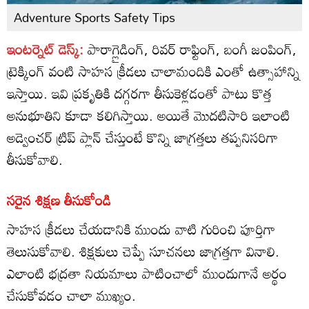
Adventure Sports Safety Tips
ఇంటర్నెట్ డెస్క్:
పారాగ్లైడింగ్, రివర్ రాఫ్టింగ్, బంగీ జంపింగ్,
ట్రెక్కింగ్ వంటి సాహస క్రీడలు చాలామందికి ఎంతో ఉత్సాహాన్ని
ఇస్తాయి. ఇవి ప్రకృతికి దగ్గరగా తీసుకెళ్లడంతో పాటు కొత్త
అనుభూతిని కూడా కలిగిస్తాయి. అయితే మొదటిసారి ఇలాంటి
అడ్వెంచర్ ట్రిప్ ప్లాన్ చేస్తుంటే కొన్ని జాగ్రత్తలు తప్పనిసరిగా
తీసుకోవాలి.
సరైన శిక్షణ తీసుకోండి
సాహస క్రీడలు చేయడానికి ముందు వాటి గురించి పూర్తిగా
తెలుసుకోవాలి. శిక్షకులు చెప్పే సూచనలు జాగ్రత్తగా వినాలి.
ఎలాంటి భద్రతా నియమాలు పాటించాలో ముందుగానే అర్థం
చేసుకోవడం చాలా ముఖ్యం.