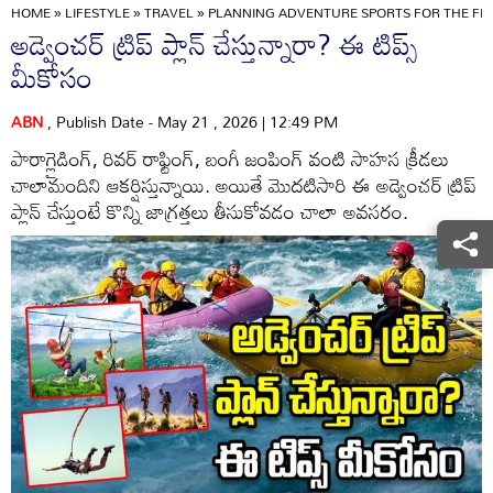
HOME
»
LIFESTYLE
»
TRAVEL
»
PLANNING ADVENTURE SPORTS FOR THE FIRS
అడ్వెంచర్ ట్రిప్ ప్లాన్ చేస్తున్నారా? ఈ టిప్స్
మీకోసం
ABN
, Publish Date - May 21 , 2026 | 12:49 PM
పారాగ్లైడింగ్, రివర్ రాఫ్టింగ్, బంగీ జంపింగ్ వంటి సాహస క్రీడలు
చాలామందిని ఆకర్షిస్తున్నాయి. అయితే మొదటిసారి ఈ అడ్వెంచర్ ట్రిప్
ప్లాన్ చేస్తుంటే కొన్ని జాగ్రత్తలు తీసుకోవడం చాలా అవసరం.