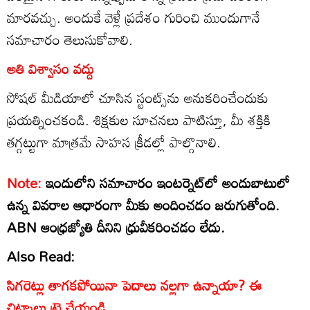
మారవచ్చు. అందుకే వెళ్లే ప్రదేశం గురించి ముందుగానే
సమాచారం తెలుసుకోవాలి.
అతి విశ్వాసం వద్దు
సోషల్ మీడియాలో చూసిన స్టంట్స్‌ను అనుకరించేందుకు
ప్రయత్నించకండి. శిక్షకుల సూచనలు పాటిస్తూ, మీ శక్తికి
తగ్గట్టుగా మాత్రమే సాహస క్రీడల్లో పాల్గొనాలి.
Note:
ఇందులోని సమాచారం ఇంటర్నెట్‌లో అందుబాటులో
ఉన్న వివరాల ఆధారంగా మీకు అందించడం జరుగుతోంది.
ABN ఆంధ్రజ్యోతి దీనిని ధ్రువీకరించడం లేదు.
Also Read:
సిగరెట్లు తాగకపోయినా పెదాలు నల్లగా ఉన్నాయా? ఈ
చిట్కాలు ట్రై చేయండి