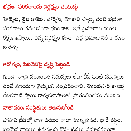
భద్రతా పరికరాలను నిర్లక్ష్యం చేయొద్దు
హెల్మెట్, లైఫ్ జాకెట్, హార్నెస్, మోకాలి ప్యాడ్స్ వంటి భద్రతా
పరికరాలు తప్పనిసరిగా ధరించాలి. ఇవే ప్రమాదాల నుంచి
రక్షణ ఇస్తాయి. చిన్న నిర్లక్ష్యం కూడా పెద్ద ప్రమాదానికి కారణం
కావచ్చు.
ఆరోగ్యం, ఫిట్‌నెస్‌పై దృష్టి పెట్టండి
గుండె, శ్వాస సంబంధిత సమస్యలు లేదా బీపీ వంటి సమస్యలు
ఉంటే ముందుగా వైద్యులని సంప్రదించాలి. మొదటిసారి కాబట్టి
తేలికపాటి స్థాయి కార్యకలాపాలతో ప్రారంభించడం మంచిది.
వాతావరణ పరిస్థితులు తెలుసుకోండి
సాహస క్రీడల్లో వాతావరణం చాలా ముఖ్యమైనది. భారీ వర్షం,
బలమైన గాలులు ఉన్నప్పుడు కొన్ని క్రీడలు ప్రమాదకరంగా