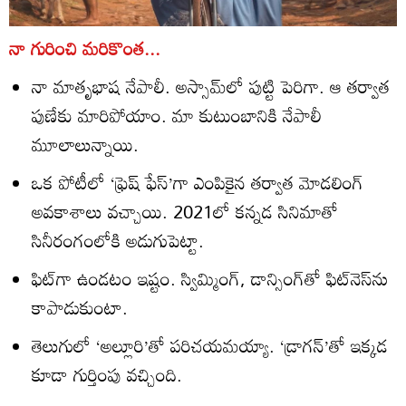
నా గురించి మరికొంత...
నా మాతృభాష నేపాలీ. అస్సామ్‌లో పుట్టి పెరిగా. ఆ తర్వాత
పుణేకు మారిపోయాం. మా కుటుంబానికి నేపాలీ
మూలాలున్నాయి.
ఒక పోటీలో ‘ఫ్రెష్‌ ఫేస్‌’గా ఎంపికైన తర్వాత మోడలింగ్‌
అవకాశాలు వచ్చాయి. 2021లో కన్నడ సినిమాతో
సినీరంగంలోకి అడుగుపెట్టా.
ఫిట్‌గా ఉండటం ఇష్టం. స్విమ్మింగ్‌, డాన్సింగ్‌తో ఫిట్‌నెస్‌ను
కాపాడుకుంటా.
తెలుగులో ‘అల్లూరి’తో పరిచయమయ్యా. ‘డ్రాగన్‌’తో ఇక్కడ
కూడా గుర్తింపు వచ్చింది.