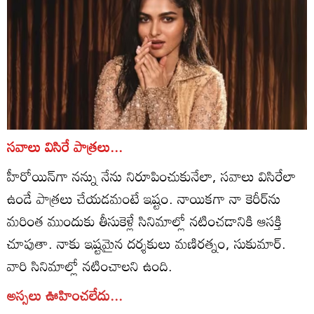
సవాలు విసిరే పాత్రలు...
హీరోయిన్‌గా నన్ను నేను నిరూపించుకునేలా, సవాలు విసిరేలా
ఉండే పాత్రలు చేయడమంటే ఇష్టం. నాయికగా నా కెరీర్‌ను
మరింత ముందుకు తీసుకెళ్లే సినిమాల్లో నటించడానికి ఆసక్తి
చూపుతా. నాకు ఇష్టమైన దర్శకులు మణిరత్నం, సుకుమార్‌.
వారి సినిమాల్లో నటించాలని ఉంది.
అస్సలు ఊహించలేదు...