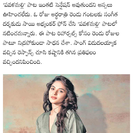
‘పవళమల్లి’ పాట ఇంతటి సెన్షేషన్‌ అవుతుందని అస్సలు
ఊహించలేదు. ఓ రోజు అర్థరాత్రి రెండు గంటలకు సంగీత
దర్శకుడు సాయి అభ్యంకర్‌ ఫోన్‌ చేసి ‘పవళమల్లి’ పాటలో
నటించమన్నారు. ఈ పాట రిహార్సల్స్‌ కోసం రెండు రోజుల
పాటూ నిద్రపోకుండా సాధన చేశా. సాంగ్‌ విడుదలయ్యాక
వచ్చిన రెస్పాన్స్‌ చూసి కష్టానికి తగిన ప్రతిఫలం
వచ్చిందనిపించింది.