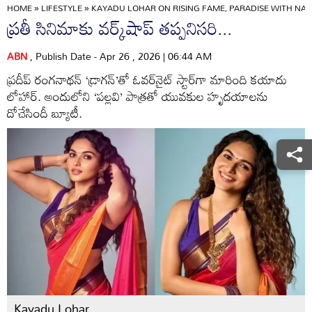
HOME
»
LIFESTYLE
»
KAYADU LOHAR ON RISING FAME, PARADISE WITH N
ప్రతీ సినిమాకు వర్క్‌షాప్‌ తప్పనిసరి...
ABN
, Publish Date - Apr 26 , 2026 | 06:44 AM
ప్రదీప్‌ రంగనాథన్‌ ‘డ్రాగన్‌’తో ఓవర్‌నైట్‌ స్టార్‌గా మారింది కయాదు
లోహార్‌. అందులోని ‘పల్లవి’ పాత్రతో యువకుల హృదయాలను
దోచేసిందీ బ్యూటీ.
Kayadu Lohar