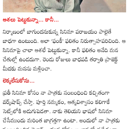
ఆశలు పెట్టుకున్నా... కానీ...
నిర్మాణంలో బాగుందనుకున్న సినిమా పరాజయం పాలైతే
బాధగా ఉంటుంది. అలా ‘ఫంకీ’ ఫలితం నిరుత్సాహపరిచింది. ఆ
సినిమాపై చాలా ఆశలే పెట్టుకున్నా. కానీ ఫలితం అనేది మన
చేతుల్లో ఉండదుగా. రెండు రోజులు బాధపడి తర్వాతి ప్రాజెక్ట్‌
మీదకు మనసు మళ్లించా.
లెక్కలేసుకోను...
ప్రతీ సినిమా కోసం నా పాత్రకు సంబంధించి కచ్చితంగా
వర్క్‌షాప్స్‌ చేస్తా. పూర్తి నమ్మకం, ఆత్మవిశ్వాసం కలిగాకే
సెట్స్‌లోకి అడుగుపెడతా. నాకు తెలియని భాషలో సినిమా
చేసేముందు మరింత జాగ్రత్తగా ఉంటా. అందులో నా పాత్రకు