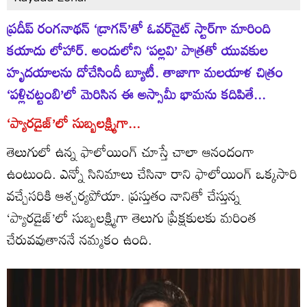
ప్రదీప్‌ రంగనాథన్‌ ‘డ్రాగన్‌’తో ఓవర్‌నైట్‌ స్టార్‌గా మారింది
కయాదు లోహార్‌. అందులోని ‘పల్లవి’ పాత్రతో యువకుల
హృదయాలను దోచేసిందీ బ్యూటీ. తాజాగా మలయాళ చిత్రం
‘పళ్లిచట్టంబి’లో మెరిసిన ఈ అస్సామీ భామను కదిపితే...
‘ప్యారడైజ్‌’లో సుబ్బలక్ష్మిగా...
తెలుగులో ఉన్న ఫాలోయింగ్‌ చూస్తే చాలా ఆనందంగా
ఉంటుంది. ఎన్నో సినిమాలు చేసినా రాని ఫాలోయింగ్‌ ఒక్కసారి
వచ్చేసరికి ఆశ్చర్యపోయా. ప్రస్తుతం నానితో చేస్తున్న
‘ప్యారడైజ్‌’లో సుబ్బలక్ష్మిగా తెలుగు ప్రేక్షకులకు మరింత
చేరువవుతాననే నమ్మకం ఉంది.