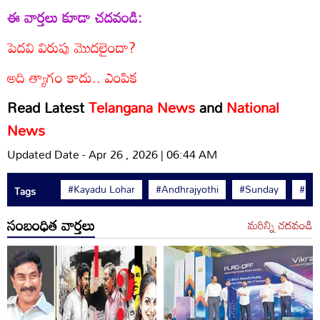
ఈ వార్తలు కూడా చదవండి:
పెదవి విరుపు మొదలైందా?
అది త్యాగం కాదు.. ఎంపిక
Read Latest
Telangana News
and
National
News
Updated Date - Apr 26 , 2026 | 06:44 AM
#Kayadu Lohar
#Andhrajyothi
#Sunday
#life
Tags
సంబంధిత వార్తలు
మరిన్ని చదవండి