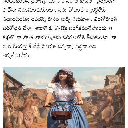
సంబంధించిన డైలాగ్స్‌, యాస కోసం ఆ భాషలో ప్రత్యేకంగా
కోచ్‌ను నియమించుకుంటా. నేను పోషించే క్యారెక్టర్‌కు
సంబంధించిన రెఫరెన్స్‌ కోసం బుక్స్‌ చదువుతా. ఎంతోకొంత
పరిశోధన చేస్తా. అలాగే ఓ ప్రాజెక్ట్‌ అంగీకరించేముందు ఆ
కథలో నా పాత్ర ప్రాముఖ్యతను పరిగణలోకి తీసుకుంటా. నా
రోల్‌ కీలకమైతే చేసే సినిమా చిన్నదా, పెద్దదా అని
లెక్కలేసుకోను.